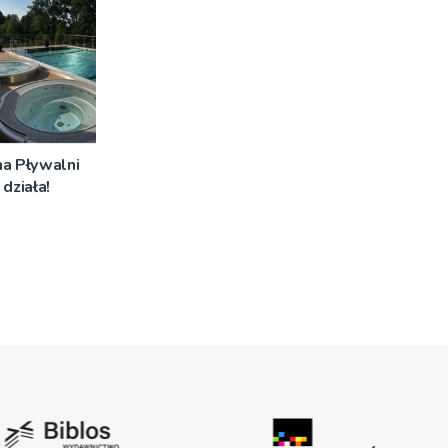
na Pływalni
działa!