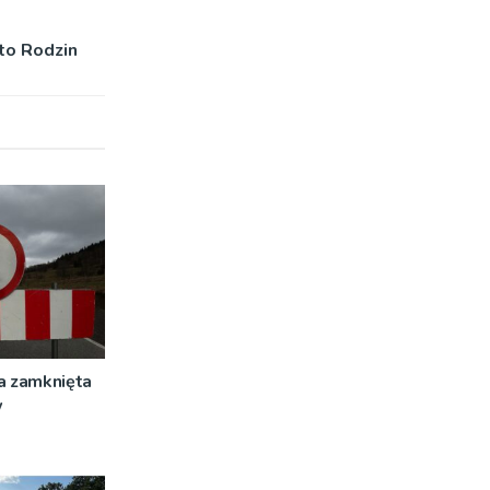
to Rodzin
a zamknięta
w