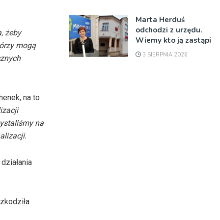
Marta Herduś
odchodzi z urzędu.
, żeby
Wiemy kto ją zastąpi
tórzy mogą
3 SIERPNIA 2026
cznych
enek, na to
zacji
zystaliśmy na
lizacji.
 działania
szkodziła