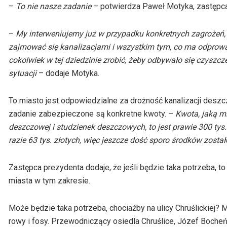
–
To nie nasze
zadanie
– potwierdza
Paweł Motyka, zastępc
–
My interweniujemy już w przypadku konkretnych zagrożeń, n
zajmować się kanalizacjami i wszystkim tym, co ma odprow
cokolwiek w tej dziedzinie zrobić, żeby odbywało się czyszcz
sytuacji
– dodaje Motyka.
To miasto jest odpowiedzialne za drożność kanalizacji desz
zadanie zabezpieczone są konkretne kwoty. –
Kwota, jaką m
deszczowej i studzienek deszczowych, to jest prawie 300 tys.
razie 63 tys. złotych, więc jeszcze dość sporo środków zosta
Zastępca prezydenta dodaje, że jeśli będzie taka potrzeba, 
miasta w tym zakresie.
Może będzie taka potrzeba, chociażby na ulicy
Chruślickiej
? M
rowy i fosy. Przewodniczący osiedla Chruślice, Józef Bocheńsk