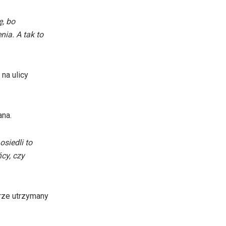
ę, bo
nia. A tak to
na ulicy
ana.
siedli to
cy, czy
rze utrzymany