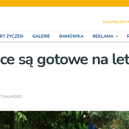
103,6 FM | 97,0 
RT ŻYCZEŃ
GALERIE
RAMÓWKA
REKLAMA
ce są gotowe na le
TUALNOŚCI