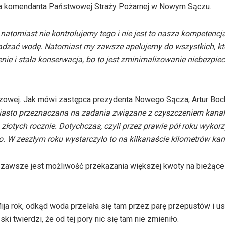
a komendanta Państwowej Straży Pożarnej w Nowym Sączu.
atomiast nie kontrolujemy tego i nie jest to nasza kompetencja
adzać wodę. Natomiast my zawsze apelujemy do wszystkich, k
enie i stała konserwacja, bo to jest zminimalizowanie niebezpie
czowej. Jak mówi zastępca prezydenta Nowego Sącza, Artur Boch
iasto przeznaczana na zadania związane z czyszczeniem kanali
 złotych rocznie. Dotychczas, czyli przez prawie pół roku wykor
ło. W zeszłym roku wystarczyło to na kilkanaście kilometrów kana
to zawsze jest możliwość przekazania większej kwoty na bieżące
ija rok, odkąd woda przelała się tam przez parę przepustów i u
i twierdzi, że od tej pory nic się tam nie zmieniło.