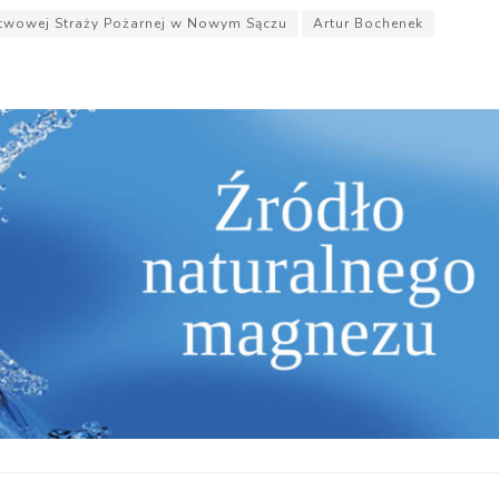
twowej Straży Pożarnej w Nowym Sączu
Artur Bochenek