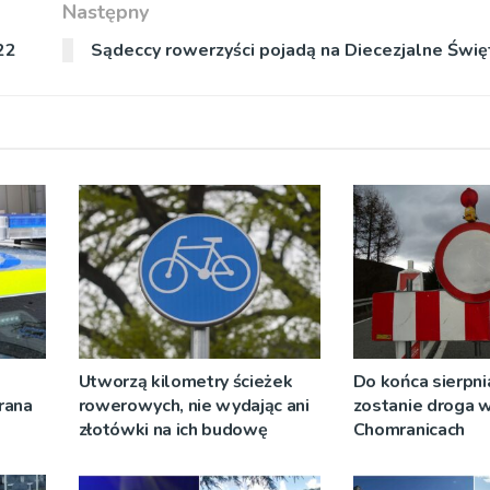
Następny
22
Sądeccy rowerzyści pojadą na Diecezjalne Świę
Utworzą kilometry ścieżek
Do końca sierpni
rana
rowerowych, nie wydając ani
zostanie droga 
złotówki na ich budowę
Chomranicach