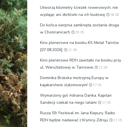
Utworzą kilometry ścieżek rowerowych, nie
wydając ani złotówki na ich budowę
06:06
Do końca sierpnia zamknięta zostanie droga
w Chomranicach
05:05
Kino plenerowe na boisku KS Metal Tarnów
[07.08.2026]
21:09
Kino plenerowe RDN zawitało na boisku przy
ul. Warsztatowej w Tarnowie
21:09
Dominika Brzeska mistrzynią Europy w
kajakarstwie slalomowym!
17:05
Wymarzony gol Adriana Danka. Kapitan
Sandecji czekał na niego latami
17:05
Rusza 59. Festiwal im. Jana Kiepury. Radio
RDN będzie nadawać z Krynicy-Zdroju
17:05