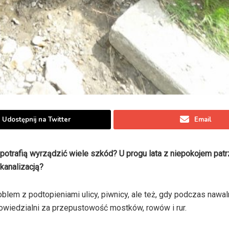
Udostępnij na Twitter
Email
potrafią wyrządzić wiele szkód? U progu lata z niepokojem pat
kanalizacją?
oblem z podtopieniami ulicy, piwnicy, ale też, gdy podczas nawa
dpowiedzialni za przepustowość mostków, rowów i rur.