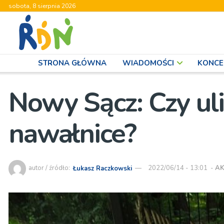
sobota, 8 sierpnia 2026
STRONA GŁÓWNA
WIADOMOŚCI
KONCE
Nowy Sącz: Czy uli
nawałnice?
autor / źródło:
Łukasz Raczkowski
2022/06/14 - 13:01
-
AK