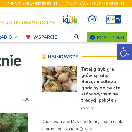
TARNÓW
+48 14 627 50 50
NOWY SĄCZ
+48 18 449 06 00
FM | 101,2 FM | 88,3 FM | 105,1 FM
RADIO
WSPARCIE
POSŁUCHAJ
Ot
tnie
NAJNOWSZE
Tutaj grzyb gra
główną rolę.
Borzęcin odlicza
godziny do święta,
które wyrosło na
A
tradycji pokoleń
A
09:09
Dachowanie w Mszanie Dolnej. Jedna osoba
zabrana do szpitala
07:07