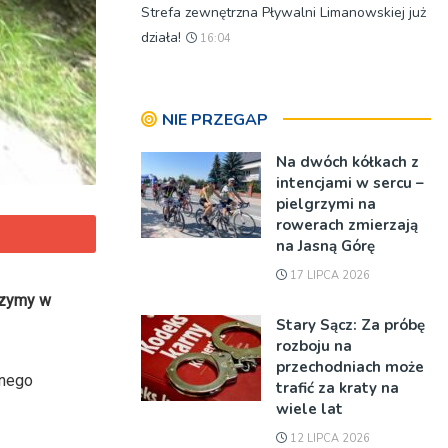
Strefa zewnętrzna Pływalni Limanowskiej już
działa!
16:04
NIE PRZEGAP
Na dwóch kółkach z
intencjami w sercu –
pielgrzymi na
rowerach zmierzają
na Jasną Górę
17 LIPCA 2026
rzymy w
Stary Sącz: Za próbę
rozboju na
przechodniach może
lnego
trafić za kraty na
wiele lat
12 LIPCA 2026