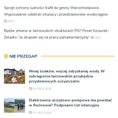
Sprzęt ochrony ludności trafił do gminy Wierzchosławice.
Wyposażenie odebrali strażacy i przedstawiciele wodociągów
15:03
Będzie zmiana w tarnowskich strukturach PiS? Poseł Szczurek-
Żelazko: 'Ja skupiam się na pracy parlamentarzysty’
14:02
NIE PRZEGAP
Mniej ścieków, więcej odzyskanej wody. W
subregionie tarnowskim przybędzie
przydomowych oczyszczalni
24 LIPCA 2026
Elektrownia szczytowo-pompowa ma powstać
w Rożnowie? Podpisano list intencyjny
13 LIPCA 2026