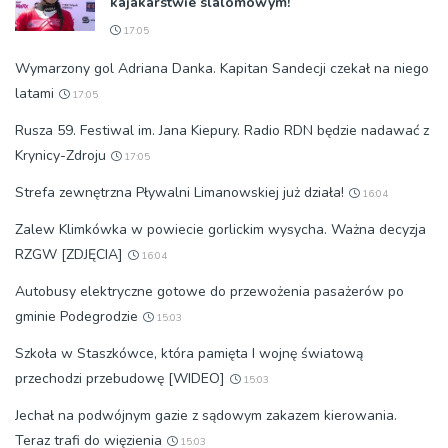
kajakarstwie slalomowym!
17:05
Wymarzony gol Adriana Danka. Kapitan Sandecji czekał na niego
latami
17:05
Rusza 59. Festiwal im. Jana Kiepury. Radio RDN będzie nadawać z
Krynicy-Zdroju
17:05
Strefa zewnętrzna Pływalni Limanowskiej już działa!
16:04
Zalew Klimkówka w powiecie gorlickim wysycha. Ważna decyzja
RZGW [ZDJĘCIA]
16:04
Autobusy elektryczne gotowe do przewożenia pasażerów po
gminie Podegrodzie
15:03
Szkoła w Staszkówce, która pamięta I wojnę światową
przechodzi przebudowę [WIDEO]
15:03
Jechał na podwójnym gazie z sądowym zakazem kierowania.
Teraz trafi do więzienia
15:03