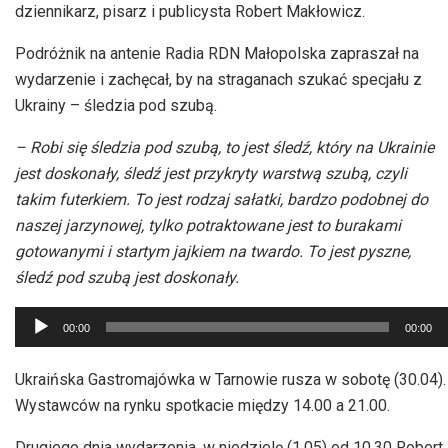
dziennikarz, pisarz i publicysta Robert Makłowicz.
Podróżnik na antenie Radia RDN Małopolska zapraszał na
wydarzenie i zachęcał, by na straganach szukać specjału z
Ukrainy – śledzia pod szubą.
– Robi się śledzia pod szubą, to jest śledź, który na Ukrainie
jest doskonały, śledź jest przykryty warstwą szubą, czyli
takim futerkiem. To jest rodzaj sałatki, bardzo podobnej do
naszej jarzynowej, tylko potraktowane jest to burakami
gotowanymi i startym jajkiem na twardo. To jest pyszne,
śledź pod szubą jest doskonały.
Odtwarzacz
00:00
00:00
plików
dźwiękowych
Ukraińska Gastromajówka w Tarnowie rusza w sobotę (30.04).
Wystawców na rynku spotkacie między 14.00 a 21.00.
Drugiego dnia wydarzenia, w niedzielę (1.05) od 10.30 Robert