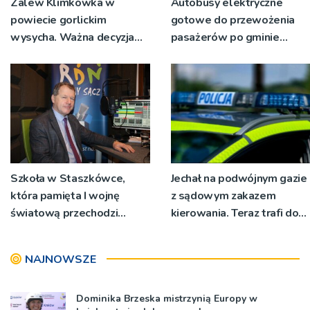
Zalew Klimkówka w
Autobusy elektryczne
powiecie gorlickim
gotowe do przewożenia
wysycha. Ważna decyzja
pasażerów po gminie
RZGW [ZDJĘCIA]
Podegrodzie
Szkoła w Staszkówce,
Jechał na podwójnym gazie
która pamięta I wojnę
z sądowym zakazem
światową przechodzi
kierowania. Teraz trafi do
przebudowę [WIDEO]
więzienia
NAJNOWSZE
Dominika Brzeska mistrzynią Europy w