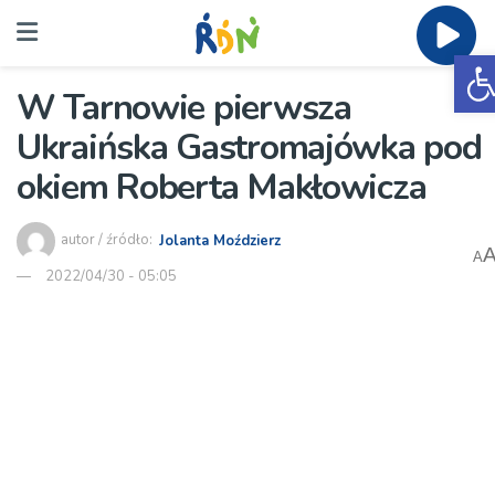
O
W Tarnowie pierwsza
Ukraińska Gastromajówka pod
okiem Roberta Makłowicza
autor / źródło:
Jolanta Moździerz
A
2022/04/30 - 05:05