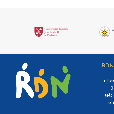
RDN
ul. 
3
tel.
e-