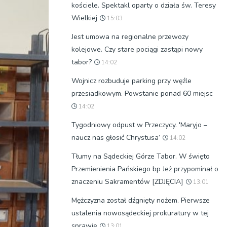
kościele. Spektakl oparty o działa św. Teresy
Wielkiej
15:03
Jest umowa na regionalne przewozy
kolejowe. Czy stare pociągi zastąpi nowy
tabor?
14:02
Wojnicz rozbuduje parking przy węźle
przesiadkowym. Powstanie ponad 60 miejsc
14:02
Tygodniowy odpust w Przeczycy. 'Maryjo –
naucz nas głosić Chrystusa’
14:02
Tłumy na Sądeckiej Górze Tabor. W święto
Przemienienia Pańskiego bp Jeż przypominał o
znaczeniu Sakramentów [ZDJĘCIA]
13:01
Mężczyzna został dźgnięty nożem. Pierwsze
ustalenia nowosądeckiej prokuratury w tej
sprawie
13:01