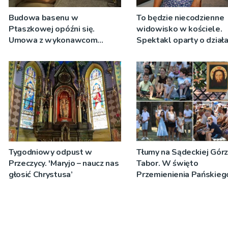
Budowa basenu w
To będzie niecodzienne
Ptaszkowej opóźni się.
widowisko w kościele.
Umowa z wykonawcom
Spektakl oparty o działa
wyłonionym w przetargu nie
Teresy Wielkiej
zostanie podpisana
Tygodniowy odpust w
Tłumy na Sądeckiej Gór
Przeczycy. 'Maryjo – naucz nas
Tabor. W święto
głosić Chrystusa’
Przemienienia Pańskieg
Jeż przypominał o znacz
Sakramentów [ZDJĘCIA