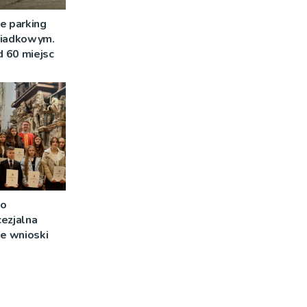
e parking
siadkowym.
 60 miejsc
 o
ezjalna
je wnioski