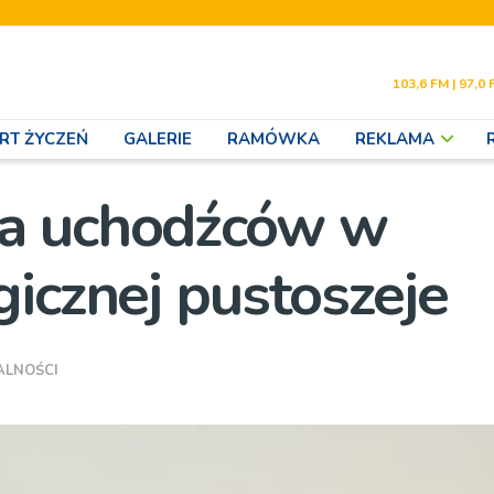
103,6 FM | 97,0 
RT ŻYCZEŃ
GALERIE
RAMÓWKA
REKLAMA
la uchodźców w
icznej pustoszeje
ALNOŚCI