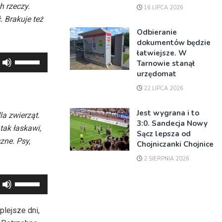
h rzeczy.
16 LIPCA 2026
 Brakuje też
Odbieranie
dokumentów będzie
łatwiejsze. W
Używaj
Tarnowie stanął
strzałek
urzędomat
do
22 LIPCA 2026
góry
oraz
Jest wygrana i to
la zwierząt.
3:0. Sandecja Nowy
do
tak łaskawi,
Sącz lepsza od
dołu
zne. Psy,
Chojniczanki Chojnice
aby
2 SIERPNIA 2026
zwiększyć
lub
Używaj
zmniejszyć
strzałek
głośność.
do
plejsze dni,
góry