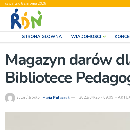
czwartek, 6 sierpnia 2026
STRONA GŁÓWNA
WIADOMOŚCI
KONCE
Magazyn darów d
Bibliotece Pedagog
autor / źródło:
Maria Polaczek
2022/04/26 - 09:09
-
AKTU