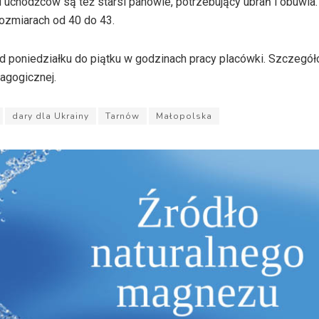
d uchodźców są też starsi panowie, potrzebujący ubrań i obuwia
rozmiarach od 40 do 43.
d poniedziałku do piątku w godzinach pracy placówki. Szczegó
dagogicznej.
dary dla Ukrainy
Tarnów
Małopolska