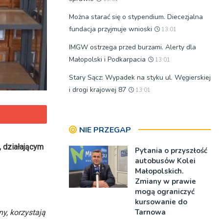
Można starać się o stypendium. Diecezjalna
fundacja przyjmuje wnioski
13:01
IMGW ostrzega przed burzami. Alerty dla
Małopolski i Podkarpacia
13:01
Stary Sącz: Wypadek na styku ul. Węgierskiej
i drogi krajowej 87
13:01
NIE PRZEGAP
, działającym
Pytania o przyszłość
autobusów Kolei
Małopolskich.
Zmiany w prawie
mogą ograniczyć
kursowanie do
Tarnowa
y, korzystają