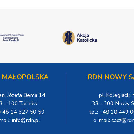
 MAŁOPOLSKA
RDN NOWY S
gen. Józefa Bema 14
pl. Kolegiacki 
3 - 100 Tarnów
33 - 300 Nowy S
: +48 14 627 50 50
tel.: +48 18 449 
mail: info@rdn.pl
e-mail: sacz@rdn