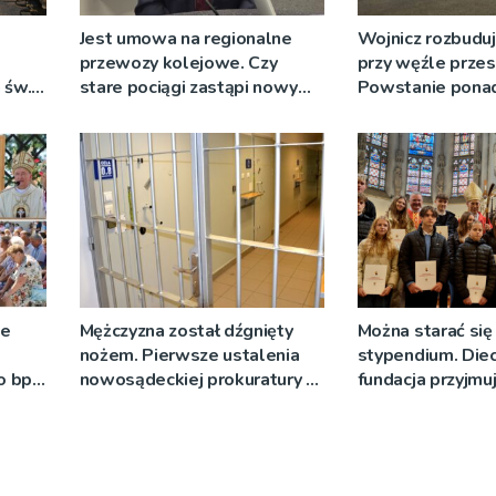
Jest umowa na regionalne
Wojnicz rozbuduj
przewozy kolejowe. Czy
przy węźle prze
 św.
stare pociągi zastąpi nowy
Powstanie ponad
tabor?
ze
Mężczyzna został dźgnięty
Można starać się
nożem. Pierwsze ustalenia
stypendium. Diec
o bp
nowosądeckiej prokuratury w
fundacja przyjmu
eniu
tej sprawie
]