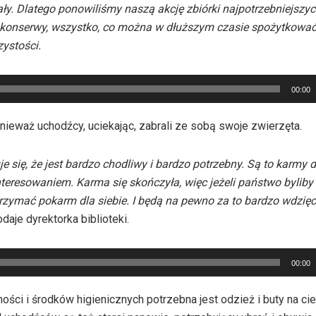
ły. Dlatego ponowiliśmy naszą akcję zbiórki najpotrzebniejszyc
 konserwy, wszystko, co można w dłuższym czasie spożytkować.
ystości.
00:00
nieważ uchodźcy, uciekając, zabrali ze sobą swoje zwierzęta.
e się, że jest bardzo chodliwy i bardzo potrzebny. Są to karmy d
teresowaniem. Karma się skończyła, więc jeżeli państwo byliby 
otrzymać pokarm dla siebie. I będą na pewno za to bardzo wdzięc
daje dyrektorka biblioteki.
00:00
ności i środków higienicznych potrzebna jest odzież i buty na cie