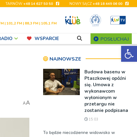
TARNÓW
+48 14 627 50 50
NOWY SĄCZ
+48 18 449 06 00
FM | 101,2 FM | 88,3 FM | 105,1 FM
RADIO
WSPARCIE
POSŁUCHAJ
Ot
NAJNOWSZE
Budowa basenu w
Ptaszkowej opóźni
się. Umowa z
wykonawcom
wyłonionym w
A
przetargu nie
A
zostanie podpisana
15:03
To będzie niecodzienne widowisko w