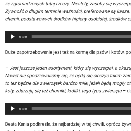
ze zgromadzonych tutaj rzeczy. Niestety, zasoby się wyczerpa
Żywność o długim terminie ważności, preferowane są kasze,
chemii, podstawowych środków higieny osobistej, środków cz
Odtwarzacz
00:00
plików
dźwiękowych
Duże zapotrzebowanie jest też na karmę dla psów i kotów, po
– Jest jeszcze jeden asortyment, który się wyczerpał, a okazuj
Nawet nie spodziewaliśmy się, że będą się cieszyć takim zain
to też będzie dla zwierzątek bardzo miłe, jeżeli będą mogły 
koty, zdarzają się też chomiki, króliki, tego typu zwierzęta
– do
Odtwarzacz
00:00
plików
dźwiękowych
Beata Kania podkreśla, że najbardziej w tej chwili, oprócz żyw