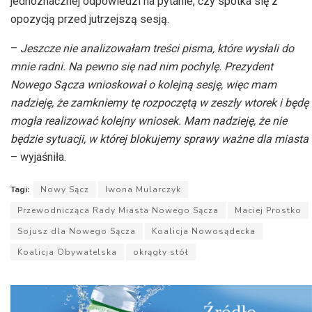
jednoznacznej odpowiedzi na pytanie, czy spotka się z
opozycją przed jutrzejszą sesją.
–
Jeszcze nie analizowałam treści pisma, które wysłali do
mnie radni. Na pewno się nad nim pochylę. Prezydent
Nowego Sącza wnioskował o kolejną sesję, więc mam
nadzieję, że zamkniemy tę rozpoczętą w zeszły wtorek i będę
mogła realizować kolejny wniosek. Mam nadzieję, że nie
będzie sytuacji, w której blokujemy sprawy ważne dla miasta
– wyjaśniła.
Tagi:
Nowy Sącz
Iwona Mularczyk
Przewodnicząca Rady Miasta Nowego Sącza
Maciej Prostko
Sojusz dla Nowego Sącza
Koalicja Nowosądecka
Koalicja Obywatelska
okrągły stół