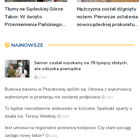
Tłumy na Sądeckiej Górze
Mężczyzna został dźgnięty
Tabor. W święto
nożem. Pierwsze ustalenia
Przemienienia Pańskiego
nowosądeckiej prokuratury
bp Jeż przypominał o
w tej sprawie
znaczeniu Sakramentów
NAJNOWSZE
[ZDJĘCIA]
Senior został oszukany na 78 tysięcy złotych,
ale odzyska pieniądze
17:05
Budowa basenu w Ptaszkowej opóźni się. Umowa z wykonawcą
wyłonionym w przetargu nie zostanie podpisana
15:03
To będzie niecodzienne widowisko w kościele. Spektakl oparty o
działa św. Teresy Wielkiej
15:03
Jest umowa na regionalne przewozy kolejowe. Czy stare pociągi
zastąpi nowy tabor?
14:02