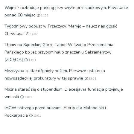
Wojnicz rozbuduje parking przy węźle przesiadkowym. Powstanie
ponad 60 miejsc
14:02
Tygodniowy odpust w Przeczycy. 'Maryjo – naucz nas głosić
Chrystusa’
14:02
Tłumy na Sądeckiej Górze Tabor. W święto Przemienienia
Pańskiego bp Jeż przypominał o znaczeniu Sakramentów
[ZDJĘCIA]
13:01
Mężczyzna został dźgnięty nożem. Pierwsze ustalenia
nowosądeckiej prokuratury w tej sprawie
13:01
Można starać się o stypendium. Diecezjalna fundacja przyjmuje
wnioski
13:01
IMGW ostrzega przed burzami. Alerty dla Małopolski i
Podkarpacia
13:01