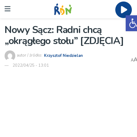
O
Nowy Sącz: Radni chcą
„okrągłego stołu” [ZDJĘCIA]
autor / źródło:
Krzysztof Niedzielan
A
2022/04/25 - 13:01