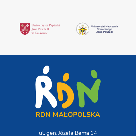
RDN MAŁOPOLSKA
ul. gen. Józefa Bema 14