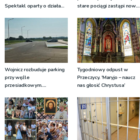
Spektakl oparty o działa
stare pociągi zastąpi nowy
św. Teresy Wielkiej
tabor?
Wojnicz rozbuduje parking
Tygodniowy odpust w
przy węźle
Przeczycy. 'Maryjo – naucz
przesiadkowym.
nas głosić Chrystusa’
Powstanie ponad 60
miejsc