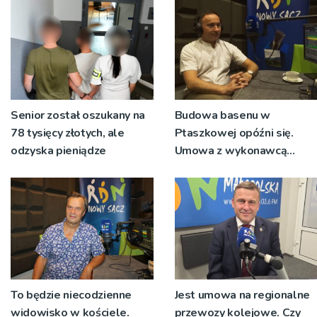
Senior został oszukany na
Budowa basenu w
78 tysięcy złotych, ale
Ptaszkowej opóźni się.
odzyska pieniądze
Umowa z wykonawcą
wyłonionym w przetargu
nie zostanie podpisana
To będzie niecodzienne
Jest umowa na regionalne
widowisko w kościele.
przewozy kolejowe. Czy