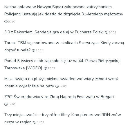
Nocna obława w Nowym Sączu zakończona zatrzymaniem.
Policjanci ustalają jak doszło do dźgnięcia 31-letniego mężczyzny
07:07
3:0 z Rekordem. Sandecja gra dalej w Pucharze Polski
20:08
Tarcze TBM są montowane w okolicach Szczyrzyca. Kiedy zaczną
drążyć tunele?
16:04
Ponad 5 tysięcy osób zapisało się już na 44. Pieszą Pielgrzymkę
Tarnowską [WIDEO]
15:03
Msza święta na plaży i piękne świadectwo wiary. Młodzi wciąż
chętnie wyjeżdżają na oazy
14:02
ZPiT Świerczkowiacy ze Złotą Nagrodą Festiwalu w Bułgarii
14:02
Trzy miejscowości – trzy różne filmy. Kino plenerowe RDN znów
rusza w region
14:02