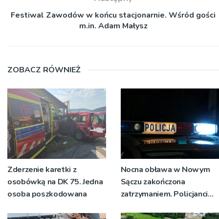
Festiwal Zawodów w końcu stacjonarnie. Wśród gości
m.in. Adam Małysz
ZOBACZ RÓWNIEŻ
Zderzenie karetki z
Nocna obława w Nowym
osobówką na DK 75. Jedna
Sączu zakończona
osoba poszkodowana
zatrzymaniem. Policjanci
ustalają jak doszło do
dźgnięcia 31-letniego