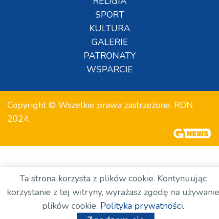
RELIGIA
SPORT
KULTURA
GALERIE
PATRONATY
WSPARCIE
Copyright © Wszelkie prawa zastrzeżone. RDN.
2024.
Ta strona korzysta z plików cookie. Kontynuując
korzystanie z tej witryny, wyrażasz zgodę na używani
plików cookie.
Polityka prywatności.