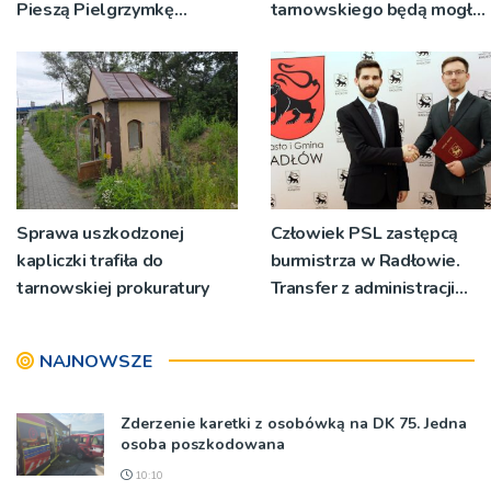
Pieszą Pielgrzymkę
tarnowskiego będą mogły
Tarnowską [WIDEO]
wykonać bezpłatne
badania
Sprawa uszkodzonej
Człowiek PSL zastępcą
kapliczki trafiła do
burmistrza w Radłowie.
tarnowskiej prokuratury
Transfer z administracji
rządowej do
samorządowej
NAJNOWSZE
Zderzenie karetki z osobówką na DK 75. Jedna
osoba poszkodowana
10:10