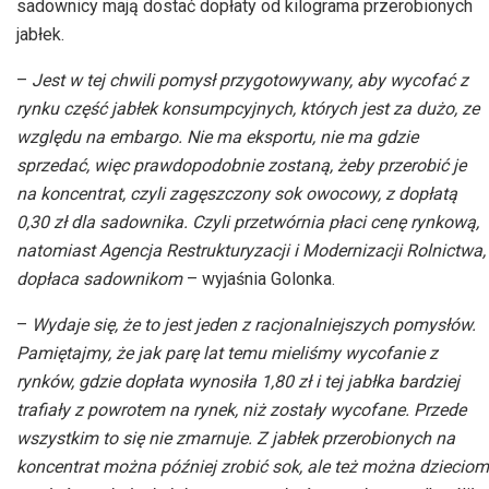
sadownicy mają dostać dopłaty od kilograma przerobionych
jabłek.
–
Jest w tej chwili pomysł przygotowywany, aby wycofać z
rynku część jabłek konsumpcyjnych, których jest za dużo, ze
względu na embargo. Nie ma eksportu, nie ma gdzie
sprzedać, więc prawdopodobnie zostaną, żeby przerobić je
na koncentrat, czyli zagęszczony sok owocowy, z dopłatą
0,30 zł dla sadownika. Czyli przetwórnia płaci cenę rynkową,
natomiast Agencja Restrukturyzacji i Modernizacji Rolnictwa,
dopłaca sadownikom
– wyjaśnia Golonka.
–
Wydaje się, że to jest jeden z racjonalniejszych pomysłów.
Pamiętajmy, że jak parę lat temu mieliśmy wycofanie z
rynków, gdzie dopłata wynosiła 1,80 zł i tej jabłka bardziej
trafiały z powrotem na rynek, niż zostały wycofane. Przede
wszystkim to się nie zmarnuje. Z jabłek przerobionych na
koncentrat można później zrobić sok, ale też można dzieciom