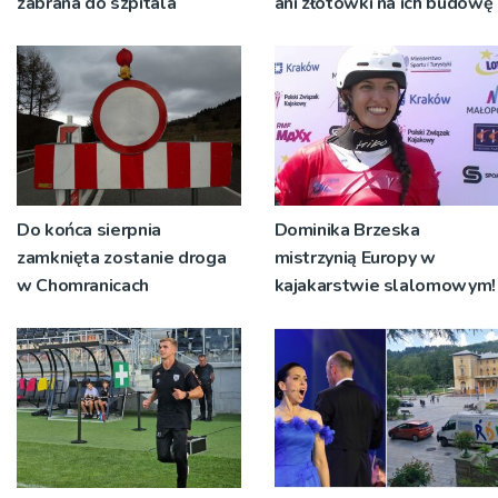
zabrana do szpitala
ani złotówki na ich budowę
Do końca sierpnia
Dominika Brzeska
zamknięta zostanie droga
mistrzynią Europy w
w Chomranicach
kajakarstwie slalomowym!