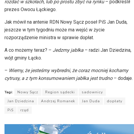
rozdać w szkołach, lub po prostu zbyć na rynku
– podkreślił
prezes Owocu Łąckiego.
Jak mówił na antenie
RDN
Nowy Sącz poseł PiS Jan Duda,
jeszcze w tym tygodniu może ma wejść w życie
rozporządzenie ministra w sprawie dopłat.
A co możemy teraz? –
Jedzmy
jabłka
– radzi
Jan Dziedzina,
wójt gminy Łącko.
–
Wiemy, że jesteśmy wybredni, że coraz mocniej kochamy
cytrusy, a z tym konsumowaniem jabłka jest trudno
– dodaje.
Tagi:
Nowy Sącz
Region sądecki
sadownicy
Jan Dziedzina
Andrzej Romanek
Jan Duda
dopłaty
PiS
rząd