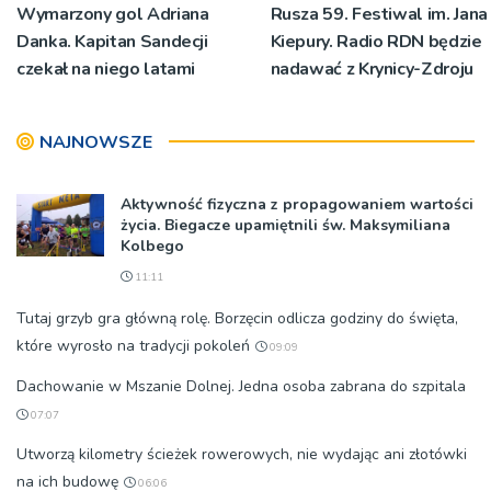
Wymarzony gol Adriana
Rusza 59. Festiwal im. Jana
Danka. Kapitan Sandecji
Kiepury. Radio RDN będzie
czekał na niego latami
nadawać z Krynicy-Zdroju
NAJNOWSZE
Aktywność fizyczna z propagowaniem wartości
życia. Biegacze upamiętnili św. Maksymiliana
Kolbego
11:11
Tutaj grzyb gra główną rolę. Borzęcin odlicza godziny do święta,
które wyrosło na tradycji pokoleń
09:09
Dachowanie w Mszanie Dolnej. Jedna osoba zabrana do szpitala
07:07
Utworzą kilometry ścieżek rowerowych, nie wydając ani złotówki
na ich budowę
06:06