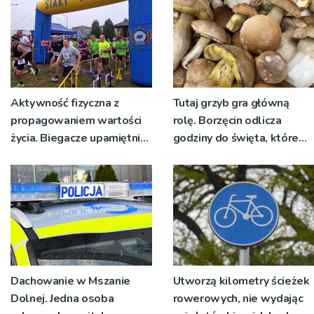
Aktywność fizyczna z
Tutaj grzyb gra główną
propagowaniem wartości
rolę. Borzęcin odlicza
życia. Biegacze upamiętnili
godziny do święta, które
św. Maksymiliana Kolbego
wyrosło na tradycji
pokoleń
Dachowanie w Mszanie
Utworzą kilometry ścieżek
Dolnej. Jedna osoba
rowerowych, nie wydając