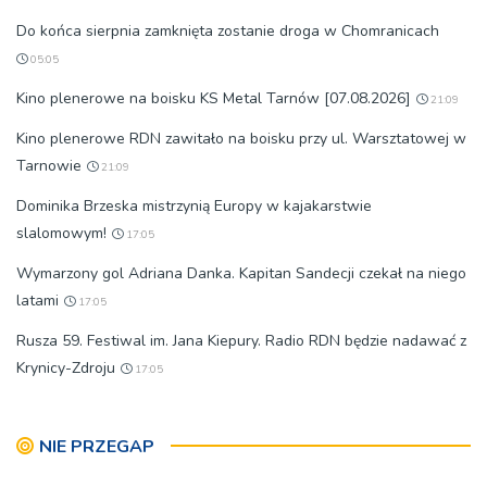
Do końca sierpnia zamknięta zostanie droga w Chomranicach
05:05
Kino plenerowe na boisku KS Metal Tarnów [07.08.2026]
21:09
Kino plenerowe RDN zawitało na boisku przy ul. Warsztatowej w
Tarnowie
21:09
Dominika Brzeska mistrzynią Europy w kajakarstwie
slalomowym!
17:05
Wymarzony gol Adriana Danka. Kapitan Sandecji czekał na niego
latami
17:05
Rusza 59. Festiwal im. Jana Kiepury. Radio RDN będzie nadawać z
Krynicy-Zdroju
17:05
NIE PRZEGAP