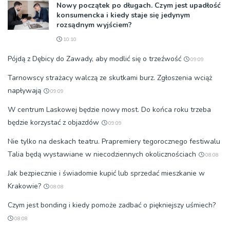
Nowy początek po długach. Czym jest upadłość
konsumencka i kiedy staje się jedynym
rozsądnym wyjściem?
10:10
Pójdą z Dębicy do Zawady, aby modlić się o trzeźwość
09:09
Tarnowscy strażacy walczą ze skutkami burz. Zgłoszenia wciąż
napływają
09:09
W centrum Laskowej będzie nowy most. Do końca roku trzeba
będzie korzystać z objazdów
09:09
Nie tylko na deskach teatru. Prapremiery tegorocznego festiwalu
Talia będą wystawiane w niecodziennych okolicznościach
08:08
Jak bezpiecznie i świadomie kupić lub sprzedać mieszkanie w
Krakowie?
08:08
Czym jest bonding i kiedy pomoże zadbać o piękniejszy uśmiech?
08:08