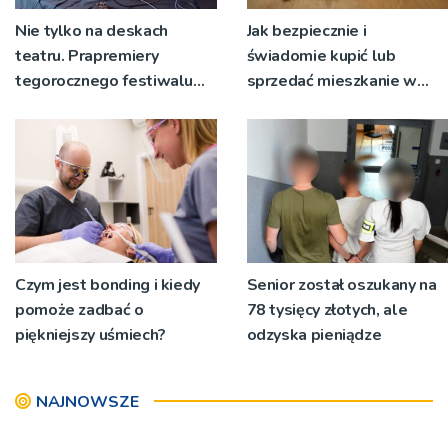
Nie tylko na deskach
Jak bezpiecznie i
teatru. Prapremiery
świadomie kupić lub
tegorocznego festiwalu
sprzedać mieszkanie w
Talia będą wystawiane w
Krakowie?
niecodziennych
okolicznościach
Czym jest bonding i kiedy
Senior został oszukany na
pomoże zadbać o
78 tysięcy złotych, ale
piękniejszy uśmiech?
odzyska pieniądze
NAJNOWSZE