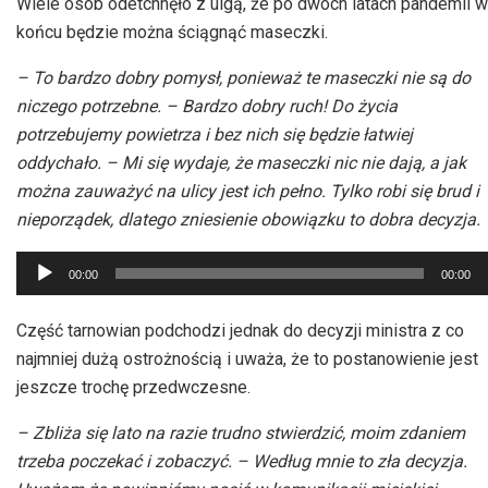
Wiele osób odetchnęło z ulgą, że po dwóch latach pandemii w
końcu będzie można ściągnąć maseczki.
– To bardzo dobry pomysł, ponieważ te maseczki nie są do
niczego potrzebne. – Bardzo dobry ruch! Do życia
potrzebujemy powietrza i bez nich się będzie łatwiej
oddychało. – Mi się wydaje, że maseczki nic nie dają, a jak
można zauważyć na ulicy jest ich pełno. Tylko robi się brud i
nieporządek, dlatego zniesienie obowiązku to dobra decyzja.
Odtwarzacz
00:00
00:00
plików
dźwiękowych
Część tarnowian podchodzi jednak do decyzji ministra z co
najmniej dużą ostrożnością i uważa, że to postanowienie jest
jeszcze trochę przedwczesne.
– Zbliża się lato na razie trudno stwierdzić, moim zdaniem
trzeba poczekać i zobaczyć. – Według mnie to zła decyzja.