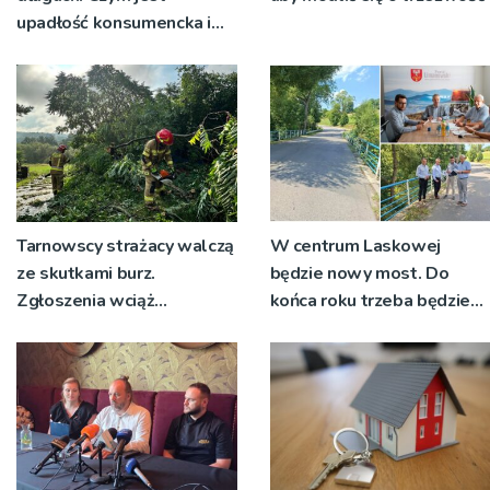
upadłość konsumencka i
kiedy staje się jedynym
rozsądnym wyjściem?
Tarnowscy strażacy walczą
W centrum Laskowej
ze skutkami burz.
będzie nowy most. Do
Zgłoszenia wciąż
końca roku trzeba będzie
napływają
korzystać z objazdów