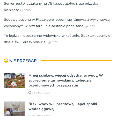
Senior został oszukany na 78 tysięcy złotych, ale odzyska
pieniądze
17:05
Budowa basenu w Ptaszkowej opóźni się. Umowa z wykonawcą
wyłonionym w przetargu nie zostanie podpisana
15:03
To będzie niecodzienne widowisko w kościele. Spektakl oparty o
dzieła św. Teresy Wielkiej
15:03
NIE PRZEGAP
Mniej ścieków, więcej odzyskanej wody. W
subregionie tarnowskim przybędzie
przydomowych oczyszczalni
24 LIPCA 2026
Braki wody w Librantowej i apel spółki
wodociągowej