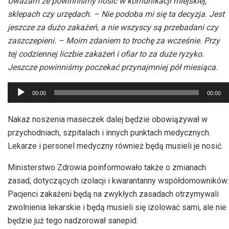
Uważam że powinniśmy nosić w komunikacji miejskiej,
sklepach czy urzędach. – Nie podoba mi się ta decyzja. Jest
jeszcze za dużo zakażeń, a nie wszyscy są przebadani czy
zaszczepieni. – Moim zdaniem to trochę za wcześnie. Przy
tej codziennej liczbie zakażeń i ofiar to za duże ryzyko.
Jeszcze powinniśmy poczekać przynajmniej pół miesiąca.
Odtwarzacz
00:00
00:00
plików
dźwiękowych
Nakaz noszenia maseczek dalej będzie obowiązywał w
przychodniach, szpitalach i innych punktach medycznych.
Lekarze i personel medyczny również będą musieli je nosić.
Ministerstwo Zdrowia poinformowało także o zmianach
zasad, dotyczących izolacji i kwarantanny współdomowników.
Pacjenci zakażeni będą na zwykłych zasadach otrzymywali
zwolnienia lekarskie i będą musieli się izolować sami, ale nie
będzie już tego nadzorował sanepid.