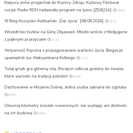
Kiepura znów przyjechał do Krynicy-Zdroju. Kultowy Festiwal
ruszył. Radio RDN nadawało program na żywo [ZDJĘCIA]
15:03
XI Bieg Koszycko-Kolbiański „Dar życia” [08.08.2026]
12:12
Wszedł bez butów na Górę Objawień. Młodzi wrócili z Medjugorie
z pięknymi przeżyciami
12:12
Aktywność fizyczna z propagowaniem wartości życia. Biegacze
upamiętnili św. Maksymiliana Kolbego
11:11
Tutaj grzyb gra główną rolę. Borzęcin odlicza godziny do święta,
które wyrosło na tradycji pokoleń
09:09
Dachowanie w Mszanie Dolnej. Jedna osoba zabrana do szpitala
07:07
Utworzą kilometry ścieżek rowerowych, nie wydając ani złotówki
na ich budowę
06:06