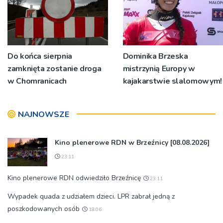
Do końca sierpnia
Dominika Brzeska
zamknięta zostanie droga
mistrzynią Europy w
w Chomranicach
kajakarstwie slalomowym!
NAJNOWSZE
Kino plenerowe RDN w Brzeźnicy [08.08.2026]
23:11
Kino plenerowe RDN odwiedziło Brzeźnicę
23:11
Wypadek quada z udziałem dzieci. LPR zabrał jedną z
poszkodowanych osób
18:06