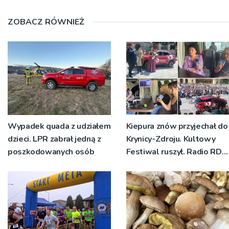
ZOBACZ RÓWNIEŻ
Wypadek quada z udziałem
Kiepura znów przyjechał do
dzieci. LPR zabrał jedną z
Krynicy-Zdroju. Kultowy
poszkodowanych osób
Festiwal ruszył. Radio RDN
nadawało program na
żywo [ZDJĘCIA]