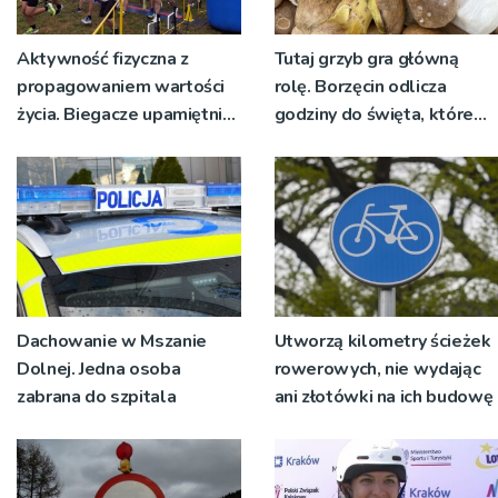
Aktywność fizyczna z
Tutaj grzyb gra główną
propagowaniem wartości
rolę. Borzęcin odlicza
życia. Biegacze upamiętnili
godziny do święta, które
św. Maksymiliana Kolbego
wyrosło na tradycji
pokoleń
Dachowanie w Mszanie
Utworzą kilometry ścieżek
Dolnej. Jedna osoba
rowerowych, nie wydając
zabrana do szpitala
ani złotówki na ich budowę