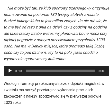
– Nie może być tak, że klub sportowy trzecioligowy otrzymuje
finansowanie na poziomie 180 tysięcy złotych z miasta.
Budżet takiego klubu to jest milion złotych. Ja nie mówię, że
to ma być od razu z dnia na dzień, czy z godziny na godzinę,
ale takie rzeczy trzeba wcześniej planować, bo na mecz przy
pięknej pogodzie z dobrym przeciwnikiem przychodzi 1200
osób. Nie ma w Dębicy miejsca, które gromadzi taką liczbę
osób czy to pod dachem, czy to na polu, jeżeli chodzi o
wydarzenia sportowe czy kulturalne.
Odtwarzacz
00:00
00:00
plików
dźwiękowych
Według informacji przekazanych przez dębicki magistrat, w
kwietniu ma ruszyć przetarg na wykonanie prac, a ich
zakończenia należy spodziewać się w pierwszej połowie
2023 roku.