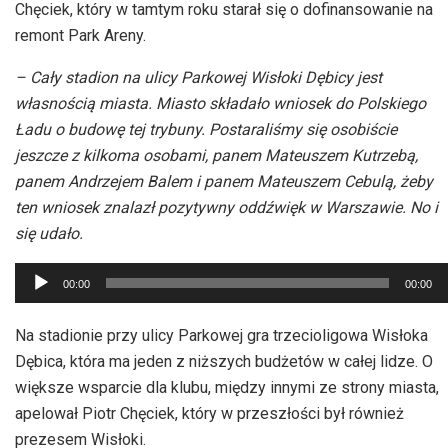
Chęciek, który w tamtym roku starał się o dofinansowanie na
remont Park Areny.
– Cały stadion na ulicy Parkowej Wisłoki Dębicy jest
własnością miasta. Miasto składało wniosek do Polskiego
Ładu o budowę tej trybuny. Postaraliśmy się osobiście
jeszcze z kilkoma osobami, panem Mateuszem Kutrzebą,
panem Andrzejem Balem i panem Mateuszem Cebulą, żeby
ten wniosek znalazł pozytywny oddźwięk w Warszawie. No i
się udało.
Odtwarzacz
00:00
00:00
plików
dźwiękowych
Na stadionie przy ulicy Parkowej gra trzecioligowa Wisłoka
Dębica, która ma jeden z niższych budżetów w całej lidze. O
większe wsparcie dla klubu, między innymi ze strony miasta,
apelował Piotr Chęciek, który w przeszłości był również
prezesem Wisłoki.