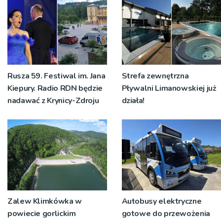
Rusza 59. Festiwal im. Jana
Strefa zewnętrzna
Kiepury. Radio RDN będzie
Pływalni Limanowskiej już
nadawać z Krynicy-Zdroju
działa!
Zalew Klimkówka w
Autobusy elektryczne
powiecie gorlickim
gotowe do przewożenia