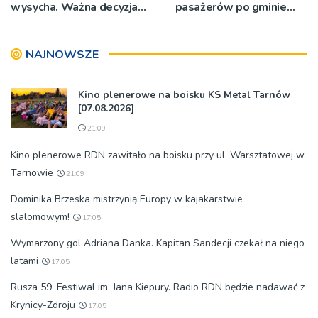
wysycha. Ważna decyzja
pasażerów po gminie
RZGW [ZDJĘCIA]
Podegrodzie
NAJNOWSZE
Kino plenerowe na boisku KS Metal Tarnów
[07.08.2026]
21:09
Kino plenerowe RDN zawitało na boisku przy ul. Warsztatowej w
Tarnowie
21:09
Dominika Brzeska mistrzynią Europy w kajakarstwie
slalomowym!
17:05
Wymarzony gol Adriana Danka. Kapitan Sandecji czekał na niego
latami
17:05
Rusza 59. Festiwal im. Jana Kiepury. Radio RDN będzie nadawać z
Krynicy-Zdroju
17:05