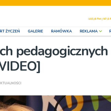
103,6 FM | 97,0 
RT ŻYCZEŃ
GALERIE
RAMÓWKA
REKLAMA
ach pedagogicznych
[WIDEO]
KTUALNOŚCI