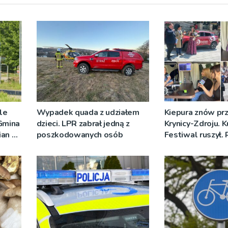
ale
Wypadek quada z udziałem
Kiepura znów prz
 Gmina
dzieci. LPR zabrał jedną z
Krynicy-Zdroju. 
ian w
poszkodowanych osób
Festiwal ruszył.
nych
nadawało progr
[ZDJĘCIA]