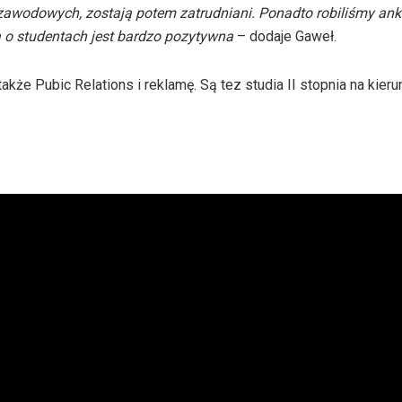
 zawodowych, zostają potem zatrudniani. Ponadto robiliśmy ank
ia o studentach jest bardzo pozytywna
– dodaje Gaweł.
że Pubic Relations i reklamę. Są tez studia II stopnia na kieru