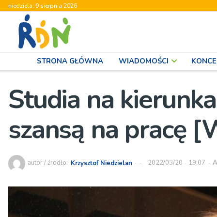
niedziela, 9 sierpnia 2026
STRONA GŁÓWNA
WIADOMOŚCI
KONCE
Studia na kierunk
szansą na pracę 
autor / źródło:
Krzysztof Niedzielan
2022/03/20 - 19:07
-
A