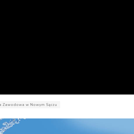
ła Zawodowa w Nowym Sączu