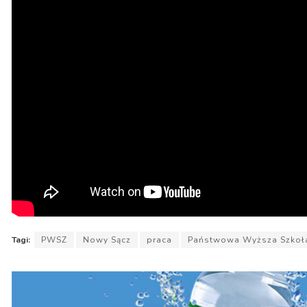
Tagi:
PWSZ
Nowy Sącz
praca
Państwowa Wyższa Szko