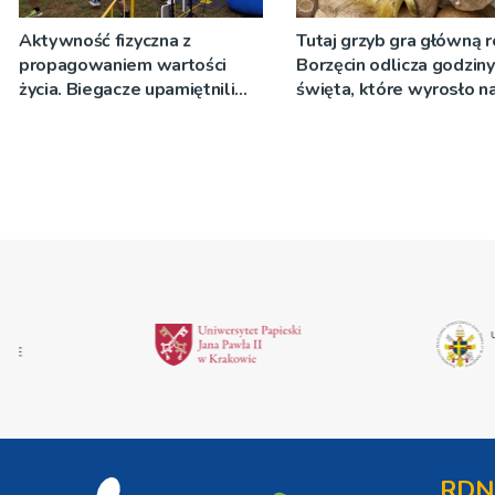
Aktywność fizyczna z
Tutaj grzyb gra główną r
propagowaniem wartości
Borzęcin odlicza godzin
życia. Biegacze upamiętnili
święta, które wyrosło n
św. Maksymiliana Kolbego
tradycji pokoleń
RDN