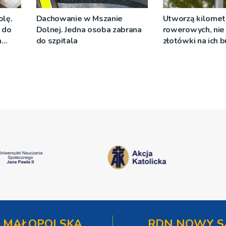
olę.
Dachowanie w Mszanie
Utworzą kilomet
y do
Dolnej. Jedna osoba zabrana
rowerowych, nie 
a
do szpitala
złotówki na ich
 MAŁOPOLSKA
RDN NOWY S