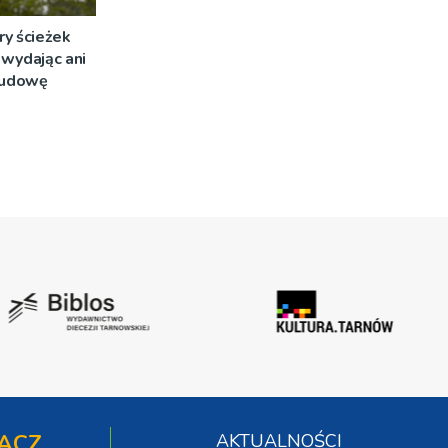
ry ścieżek
wydając ani
 budowę
ĄCZ
AKTUALNOŚCI