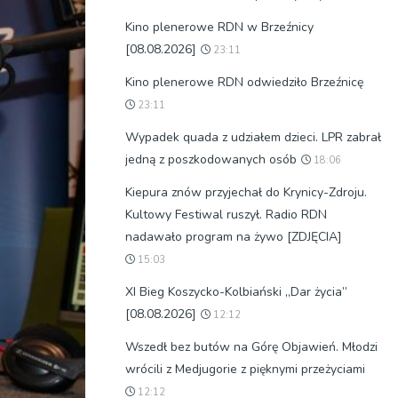
Kino plenerowe RDN w Brzeźnicy
[08.08.2026]
23:11
Kino plenerowe RDN odwiedziło Brzeźnicę
23:11
Wypadek quada z udziałem dzieci. LPR zabrał
jedną z poszkodowanych osób
18:06
Kiepura znów przyjechał do Krynicy-Zdroju.
Kultowy Festiwal ruszył. Radio RDN
nadawało program na żywo [ZDJĘCIA]
15:03
XI Bieg Koszycko-Kolbiański „Dar życia”
[08.08.2026]
12:12
Wszedł bez butów na Górę Objawień. Młodzi
wrócili z Medjugorie z pięknymi przeżyciami
12:12