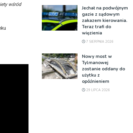
iety wśród
Jechał na podwójnym
gazie z sądowym
zakazem kierowania.
Teraz trafi do
nku
więzienia
7 SIERPNIA 2026
Nowy most w
Tylmanowej
zostanie oddany do
użytku z
opóźnieniem
29 LIPCA 2026