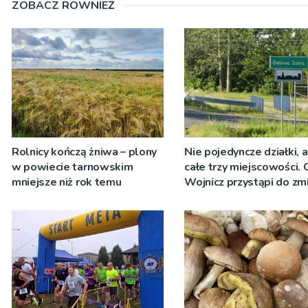
ZOBACZ RÓWNIEŻ
Rolnicy kończą żniwa – plony
Nie pojedyncze działki, 
w powiecie tarnowskim
całe trzy miejscowości.
mniejsze niż rok temu
Wojnicz przystąpi do zm
dokumentach planistycz