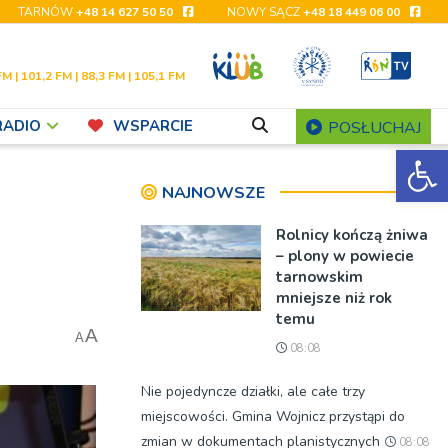
TARNÓW
+48 14 627 50 50
NOWY SĄCZ
+48 18 449 06 00
FM | 101,2 FM | 88,3 FM | 105,1 FM
RADIO
WSPARCIE
POSŁUCHAJ
Ot
NAJNOWSZE
Rolnicy kończą żniwa
– plony w powiecie
tarnowskim
mniejsze niż rok
temu
A
A
08:08
Nie pojedyncze działki, ale całe trzy
miejscowości. Gmina Wojnicz przystąpi do
zmian w dokumentach planistycznych
08:08