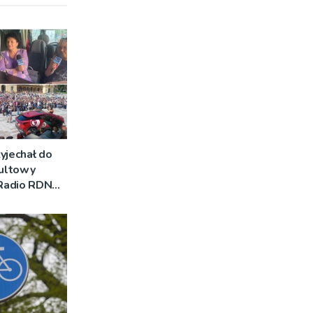
yjechał do
Kultowy
 Radio RDN
am na żywo