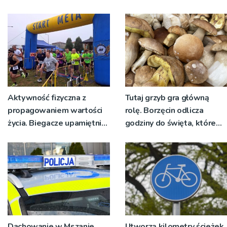
nadawało program na
żywo [ZDJĘCIA]
Aktywność fizyczna z
Tutaj grzyb gra główną
propagowaniem wartości
rolę. Borzęcin odlicza
życia. Biegacze upamiętnili
godziny do święta, które
św. Maksymiliana Kolbego
wyrosło na tradycji
pokoleń
Dachowanie w Mszanie
Utworzą kilometry ścieżek