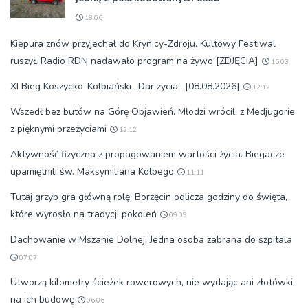
18:06
Kiepura znów przyjechał do Krynicy-Zdroju. Kultowy Festiwal
ruszył. Radio RDN nadawało program na żywo [ZDJĘCIA]
15:03
XI Bieg Koszycko-Kolbiański „Dar życia” [08.08.2026]
12:12
Wszedł bez butów na Górę Objawień. Młodzi wrócili z Medjugorie
z pięknymi przeżyciami
12:12
Aktywność fizyczna z propagowaniem wartości życia. Biegacze
upamiętnili św. Maksymiliana Kolbego
11:11
Tutaj grzyb gra główną rolę. Borzęcin odlicza godziny do święta,
które wyrosło na tradycji pokoleń
09:09
Dachowanie w Mszanie Dolnej. Jedna osoba zabrana do szpitala
07:07
Utworzą kilometry ścieżek rowerowych, nie wydając ani złotówki
na ich budowę
06:06