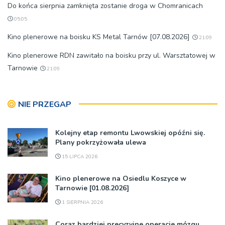
Do końca sierpnia zamknięta zostanie droga w Chomranicach
05:05
Kino plenerowe na boisku KS Metal Tarnów [07.08.2026]
21:09
Kino plenerowe RDN zawitało na boisku przy ul. Warsztatowej w
Tarnowie
21:09
NIE PRZEGAP
Kolejny etap remontu Lwowskiej opóźni się.
Plany pokrzyżowała ulewa
15 LIPCA 2026
Kino plenerowe na Osiedlu Koszyce w
Tarnowie [01.08.2026]
1 SIERPNIA 2026
Coraz bardziej precyzyjne operacje mózgu.