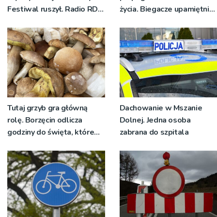
Festiwal ruszył. Radio RDN
życia. Biegacze upamiętnili
nadawało program na
św. Maksymiliana Kolbego
żywo [ZDJĘCIA]
Tutaj grzyb gra główną
Dachowanie w Mszanie
rolę. Borzęcin odlicza
Dolnej. Jedna osoba
godziny do święta, które
zabrana do szpitala
wyrosło na tradycji
pokoleń