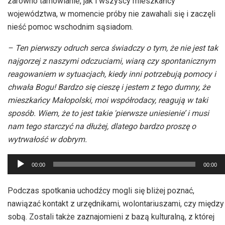
zarówno tarnowianie, jak i wszyscy mieszkańcy
województwa, w momencie próby nie zawahali się i zaczęli
nieść pomoc wschodnim sąsiadom.
– Ten pierwszy odruch serca świadczy o tym, że nie jest tak
najgorzej z naszymi odczuciami, wiarą czy spontanicznym
reagowaniem w sytuacjach, kiedy inni potrzebują pomocy i
chwała Bogu! Bardzo się cieszę i jestem z tego dumny, że
mieszkańcy Małopolski, moi współrodacy, reagują w taki
sposób. Wiem, że to jest takie 'pierwsze uniesienie’ i musi
nam tego starczyć na dłużej, dlatego bardzo proszę o
wytrwałość w dobrym.
Odtwarzacz
00:00
00:00
plików
dźwiękowych
Podczas spotkania uchodźcy mogli się bliżej poznać,
nawiązać kontakt z urzędnikami, wolontariuszami, czy między
sobą. Zostali także zaznajomieni z bazą kulturalną, z której