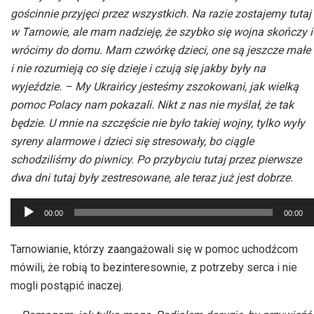
gościnnie przyjęci przez wszystkich. Na razie zostajemy tutaj
w Tarnowie, ale mam nadzieję, że szybko się wojna skończy i
wrócimy do domu. Mam czwórkę dzieci, one są jeszcze małe
i nie rozumieją co się dzieje i czują się jakby były na
wyjeździe. – My Ukraińcy jesteśmy zszokowani, jak wielką
pomoc Polacy nam pokazali. Nikt z nas nie myślał, że tak
będzie. U mnie na szczęście nie było takiej wojny, tylko wyły
syreny alarmowe i dzieci się stresowały, bo ciągle
schodziliśmy do piwnicy. Po przybyciu tutaj przez pierwsze
dwa dni tutaj były zestresowane, ale teraz już jest dobrze.
Odtwarzacz
00:00
00:00
plików
dźwiękowych
Tarnowianie, którzy zaangażowali się w pomoc uchodźcom
mówili, że robią to bezinteresownie, z potrzeby serca i nie
mogli postąpić inaczej.