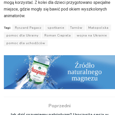
mogą korzystać. Z kolei dla dzieci przygotowano specjalne
miejsce, gdzie mogły się bawić pod okiem wyszkolonych
animatorów.
Tagi:
Ryszard Pagacz
spotkanie
Tarnów
Małopolska
pomoc dla Ukrainy
Roman Ciepiela
wojna na Ukrainie
pomoc dla uchodźców
Poprzedni
Jak dziś rozumiemy patriotyzm? Uroczysta sesja w