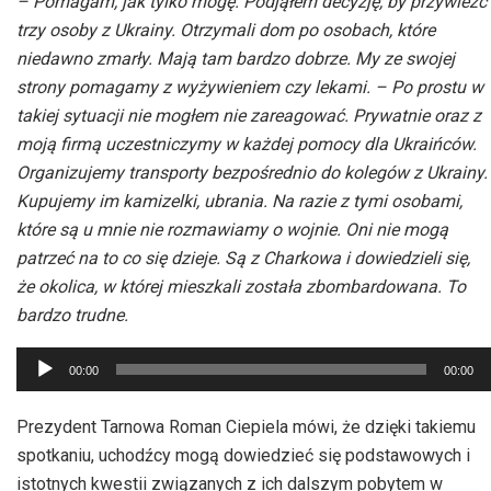
– Pomagam, jak tylko mogę. Podjąłem decyzję, by przywieźć
trzy osoby z Ukrainy. Otrzymali dom po osobach, które
niedawno zmarły. Mają tam bardzo dobrze. My ze swojej
strony pomagamy z wyżywieniem czy lekami. – Po prostu w
takiej sytuacji nie mogłem nie zareagować. Prywatnie oraz z
moją firmą uczestniczymy w każdej pomocy dla Ukraińców.
Organizujemy transporty bezpośrednio do kolegów z Ukrainy.
Kupujemy im kamizelki, ubrania. Na razie z tymi osobami,
które są u mnie nie rozmawiamy o wojnie. Oni nie mogą
patrzeć na to co się dzieje. Są z Charkowa i dowiedzieli się,
że okolica, w której mieszkali została zbombardowana. To
bardzo trudne.
Odtwarzacz
00:00
00:00
plików
dźwiękowych
Prezydent Tarnowa Roman Ciepiela mówi, że dzięki takiemu
spotkaniu, uchodźcy mogą dowiedzieć się podstawowych i
istotnych kwestii związanych z ich dalszym pobytem w