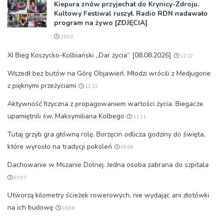
Kiepura znów przyjechał do Krynicy-Zdroju.
Kultowy Festiwal ruszył. Radio RDN nadawało
program na żywo [ZDJĘCIA]
15:03
XI Bieg Koszycko-Kolbiański „Dar życia” [08.08.2026]
12:12
Wszedł bez butów na Górę Objawień. Młodzi wrócili z Medjugorie
z pięknymi przeżyciami
12:12
Aktywność fizyczna z propagowaniem wartości życia. Biegacze
upamiętnili św. Maksymiliana Kolbego
11:11
Tutaj grzyb gra główną rolę. Borzęcin odlicza godziny do święta,
które wyrosło na tradycji pokoleń
09:09
Dachowanie w Mszanie Dolnej. Jedna osoba zabrana do szpitala
07:07
Utworzą kilometry ścieżek rowerowych, nie wydając ani złotówki
na ich budowę
06:06