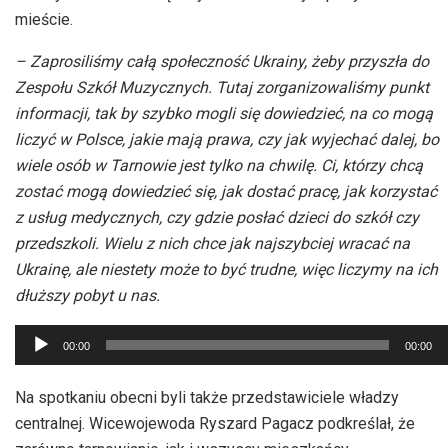
mieście.
– Zaprosiliśmy całą społeczność Ukrainy, żeby przyszła do
Zespołu Szkół Muzycznych. Tutaj zorganizowaliśmy punkt
informacji, tak by szybko mogli się dowiedzieć, na co mogą
liczyć w Polsce, jakie mają prawa, czy jak wyjechać dalej, bo
wiele osób w Tarnowie jest tylko na chwilę. Ci, którzy chcą
zostać mogą dowiedzieć się, jak dostać pracę, jak korzystać
z usług medycznych, czy gdzie posłać dzieci do szkół czy
przedszkoli. Wielu z nich chce jak najszybciej wracać na
Ukrainę, ale niestety może to być trudne, więc liczymy na ich
dłuższy pobyt u nas.
Odtwarzacz
00:00
00:00
plików
dźwiękowych
Na spotkaniu obecni byli także przedstawiciele władzy
centralnej. Wicewojewoda Ryszard Pagacz podkreślał, że