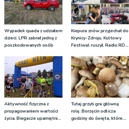
Wypadek quada z udziałem
Kiepura znów przyjechał do
dzieci. LPR zabrał jedną z
Krynicy-Zdroju. Kultowy
poszkodowanych osób
Festiwal ruszył. Radio RDN
nadawało program na
żywo [ZDJĘCIA]
Aktywność fizyczna z
Tutaj grzyb gra główną
propagowaniem wartości
rolę. Borzęcin odlicza
życia. Biegacze upamiętnili
godziny do święta, które
św. Maksymiliana Kolbego
wyrosło na tradycji