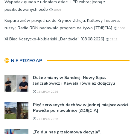
Wypadek quada z udziałem dzieci. LPR zabrał jedną z
poszkodowanych osób
18:06
Kiepura znów przyjechał do Krynicy-Zdroju. Kultowy Festiwal
ruszył. Radio RDN nadawało program na żywo [ZDJĘCIA]
15:03
XI Bieg Koszycko-Kolbiański „Dar życia” [08.08.2026]
12:12
NIE PRZEGAP
Duże zmiany w Sandecji Nowy Sącz.
Janczukowicz i Kawała również dołączyli
15 LIPCA 2026
Pięć zerwanych dachów w jednej miejscowości.
Powiśle po nawałnicy [ZDJĘCIA]
27 LIPCA 2026
„To dla nas przełomowa decyzja”.