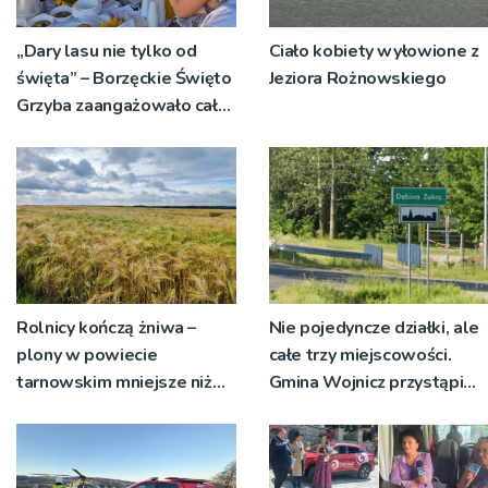
„Dary lasu nie tylko od
Ciało kobiety wyłowione z
święta” – Borzęckie Święto
Jeziora Rożnowskiego
Grzyba zaangażowało całe
sołectwa
Rolnicy kończą żniwa –
Nie pojedyncze działki, ale
plony w powiecie
całe trzy miejscowości.
tarnowskim mniejsze niż
Gmina Wojnicz przystąpi
rok temu
do zmian w dokumentach
planistycznych