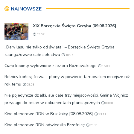
pokoleń
NAJNOWSZE
XIX Borzęckie Święto Grzyba [09.08.2026]
19:07
„Dary lasu nie tylko od święta” – Borzęckie Święto Grzyba
zaangażowało całe sołectwa
18:06
Ciało kobiety wyłowione z Jeziora Rożnowskiego
15:03
Rolnicy kończą żniwa – plony w powiecie tarnowskim mniejsze niż
rok temu
08:08
Nie pojedyncze działki, ale całe trzy miejscowości. Gmina Wojnicz
przystąpi do zmian w dokumentach planistycznych
08:08
Kino plenerowe RDN w Brzeźnicy [08.08.2026]
23:11
Kino plenerowe RDN odwiedziło Brzeźnicę
23:11