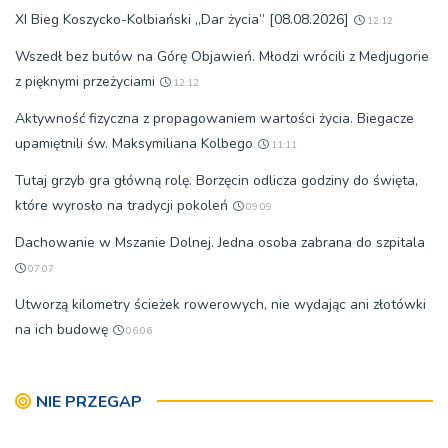
XI Bieg Koszycko-Kolbiański „Dar życia” [08.08.2026]
12:12
Wszedł bez butów na Górę Objawień. Młodzi wrócili z Medjugorie
z pięknymi przeżyciami
12:12
Aktywność fizyczna z propagowaniem wartości życia. Biegacze
upamiętnili św. Maksymiliana Kolbego
11:11
Tutaj grzyb gra główną rolę. Borzęcin odlicza godziny do święta,
które wyrosło na tradycji pokoleń
09:09
Dachowanie w Mszanie Dolnej. Jedna osoba zabrana do szpitala
07:07
Utworzą kilometry ścieżek rowerowych, nie wydając ani złotówki
na ich budowę
06:06
NIE PRZEGAP