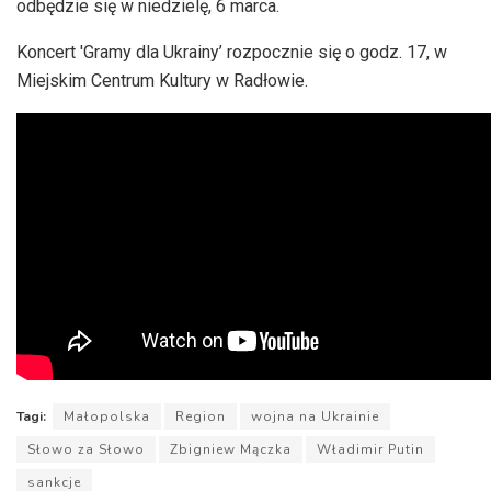
odbędzie się w niedzielę, 6 marca.
Koncert 'Gramy dla Ukrainy’ rozpocznie się o godz. 17, w
Miejskim Centrum Kultury w Radłowie.
Tagi:
Małopolska
Region
wojna na Ukrainie
Słowo za Słowo
Zbigniew Mączka
Władimir Putin
sankcje