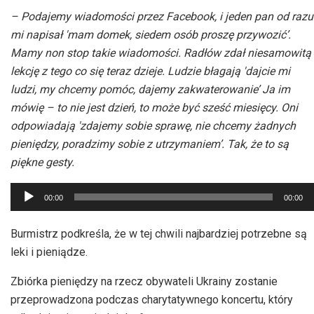
– Podajemy wiadomości przez Facebook, i jeden pan od razu
mi napisał 'mam domek, siedem osób proszę przywozić’.
Mamy non stop takie wiadomości. Radłów zdał niesamowitą
lekcję z tego co się teraz dzieje. Ludzie błagają 'dajcie mi
ludzi, my chcemy pomóc, dajemy zakwaterowanie’ Ja im
mówię – to nie jest dzień, to może być sześć miesięcy. Oni
odpowiadają 'zdajemy sobie sprawę, nie chcemy żadnych
pieniędzy, poradzimy sobie z utrzymaniem’. Tak, że to są
piękne gesty.
Odtwarzacz
00:00
00:00
plików
dźwiękowych
Burmistrz podkreśla, że w tej chwili najbardziej potrzebne są
leki i pieniądze.
Zbiórka pieniędzy na rzecz obywateli Ukrainy zostanie
przeprowadzona podczas charytatywnego koncertu, który