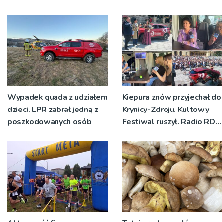
Wypadek quada z udziałem
Kiepura znów przyjechał do
dzieci. LPR zabrał jedną z
Krynicy-Zdroju. Kultowy
poszkodowanych osób
Festiwal ruszył. Radio RDN
nadawało program na
żywo [ZDJĘCIA]