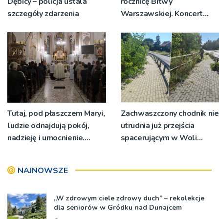
Dębicy – policja ustala
rocznicę Bitwy
szczegóły zdarzenia
Warszawskiej. Koncert
przy dąbrowskiej bazylice
Tutaj, pod płaszczem Maryi,
Zachwaszczony chodnik nie
ludzie odnajdują pokój,
utrudnia już przejścia
nadzieję i umocnienie.
spacerującym w Woli
Zbliża się odpust w
Rzędzińskiej. Interwencja
Bruśniku
RDN
NAJNOWSZE
„W zdrowym ciele zdrowy duch” – rekolekcje
dla seniorów w Gródku nad Dunajcem