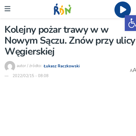
O
Kolejny pożar trawy w w
Nowym Sączu. Znów przy ulicy
Węgierskiej
autor / źródło:
Łukasz Raczkowski
A
2022/02/15 - 08:08