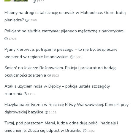
17:05
Miliony na drogi i stabilizację osuwisk w Małopolsce. Gdzie trafią
pieniądze?
17:05
Policjant po służbie zatrzymał pijanego mężczyznę z narkotykami
17:05
Pijany kierowca, potrącenie pieszego – to nie był bezpieczny
weekend w regionie limanowskim
15:03
Śmierć na Jeziorze Rożnowskim. Policja i prokuratura badają
okoliczności zdarzenia
15:03
Atak z użyciem noża w Dębicy – policja ustala szczegóły
zdarzenia
14:02
Muzyka patriotyczna w rocznicę Bitwy Warszawskiej. Koncert przy
dąbrowskiej bazylice
14:02
Tutaj, pod płaszczem Maryi, ludzie odnajdują pokój, nadzieję i
umocnienie. Zbliża się odpust w Bruśniku
14:02