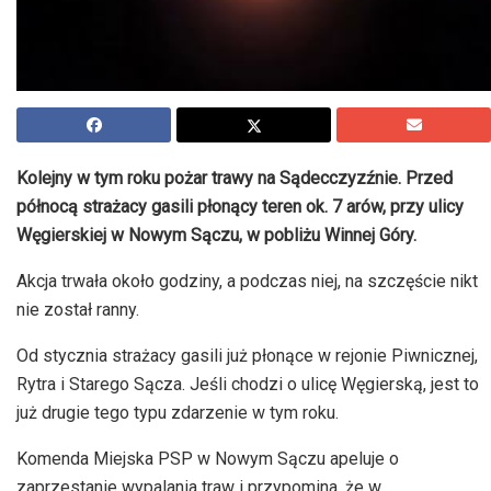
Kolejny w tym roku pożar trawy na Sądecczyzźnie. Przed
północą strażacy gasili płonący teren ok. 7 arów, przy ulicy
Węgierskiej w Nowym Sączu, w pobliżu Winnej Góry.
Akcja trwała około godziny, a podczas niej, na szczęście nikt
nie został ranny.
Od stycznia strażacy gasili już płonące w rejonie Piwnicznej,
Rytra i Starego Sącza. Jeśli chodzi o ulicę Węgierską, jest to
już drugie tego typu zdarzenie w tym roku.
Komenda Miejska PSP w Nowym Sączu apeluje o
zaprzestanie wypalania traw i przypomina, że w