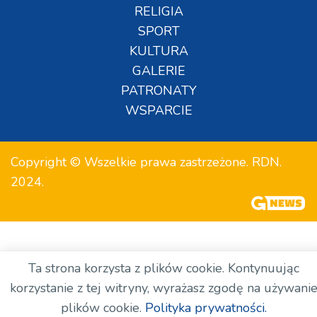
RELIGIA
SPORT
KULTURA
GALERIE
PATRONATY
WSPARCIE
Copyright © Wszelkie prawa zastrzeżone. RDN.
2024.
Ta strona korzysta z plików cookie. Kontynuując
korzystanie z tej witryny, wyrażasz zgodę na używani
plików cookie.
Polityka prywatności.