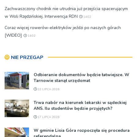
Zachwaszczony chodnik nie utrudnia już przejścia spacerującym
w Woli Rzędzińskiej. Interwencja RDN
14:02
Coraz więcej rowerów-elektryków jeździ po naszych górach
[WIDEO]
14:02
NIE PRZEGAP
Odbieranie dokumentów będzie łatwiejsze. W
Tarnowie stanął urzędomat
22 LIPCA 2026
Trwa nabór na kierunek lekarski w sądeckiej
ANS. Ilu studentów będzie przyjętych?
17 LIPCA 2026
W gminie Lisia Góra rozpoczęła się procedura
referendalna