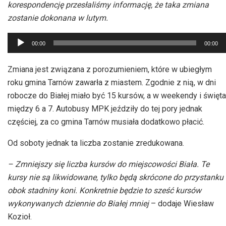
korespondencję przesłaliśmy informację, że taka zmiana
zostanie dokonana w lutym.
Odtwarzacz
00:00
00:00
plików
dźwiękowych
Zmiana jest związana z porozumieniem, które w ubiegłym
roku gmina Tarnów zawarła z miastem. Zgodnie z nią, w dni
robocze do Białej miało być 15 kursów, a w weekendy i święta
między 6 a 7. Autobusy MPK jeździły do tej pory jednak
częściej, za co gmina Tarnów musiała dodatkowo płacić.
Od soboty jednak ta liczba zostanie zredukowana.
– Zmniejszy się liczba kursów do miejscowości Biała. Te
kursy nie są likwidowane, tylko będą skrócone do przystanku
obok stadniny koni. Konkretnie będzie to sześć kursów
wykonywanych dziennie do Białej mniej
– dodaje Wiesław
Kozioł.