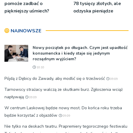
pomoże zadbać o
78 tysięcy złotych, ale
piękniejszy uśmiech?
odzyska pieniądze
NAJNOWSZE
Nowy początek po długach. Czym jest upadłość
konsumencka i kiedy staje się jedynym
rozsądnym wyjściem?
10:10
Pójdą z Dębicy do Zawady, aby modlić się o trzeźwość
09:09
Tarnowscy strażacy walczą ze skutkami burz. Zgłoszenia wciąż
napływają
09:09
W centrum Laskowej będzie nowy most. Do końca roku trzeba
będzie korzystać z objazdów
09:09
Nie tylko na deskach teatru. Prapremiery tegorocznego festiwalu