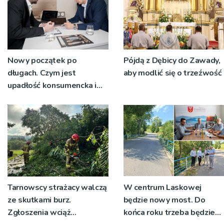
Nowy początek po
Pójdą z Dębicy do Zawady,
długach. Czym jest
aby modlić się o trzeźwość
upadłość konsumencka i
kiedy staje się jedynym
rozsądnym wyjściem?
Tarnowscy strażacy walczą
W centrum Laskowej
ze skutkami burz.
będzie nowy most. Do
Zgłoszenia wciąż
końca roku trzeba będzie