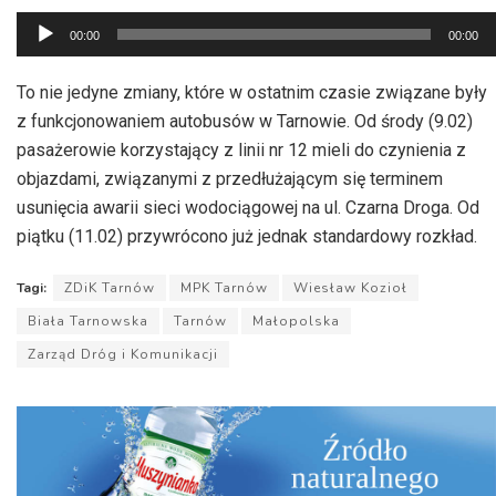
Odtwarzacz
00:00
00:00
plików
dźwiękowych
To nie jedyne zmiany, które w ostatnim czasie związane były
z funkcjonowaniem autobusów w Tarnowie. Od środy (9.02)
pasażerowie korzystający z linii nr 12 mieli do czynienia z
objazdami, związanymi z przedłużającym się terminem
usunięcia awarii sieci wodociągowej na ul. Czarna Droga. Od
piątku (11.02) przywrócono już jednak standardowy rozkład.
Tagi:
ZDiK Tarnów
MPK Tarnów
Wiesław Kozioł
Biała Tarnowska
Tarnów
Małopolska
Zarząd Dróg i Komunikacji