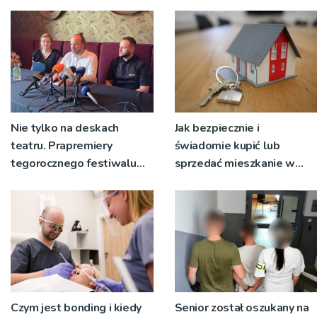
napływają
korzystać z objazdów
Nie tylko na deskach
Jak bezpiecznie i
teatru. Prapremiery
świadomie kupić lub
tegorocznego festiwalu
sprzedać mieszkanie w
Talia będą wystawiane w
Krakowie?
niecodziennych
okolicznościach
Czym jest bonding i kiedy
Senior został oszukany na