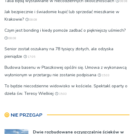
Talia będą wystawiane w niecodziennych okolicznościach
08:08
Jak bezpiecznie i świadomie kupić lub sprzedać mieszkanie w
Krakowie?
08:08
Czym jest bonding i kiedy pomoże zadbać o piękniejszy uśmiech?
08:08
Senior został oszukany na 78 tysięcy złotych, ale odzyska
pieniądze
17:05
Budowa basenu w Ptaszkowej opóźni się. Umowa z wykonawcą
wyłonionym w przetargu nie zostanie podpisana
15:03
To będzie niecodzienne widowisko w kościele. Spektakl oparty o
dzieła św. Teresy Wielkiej
15:03
NIE PRZEGAP
Dwie rozbudowane oczyszczalnie ścieków w