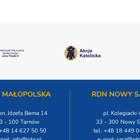
 MAŁOPOLSKA
RDN NOWY S
gen. Józefa Bema 14
pl. Kolegiacki 
3 - 100 Tarnów
33 - 300 Nowy S
: +48 14 627 50 50
tel.: +48 18 449 
mail: info@rdn.pl
e-mail: sacz@rdn