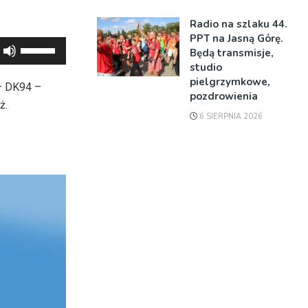
Radio na szlaku 44.
PPT na Jasną Górę.
Używaj
Będą transmisje,
strzałek
studio
pielgrzymkowe,
do
– DK94 –
pozdrowienia
góry
ż.
oraz
6 SIERPNIA 2026
do
dołu
aby
zwiększyć
lub
zmniejszyć
głośność.