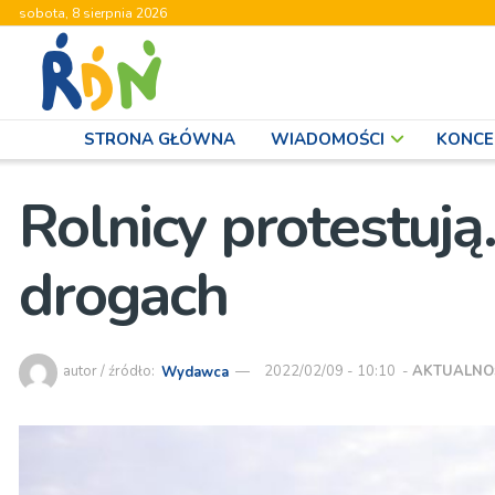
sobota, 8 sierpnia 2026
STRONA GŁÓWNA
WIADOMOŚCI
KONCE
Rolnicy protestują
drogach
autor / źródło:
Wydawca
2022/02/09 - 10:10
-
AKTUALNO