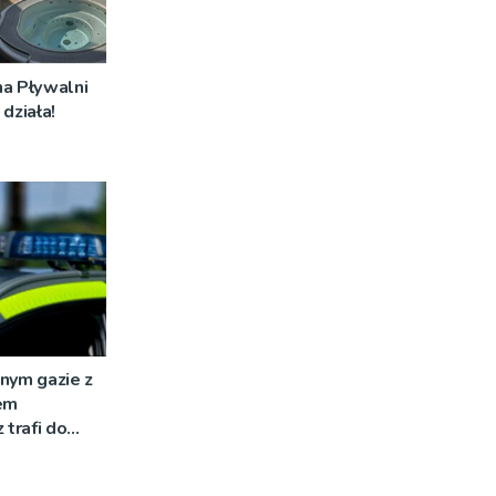
na Pływalni
działa!
nym gazie z
em
 trafi do