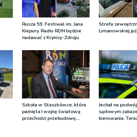
Rusza 59. Festiwal im. Jana
Strefa zewnętrz
Kiepury. Radio RDN będzie
Limanowskiej już 
nadawać z Krynicy-Zdroju
Szkoła w Staszkówce, która
Jechał na podwój
a
pamięta I wojnę światową
sądowym zakaz
przechodzi przebudowę
kierowania. Teraz
[WIDEO]
więzienia