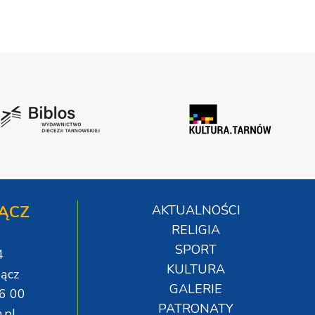
ĄCZ
AKTUALNOŚCI
RELIGIA
SPORT
4
KULTURA
ącz
GALERIE
06 00
PATRONATY
.pl