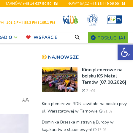
TARNÓW
+48 14 627 50 50
NOWY SĄCZ
+48 18 449 06 00
FM | 101,2 FM | 88,3 FM | 105,1 FM
RADIO
WSPARCIE
POSŁUCHAJ
Ot
NAJNOWSZE
Kino plenerowe na
boisku KS Metal
Tarnów [07.08.2026]
21:09
A
A
Kino plenerowe RDN zawitało na boisku przy
ul. Warsztatowej w Tarnowie
21:09
Dominika Brzeska mistrzynią Europy w
kajakarstwie slalomowym!
17:05