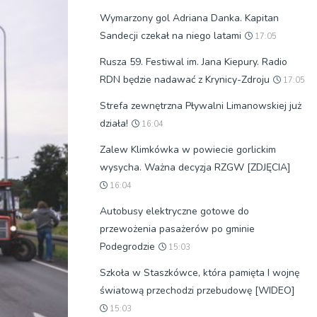
Wymarzony gol Adriana Danka. Kapitan
Sandecji czekał na niego latami
17:05
Rusza 59. Festiwal im. Jana Kiepury. Radio
RDN będzie nadawać z Krynicy-Zdroju
17:05
Strefa zewnętrzna Pływalni Limanowskiej już
działa!
16:04
Zalew Klimkówka w powiecie gorlickim
wysycha. Ważna decyzja RZGW [ZDJĘCIA]
16:04
Autobusy elektryczne gotowe do
przewożenia pasażerów po gminie
Podegrodzie
15:03
Szkoła w Staszkówce, która pamięta I wojnę
światową przechodzi przebudowę [WIDEO]
15:03