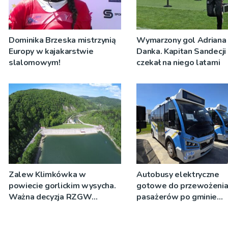
Dominika Brzeska mistrzynią
Wymarzony gol Adriana
Europy w kajakarstwie
Danka. Kapitan Sandecji
slalomowym!
czekał na niego latami
Zalew Klimkówka w
Autobusy elektryczne
powiecie gorlickim wysycha.
gotowe do przewożeni
Ważna decyzja RZGW
pasażerów po gminie
[ZDJĘCIA]
Podegrodzie