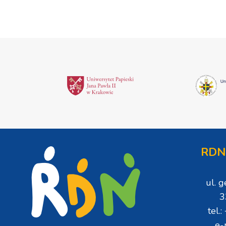
RDN
ul. 
3
tel.
e-