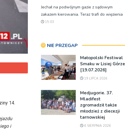
Jechał na podwójnym gazie z sądowym
zakazem kierowania. Teraz trafi do więzienia
15:03
NIE PRZEGAP
Małopolski Festiwal
Smaku w Lisiej Górze
[19.07.2026]
19 LIPCA 2026
Medjugorie. 37.
Mladifest
ziny 14.
zgromadził także
młodzież z diecezji
tarnowskiej
ejazdu
iego i
6 SIERPNIA 2026