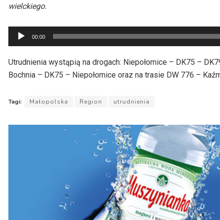
wielckiego.
Odtwarzacz
00:00
plików
dźwiękowych
Utrudnienia wystąpią na drogach: Niepołomice – DK75 – D
Bochnia – DK75 – Niepołomice oraz na trasie DW 776 – Kaźm
Tagi:
Małopolska
Region
utrudnienia