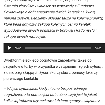
Ostatnio złożyliśmy wniosek do wojewody z Funduszu
Covidowego o dofinansowanie dwóch karetek na kwotę
miliona złotych. Będziemy składać także na kolejne projekty,
które będą dotyczyć zakupu kolejnych ośmiu karetek,
wybudowania dwóch podstacji w Borowej i Radomyślu i
zakupu dwóch motocykli.
Odtwarzacz
00:00
00:00
plików
dźwiękowych
Dyrektor mieleckiego pogotowia zaapelował także do
pacjentów o to, by w przypadku wystąpienia nagłych sytuacji,
ale nie zagrażających życiu, skorzystać z pomocy lekarzy
pierwszego kontaktu.
–
W tych sytuacjach, kiedy nie ma bezpośredniego
zagrożenia, a ta pomoc jest potrzebna, czyli jest to jakaś
kolka wątrobowa czy nerkowa lub inne sprawy związane z