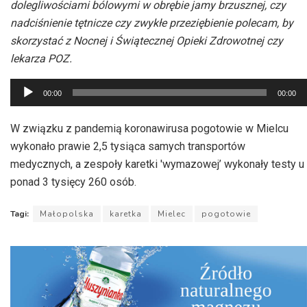
dolegliwościami bólowymi w obrębie jamy brzusznej, czy
nadciśnienie tętnicze czy zwykłe przeziębienie polecam, by
skorzystać z Nocnej i Świątecznej Opieki Zdrowotnej czy
lekarza POZ.
Odtwarzacz
00:00
00:00
plików
dźwiękowych
W związku z pandemią koronawirusa pogotowie w Mielcu
wykonało prawie 2,5 tysiąca samych transportów
medycznych, a zespoły karetki 'wymazowej’ wykonały testy u
ponad 3 tysięcy 260 osób.
Tagi:
Małopolska
karetka
Mielec
pogotowie