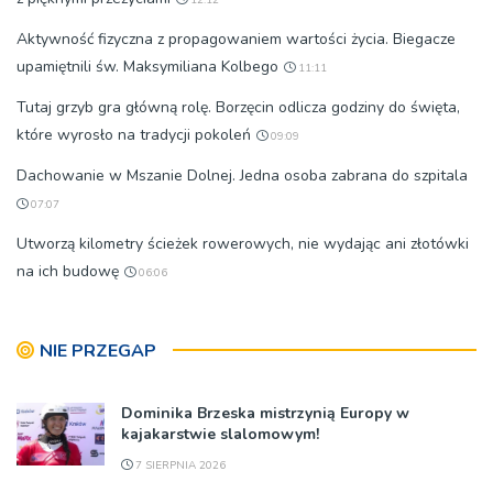
12:12
Aktywność fizyczna z propagowaniem wartości życia. Biegacze
upamiętnili św. Maksymiliana Kolbego
11:11
Tutaj grzyb gra główną rolę. Borzęcin odlicza godziny do święta,
które wyrosło na tradycji pokoleń
09:09
Dachowanie w Mszanie Dolnej. Jedna osoba zabrana do szpitala
07:07
Utworzą kilometry ścieżek rowerowych, nie wydając ani złotówki
na ich budowę
06:06
NIE PRZEGAP
Dominika Brzeska mistrzynią Europy w
kajakarstwie slalomowym!
7 SIERPNIA 2026