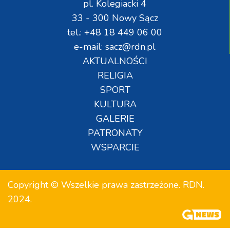
pl. Kolegiacki 4
33 - 300 Nowy Sącz
tel.: +48 18 449 06 00
e-mail: sacz@rdn.pl
AKTUALNOŚCI
RELIGIA
SPORT
KULTURA
GALERIE
PATRONATY
WSPARCIE
Copyright © Wszelkie prawa zastrzeżone. RDN.
2024.