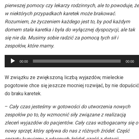
pierwszej pomocy czy lekarzy rodzinnych, ale to powoduje, że
w niektórych przypadkach karetek może brakować.
Rozumiem, że życzeniem każdego jest to, by pod każdym
domem stała karetka i była do wyłącznej dyspozycji, ale tak
się nie da. Musimy sobie radzić za pomocą tych sił i
zespołów, które mamy.
Odtwarzacz
00:00
00:00
plików
dźwiękowych
W związku ze zwiększoną liczbą wyjazdów, mieleckie
pogotowie chce się jeszcze mocniej rozwijać, by nie dopuścić
do braku karetek.
–
Cały czas jesteśmy w gotowości do utworzenia nowych
zespołów po to, by wzmocnić siły związane z realizacją
zleceń wyjazdów do pacjentów. Cały czas wzbogacamy się o
nowy sprzęt, który spływa do nas z różnych źródeł. Część
sprzętu kupujemy z własnych źródeł, część z dotacji.