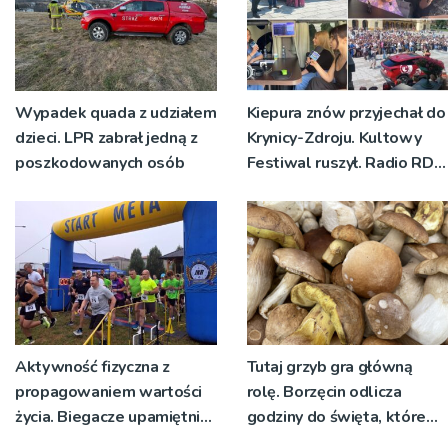
Wypadek quada z udziałem
Kiepura znów przyjechał do
dzieci. LPR zabrał jedną z
Krynicy-Zdroju. Kultowy
poszkodowanych osób
Festiwal ruszył. Radio RDN
nadawało program na
żywo [ZDJĘCIA]
Aktywność fizyczna z
Tutaj grzyb gra główną
propagowaniem wartości
rolę. Borzęcin odlicza
życia. Biegacze upamiętnili
godziny do święta, które
św. Maksymiliana Kolbego
wyrosło na tradycji