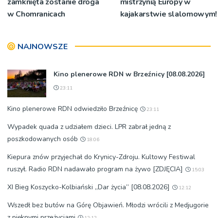
zamknięta zostanie droga
mistrzynią Europy w
w Chomranicach
kajakarstwie slalomowym!
NAJNOWSZE
Kino plenerowe RDN w Brzeźnicy [08.08.2026]
23:11
Kino plenerowe RDN odwiedziło Brzeźnicę
23:11
Wypadek quada z udziałem dzieci. LPR zabrał jedną z
poszkodowanych osób
18:06
Kiepura znów przyjechał do Krynicy-Zdroju. Kultowy Festiwal
ruszył. Radio RDN nadawało program na żywo [ZDJĘCIA]
15:03
XI Bieg Koszycko-Kolbiański „Dar życia” [08.08.2026]
12:12
Wszedł bez butów na Górę Objawień. Młodzi wrócili z Medjugorie
z pięknymi przeżyciami