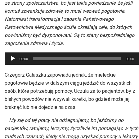
ze strony społeczeństwa, bo jest takie powiedzenie, że jeśli
komuś szwankuje zdrowie, to musi wezwać pogotowie.
Natomiast transformacja i zadania Państwowego
Ratownictwa Medycznego ściśle określają cele, do których
powinniśmy być dysponowani. Są to stany bezpośredniego
zagrożenia zdrowia i życia.
Odtwarzacz
00:00
00:00
plików
dźwiękowych
Grzegorz Gałuszka zapowiada jednak, że mieleckie
pogotowie będzie w dalszym ciągu jeździć do wszystkich
osób, które potrzebują pomocy. Uczula za to pacjentów, by z
błahych powodów nie wzywali karetki, bo gdzieś może jej
braknąć lub nie dojedzie na czas.
–
My się od tej pracy nie odżegnujemy, bo jeździmy do
pacjentów, ratujemy, leczymy, życzliwie im pomagając w tych
trudnych czasach, kiedy nie mogą uzyskać pomocy u lekarzy