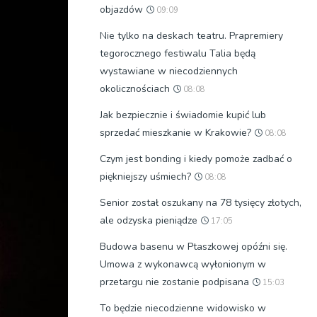
objazdów
09:09
Nie tylko na deskach teatru. Prapremiery
tegorocznego festiwalu Talia będą
wystawiane w niecodziennych
okolicznościach
08:08
Jak bezpiecznie i świadomie kupić lub
sprzedać mieszkanie w Krakowie?
08:08
Czym jest bonding i kiedy pomoże zadbać o
piękniejszy uśmiech?
08:08
Senior został oszukany na 78 tysięcy złotych,
ale odzyska pieniądze
17:05
Budowa basenu w Ptaszkowej opóźni się.
Umowa z wykonawcą wyłonionym w
przetargu nie zostanie podpisana
15:03
To będzie niecodzienne widowisko w