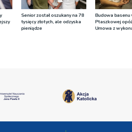
y
Senior został oszukany na 78
Budowa basenu
ejszy
tysięcy złotych, ale odzyska
Ptaszkowej opóźn
pieniądze
Umowa z wykon
wyłonionym w pr
zostanie podpis