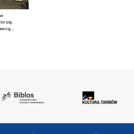
 w
i się.
awcą
zetargu nie
ana