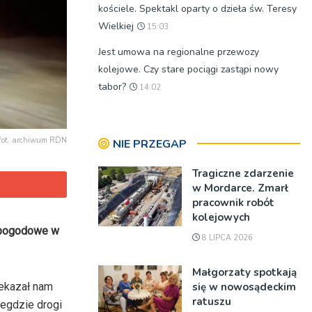
kościele. Spektakl oparty o dzieła św. Teresy
Wielkiej
15:03
Jest umowa na regionalne przewozy
kolejowe. Czy stare pociągi zastąpi nowy
tabor?
14:02
fot. archiwum RDN
NIE PRZEGAP
Tragiczne zdarzenie
w Mordarce. Zmarł
pracownik robót
kolejowych
i pogodowe w
8 LIPCA 2026
Małgorzaty spotkają
się w nowosądeckim
zekazał nam
ratuszu
iegdzie drogi