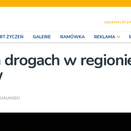
103,6 FM | 97,0 
RT ŻYCZEŃ
GALERIE
RAMÓWKA
REKLAMA
 drogach w regioni
W
TUALNOŚCI