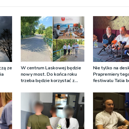
czą ze
W centrum Laskowej będzie
Nie tylko na des
ia
nowy most. Do końca roku
Prapremiery teg
trzeba będzie korzystać z
festiwalu Talia 
objazdów
wystawiane w
niecodziennych
okolicznościach