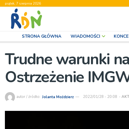
piątek, 7 sierpnia 2026
STRONA GŁÓWNA
WIADOMOŚCI
KONCE
Trudne warunki na
Ostrzeżenie IMG
autor / źródło:
Jolanta Moździerz
2022/01/28 - 20:08
-
AK