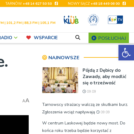
TARNÓW
+48 14 627 50 50
NOWY SĄCZ
+48 18 449 06 00
FM | 101,2 FM | 88,3 FM | 105,1 FM
RADIO
WSPARCIE
POSŁUCHAJ
Ot
e.
NAJNOWSZE
Pójdą z Dębicy do
Zawady, aby modlić
się o trzeźwość
09:09
A
A
Tarnowscy strażacy walczą ze skutkami burz.
Zgłoszenia wciąż napływają
09:09
W centrum Laskowej będzie nowy most. Do
końca roku trzeba będzie korzystać z