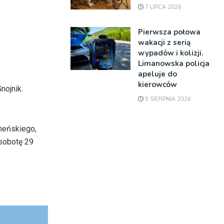
7 LIPCA 2026
Pierwsza połowa
wakacji z serią
wypadów i kolizji.
Limanowska policja
apeluje do
kierowców
nojnik.
5 SIERPNIA 2026
heńskiego,
sobotę 29