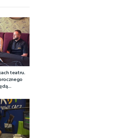
kach teatru.
orocznego
będą