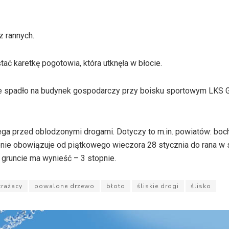
z rannych.
ć karetkę pogotowia, która utknęła w błocie.
re spadło na budynek gospodarczy przy boisku sportowym LKS G
ega przed oblodzonymi drogami. Dotyczy to m.in. powiatów: boc
enie obowiązuje od piątkowego wieczora 28 stycznia do rana w 
 gruncie ma wynieść – 3 stopnie.
trażacy
powalone drzewo
błoto
śliskie drogi
ślisko