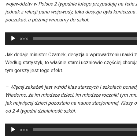
województw w Polsce 2 tygodnie lutego przypadają na ferie z
jednak z relacji pana wojewody, taka decyzja była konieczna
poczekać, a później wracamy do szkół.
Odtwarzacz
00:00
plików
dźwiękowych
Jak dodaje minister Czarnek, decyzja o wprowadzeniu nauki 
Według statystyk, to właśnie starsi uczniowie częściej chor
tym gorszy jest tego efekt.
– Więcej zakażeń jest wśród klas starszych i szkołach pona
Wiadomo, że im młodsze dzieci, im młodsze roczniki tym mnie
jak najwięcej dzieci pozostało na nauce stacjonarnej. Klasy
od 2-4 tygodni działalność szkół.
Odtwarzacz
00:00
plików