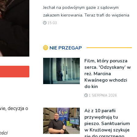
Jechał na podwójnym gazie z sądowym
zakazem kierowania. Teraz trafi do więzienia
15:03
NIE PRZEGAP
Film, który porusza
serca. 'Odzyskany’ w
reż. Marcina
Kwaśnego wchodzi
do kin
1 SIERPNIA 2026
ie, decyzja o
Aż z 10 parafii
przywędrują tu
pieszo. Sanktuarium
w Krużlowej szykuje
ości
się do corocznego