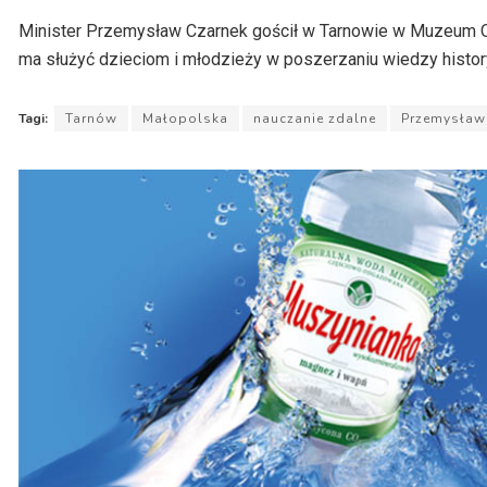
dźwiękowych
Minister Przemysław Czarnek gościł w Tarnowie w Muzeum O
ma służyć dzieciom i młodzieży w poszerzaniu wiedzy histor
Tagi:
Tarnów
Małopolska
nauczanie zdalne
Przemysław