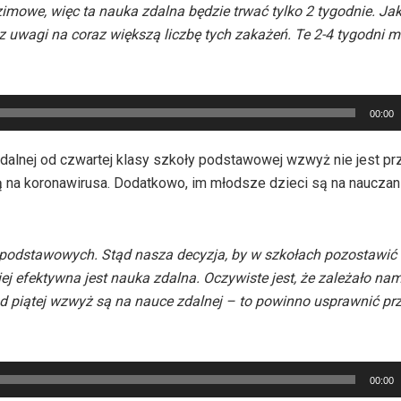
imowe, więc ta nauka zdalna będzie trwać tylko 2 tygodnie. Ja
 z uwagi na coraz większą liczbę tych zakażeń. Te 2-4 tygodni 
00:00
zdalnej od czwartej klasy szkoły podstawowej wzwyż nie jest p
ują na koronawirusa. Dodatkowo, im młodsze dzieci są na nauczan
dpodstawowych. Stąd nasza decyzja, by w szkołach pozostawić k
j efektywna jest nauka zdalna. Oczywiste jest, że zależało nam
 od piątej wzwyż są na nauce zdalnej – to powinno usprawnić prz
00:00