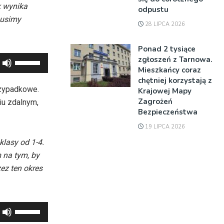
k wynika
odpustu
musimy
28 LIPCA 2026
Ponad 2 tysiące
zgłoszeń z Tarnowa.
Używaj
Mieszkańcy coraz
strzałek
chętniej korzystają z
do
rzypadkowe.
Krajowej Mapy
góry
Zagrożeń
iu zdalnym,
oraz
Bezpieczeństwa
do
19 LIPCA 2026
dołu
lasy od 1-4.
aby
 na tym, by
zwiększyć
ez ten okres
lub
zmniejszyć
głośność.
Używaj
strzałek