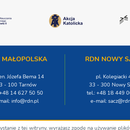
 MAŁOPOLSKA
RDN NOWY S
gen. Józefa Bema 14
pl. Kolegiacki 
3 - 100 Tarnów
33 - 300 Nowy S
: +48 14 627 50 50
tel.: +48 18 449 
mail: info@rdn.pl
e-mail: sacz@rdn
zystanie z tej witryny, wyrażasz zgodę na używanie plik
.