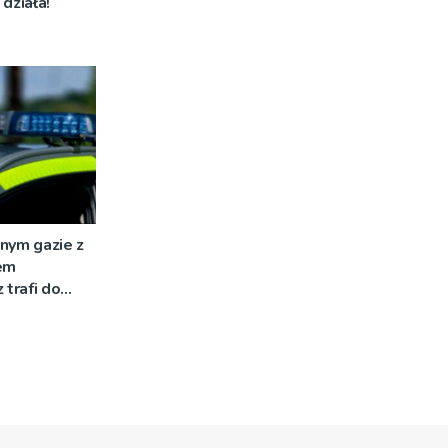
działa!
nym gazie z
em
 trafi do