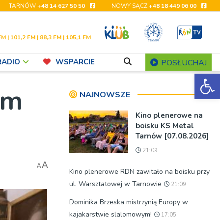
TARNÓW
+48 14 627 50 50
NOWY SĄCZ
+48 18 449 06 00
FM | 101,2 FM | 88,3 FM | 105,1 FM
RADIO
WSPARCIE
POSŁUCHAJ
Ot
ym
NAJNOWSZE
Kino plenerowe na
boisku KS Metal
Tarnów [07.08.2026]
21:09
A
A
Kino plenerowe RDN zawitało na boisku przy
ul. Warsztatowej w Tarnowie
21:09
Dominika Brzeska mistrzynią Europy w
kajakarstwie slalomowym!
17:05