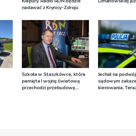
Kiepury. Radio RDN będzie
Limanowskiej już 
nadawać z Krynicy-Zdroju
Szkoła w Staszkówce, która
Jechał na podwój
a
pamięta I wojnę światową
sądowym zakaz
przechodzi przebudowę
kierowania. Teraz
[WIDEO]
więzienia