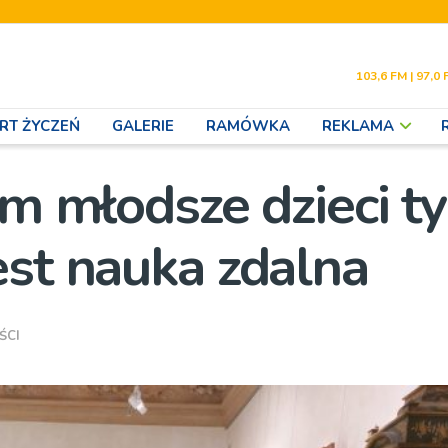
103,6 FM | 97,0 
RT ŻYCZEŃ
GALERIE
RAMÓWKA
REKLAMA
Im młodsze dzieci t
est nauka zdalna
ŚCI