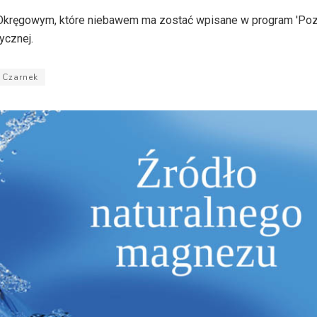
kręgowym, które niebawem ma zostać wpisane w program 'Pozna
ycznej.
 Czarnek