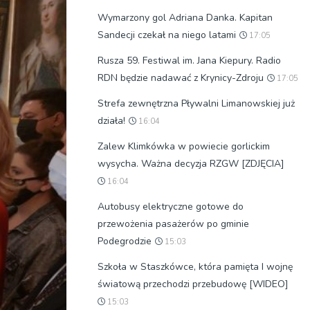
Wymarzony gol Adriana Danka. Kapitan
Sandecji czekał na niego latami
17:05
Rusza 59. Festiwal im. Jana Kiepury. Radio
RDN będzie nadawać z Krynicy-Zdroju
17:05
Strefa zewnętrzna Pływalni Limanowskiej już
działa!
16:04
Zalew Klimkówka w powiecie gorlickim
wysycha. Ważna decyzja RZGW [ZDJĘCIA]
16:04
Autobusy elektryczne gotowe do
przewożenia pasażerów po gminie
Podegrodzie
15:03
Szkoła w Staszkówce, która pamięta I wojnę
światową przechodzi przebudowę [WIDEO]
15:03