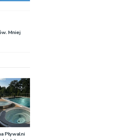
ów. Mniej
na Pływalni