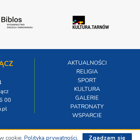
ĄCZ
AKTUALNOŚCI
RELIGIA
SPORT
4
KULTURA
ącz
GALERIE
06 00
PATRONATY
.pl
WSPARCIE
ów cookie.
Polityka prywatności.
Zgadzam się