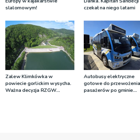
Europy w kajakarstwie
Danka. Kapitan Sandecji
slalomowym!
czekał na niego latami
Zalew Klimkówka w
Autobusy elektryczne
powiecie gorlickim wysycha.
gotowe do przewożeni
Ważna decyzja RZGW
pasażerów po gminie
[ZDJĘCIA]
Podegrodzie