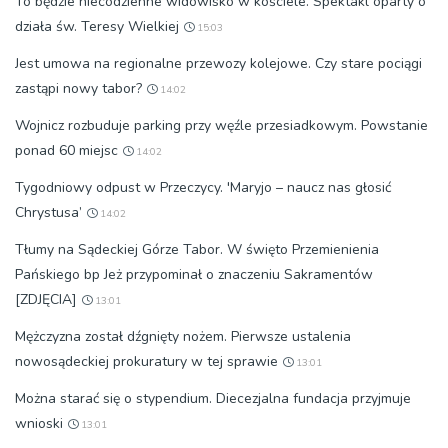
To będzie niecodzienne widowisko w kościele. Spektakl oparty o
działa św. Teresy Wielkiej
15:03
Jest umowa na regionalne przewozy kolejowe. Czy stare pociągi
zastąpi nowy tabor?
14:02
Wojnicz rozbuduje parking przy węźle przesiadkowym. Powstanie
ponad 60 miejsc
14:02
Tygodniowy odpust w Przeczycy. 'Maryjo – naucz nas głosić
Chrystusa’
14:02
Tłumy na Sądeckiej Górze Tabor. W święto Przemienienia
Pańskiego bp Jeż przypominał o znaczeniu Sakramentów
[ZDJĘCIA]
13:01
Mężczyzna został dźgnięty nożem. Pierwsze ustalenia
nowosądeckiej prokuratury w tej sprawie
13:01
Można starać się o stypendium. Diecezjalna fundacja przyjmuje
wnioski
13:01