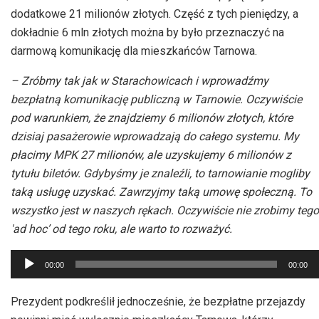
dodatkowe 21 milionów złotych. Część z tych pieniędzy, a
dokładnie 6 mln złotych można by było przeznaczyć na
darmową komunikację dla mieszkańców Tarnowa.
– Zróbmy tak jak w Starachowicach i wprowadźmy
bezpłatną komunikację publiczną w Tarnowie. Oczywiście
pod warunkiem, że znajdziemy 6 milionów złotych, które
dzisiaj pasażerowie wprowadzają do całego systemu. My
płacimy MPK 27 milionów, ale uzyskujemy 6 milionów z
tytułu biletów. Gdybyśmy je znaleźli, to tarnowianie mogliby
taką usługę uzyskać. Zawrzyjmy taką umowę społeczną. To
wszystko jest w naszych rękach. Oczywiście nie zrobimy tego
'ad hoc’ od tego roku, ale warto to rozważyć.
Odtwarzacz
00:00
00:00
plików
dźwiękowych
Prezydent podkreślił jednocześnie, że bezpłatne przejazdy