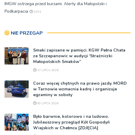
IMGW ostrzega przed burzami. Alerty dla Małopolski i
Podkarpacia
13:01
NIE PRZEGAP
Smaki zapisane w pamięci. KGW Pełna Chata
ze Szczepanowic w audycji 'Strażniczki
Małopolskich Smaków”
17 LIPCA 2026
Coraz więcej chętnych na prawo jazdy. MORD
w Tarnowie wzmacnia kadrę i organizuje
egzaminy w soboty
30 LIPCA 2026
Było barwnie, kolorowo i na ludowo.
Jubileuszowy przegląd Kół Gospodyń
Wiejskich w Chełmcu [ZDJĘCIA]