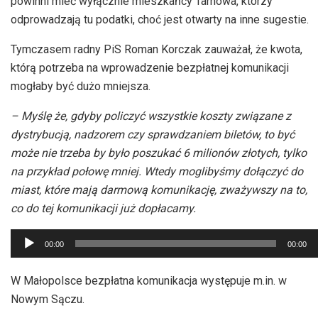
powinni mieć wyłącznie mieszkańcy Tarnowa, którzy
odprowadzają tu podatki, choć jest otwarty na inne sugestie.
Tymczasem radny PiS Roman Korczak zauważał, że kwota,
którą potrzeba na wprowadzenie bezpłatnej komunikacji
mogłaby być dużo mniejsza.
– Myślę że, gdyby policzyć wszystkie koszty związane z
dystrybucją, nadzorem czy sprawdzaniem biletów, to być
może nie trzeba by było poszukać 6 milionów złotych, tylko
na przykład połowę mniej. Wtedy moglibyśmy dołączyć do
miast, które mają darmową komunikację, zważywszy na to,
co do tej komunikacji już dopłacamy.
Odtwarzacz
00:00
00:00
plików
dźwiękowych
W Małopolsce bezpłatna komunikacja występuje m.in. w
Nowym Sączu.