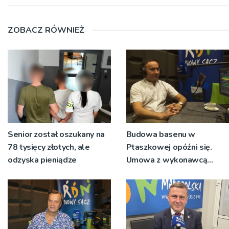
ZOBACZ RÓWNIEŻ
Senior został oszukany na
Budowa basenu w
78 tysięcy złotych, ale
Ptaszkowej opóźni się.
odzyska pieniądze
Umowa z wykonawcą
wyłonionym w przetargu
nie zostanie podpisana