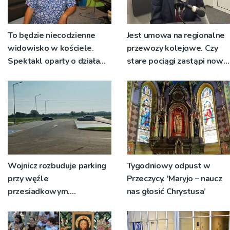
To będzie niecodzienne
Jest umowa na regionalne
widowisko w kościele.
przewozy kolejowe. Czy
Spektakl oparty o działa
stare pociągi zastąpi nowy
św. Teresy Wielkiej
tabor?
Wojnicz rozbuduje parking
Tygodniowy odpust w
przy węźle
Przeczycy. 'Maryjo – naucz
przesiadkowym.
nas głosić Chrystusa’
Powstanie ponad 60
miejsc