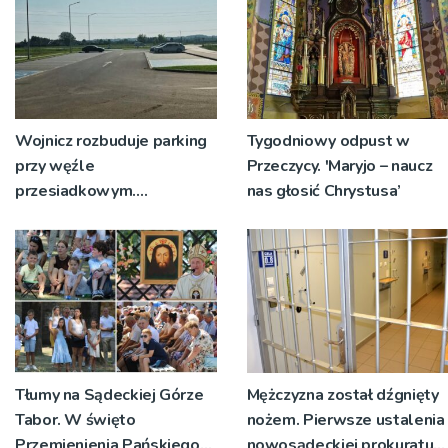
Wojnicz rozbuduje parking
Tygodniowy odpust w
przy węźle
Przeczycy. 'Maryjo – naucz
przesiadkowym.
nas głosić Chrystusa’
Powstanie ponad 60
miejsc
Tłumy na Sądeckiej Górze
Mężczyzna został dźgnięty
Tabor. W święto
nożem. Pierwsze ustalenia
Przemienienia Pańskiego
nowosądeckiej prokuratury