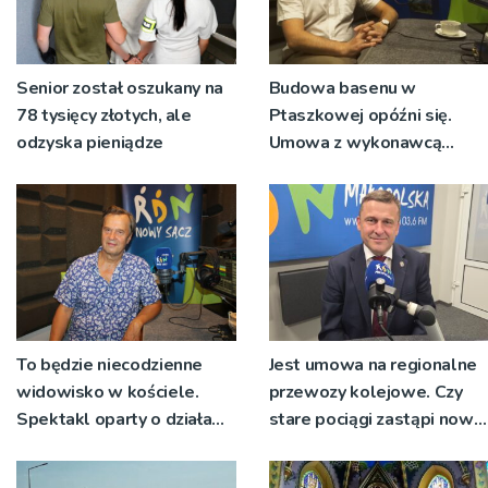
Senior został oszukany na
Budowa basenu w
78 tysięcy złotych, ale
Ptaszkowej opóźni się.
odzyska pieniądze
Umowa z wykonawcą
wyłonionym w przetargu
nie zostanie podpisana
To będzie niecodzienne
Jest umowa na regionalne
widowisko w kościele.
przewozy kolejowe. Czy
Spektakl oparty o działa
stare pociągi zastąpi nowy
św. Teresy Wielkiej
tabor?