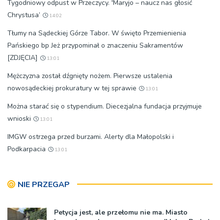
Tygodniowy odpust w Przeczycy. 'Maryjo – naucz nas głosić
Chrystusa’
14:02
Tłumy na Sądeckiej Górze Tabor. W święto Przemienienia
Pańskiego bp Jeż przypominał o znaczeniu Sakramentów
[ZDJĘCIA]
13:01
Mężczyzna został dźgnięty nożem. Pierwsze ustalenia
nowosądeckiej prokuratury w tej sprawie
13:01
Można starać się o stypendium. Diecezjalna fundacja przyjmuje
wnioski
13:01
IMGW ostrzega przed burzami. Alerty dla Małopolski i
Podkarpacia
13:01
NIE PRZEGAP
Petycja jest, ale przełomu nie ma. Miasto