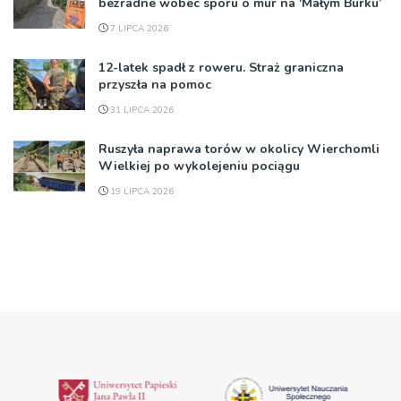
bezradne wobec sporu o mur na 'Małym Burku’
7 LIPCA 2026
12-latek spadł z roweru. Straż graniczna
przyszła na pomoc
31 LIPCA 2026
Ruszyła naprawa torów w okolicy Wierchomli
Wielkiej po wykolejeniu pociągu
19 LIPCA 2026