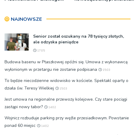
bp Jeż przypominał o
w tej sprawie
znaczeniu Sakramentów
NAJNOWSZE
[ZDJĘCIA]
Senior został oszukany na 78 tysięcy złotych,
ale odzyska pieniądze
17:05
Budowa basenu w Ptaszkowej opóźni się. Umowa z wykonawcą
wyłonionym w przetargu nie zostanie podpisana
15:03
To będzie niecodzienne widowisko w kościele. Spektakl oparty o
działa św. Teresy Wielkiej
15:03
Jest umowa na regionalne przewozy kolejowe. Czy stare pociągi
zastąpi nowy tabor?
14:02
Wojnicz rozbuduje parking przy węźle przesiadkowym. Powstanie
ponad 60 miejsc
14:02