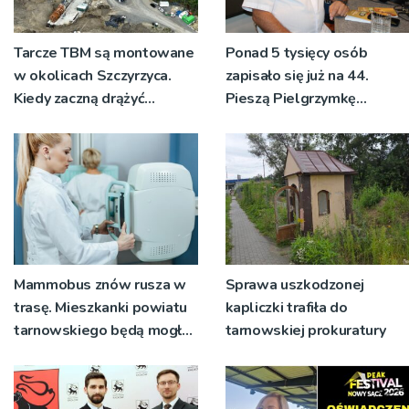
Tarcze TBM są montowane
Ponad 5 tysięcy osób
w okolicach Szczyrzyca.
zapisało się już na 44.
Kiedy zaczną drążyć
Pieszą Pielgrzymkę
tunele?
Tarnowską [WIDEO]
Mammobus znów rusza w
Sprawa uszkodzonej
trasę. Mieszkanki powiatu
kapliczki trafiła do
tarnowskiego będą mogły
tarnowskiej prokuratury
wykonać bezpłatne
badania