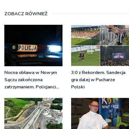
ZOBACZ RÓWNIEŻ
Nocna obława w Nowym
3:0 z Rekordem. Sandecja
Sączu zakończona
gra dalej w Pucharze
zatrzymaniem. Policjanci
Polski
ustalają jak doszło do
dźgnięcia 31-letniego
mężczyzny