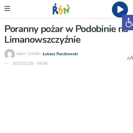
O
Poranny pożar w Podobinie na
Limanowszczyźnie
autor / źródło:
Łukasz Raczkowski
A
2022/01/28 - 06:06