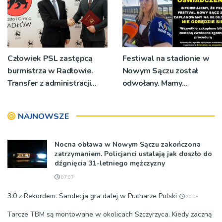
Człowiek PSL zastępcą
Festiwal na stadionie w
burmistrza w Radłowie.
Nowym Sączu został
Transfer z administracji
odwołany. Mamy
rządowej do
oświadczenia
samorządowej
organizatorów i spółki NIK
NAJNOWSZE
Nocna obława w Nowym Sączu zakończona
zatrzymaniem. Policjanci ustalają jak doszło do
dźgnięcia 31-letniego mężczyzny
07:07
3:0 z Rekordem. Sandecja gra dalej w Pucharze Polski
20:08
Tarcze TBM są montowane w okolicach Szczyrzyca. Kiedy zaczną