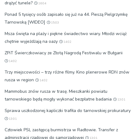
drążyć tunele?
16:04
Ponad 5 tysięcy osób zapisało się już na 44. Pieszą Pielgrzymkę
Tarnowską [WIDEO]
15:03
Msza święta na plaży i piękne świadectwo wiary. Młodzi wciąż
chętnie wyjeżdżają na oazy
14:02
ZPiT Świerczkowiacy ze Złotą Nagrodą Festiwalu w Bułgarii
14:02
Trzy miejscowości – trzy różne filmy. Kino plenerowe RDN znów
rusza w region
14:02
Mammobus znów rusza w trasę. Mieszkanki powiatu
tarnowskiego będą mogły wykonać bezpłatne badania
13:01
Sprawa uszkodzonej kapliczki trafiła do tarnowskiej prokuratury
13:01
Człowiek PSL zastępcą burmistrza w Radłowie. Transfer z
administracji rządowej do samorządowej
13:01