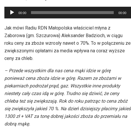
Odtwarzacz
00:00
00:00
plików
dźwiękowych
Jak mówi Radiu RDN Małopolska właściciel młyna z
Zaborowa (gm. Szczurowa) Aleksander Badzioch, w ciągu
roku ceny za zboże wzrosły nawet o 70%. To w połączeniu ze
zwiększonymi opłatami za media wpływa na coraz wyższe
ceny za chleb.
– Przede wszystkim dla nas cena mąki idzie w górę
ponieważ cena zboża idzie w górę. Razem ze zbożami w
piekarniach podrożał prąd, gaz. Wszystkie inne produkty
niestety cały czas idą w górę. Trudno się dziwić, że ceny
chleba też się zwiększają. Rok do roku patrząc to cena zbóż
się zwiększyła jakieś 70 %. Na dzień dzisiejszy płacimy jakieś
1300 zł + VAT za tonę dobrej jakości zboża do przemiału na
dobrą mąkę.