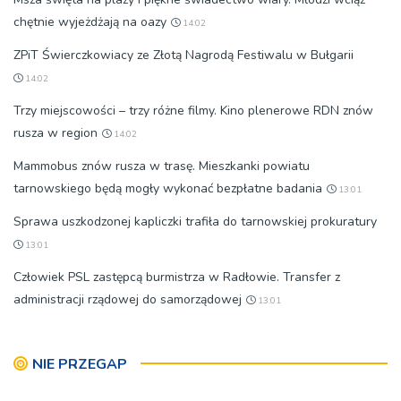
chętnie wyjeżdżają na oazy
14:02
ZPiT Świerczkowiacy ze Złotą Nagrodą Festiwalu w Bułgarii
14:02
Trzy miejscowości – trzy różne filmy. Kino plenerowe RDN znów
rusza w region
14:02
Mammobus znów rusza w trasę. Mieszkanki powiatu
tarnowskiego będą mogły wykonać bezpłatne badania
13:01
Sprawa uszkodzonej kapliczki trafiła do tarnowskiej prokuratury
13:01
Człowiek PSL zastępcą burmistrza w Radłowie. Transfer z
administracji rządowej do samorządowej
13:01
NIE PRZEGAP