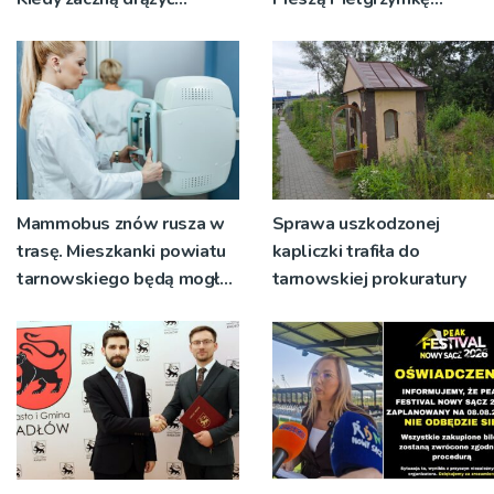
tunele?
Tarnowską [WIDEO]
Mammobus znów rusza w
Sprawa uszkodzonej
trasę. Mieszkanki powiatu
kapliczki trafiła do
tarnowskiego będą mogły
tarnowskiej prokuratury
wykonać bezpłatne
badania