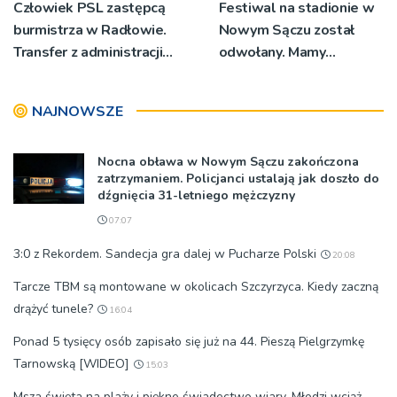
Człowiek PSL zastępcą
Festiwal na stadionie w
burmistrza w Radłowie.
Nowym Sączu został
Transfer z administracji
odwołany. Mamy
rządowej do
oświadczenia
samorządowej
organizatorów i spółki NIK
NAJNOWSZE
Nocna obława w Nowym Sączu zakończona
zatrzymaniem. Policjanci ustalają jak doszło do
dźgnięcia 31-letniego mężczyzny
07:07
3:0 z Rekordem. Sandecja gra dalej w Pucharze Polski
20:08
Tarcze TBM są montowane w okolicach Szczyrzyca. Kiedy zaczną
drążyć tunele?
16:04
Ponad 5 tysięcy osób zapisało się już na 44. Pieszą Pielgrzymkę
Tarnowską [WIDEO]
15:03
Msza święta na plaży i piękne świadectwo wiary. Młodzi wciąż