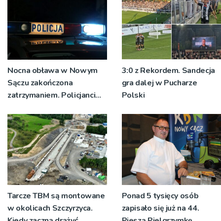
Nocna obława w Nowym
3:0 z Rekordem. Sandecja
Sączu zakończona
gra dalej w Pucharze
zatrzymaniem. Policjanci
Polski
ustalają jak doszło do
dźgnięcia 31-letniego
mężczyzny
Tarcze TBM są montowane
Ponad 5 tysięcy osób
w okolicach Szczyrzyca.
zapisało się już na 44.
Kiedy zaczną drążyć
Pieszą Pielgrzymkę