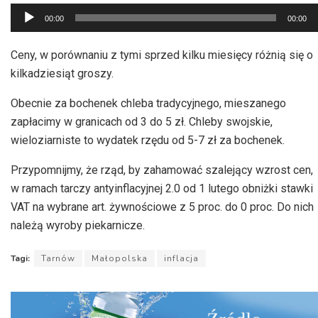
Odtwarzacz
00:00
00:00
plików
dźwiękowych
Ceny, w porównaniu z tymi sprzed kilku miesięcy różnią się o
kilkadziesiąt groszy.
Obecnie za bochenek chleba tradycyjnego, mieszanego
zapłacimy w granicach od 3 do 5 zł. Chleby swojskie,
wieloziarniste to wydatek rzędu od 5-7 zł za bochenek.
Przypomnijmy, że rząd, by zahamować szalejący wzrost cen,
w ramach tarczy antyinflacyjnej 2.0 od 1 lutego obniżki stawki
VAT na wybrane art. żywnościowe z 5 proc. do 0 proc. Do nich
należą wyroby piekarnicze.
Tagi:
Tarnów
Małopolska
inflacja