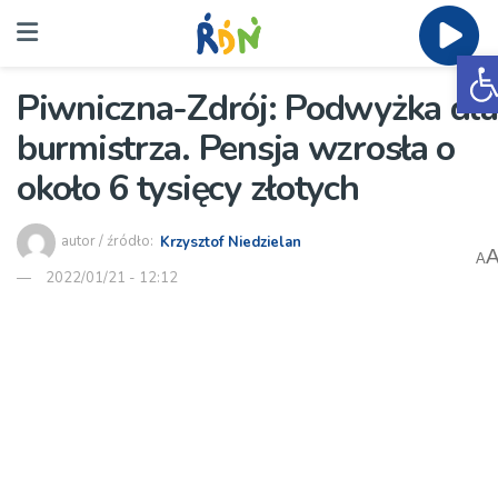
O
Piwniczna-Zdrój: Podwyżka dla
burmistrza. Pensja wzrosła o
około 6 tysięcy złotych
autor / źródło:
Krzysztof Niedzielan
A
2022/01/21 - 12:12