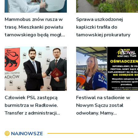
Mammobus znów rusza w
Sprawa uszkodzonej
trasę. Mieszkanki powiatu
kapliczki trafiła do
tarnowskiego będą mogły
tarnowskiej prokuratury
wykonać bezpłatne
badania
Człowiek PSL zastępcą
Festiwal na stadionie w
burmistrza w Radłowie.
Nowym Sączu został
Transfer z administracji
odwołany. Mamy
rządowej do
oświadczenia
samorządowej
organizatorów i spółki NIK
NAJNOWSZE