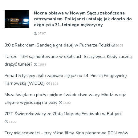
Nocna obława w Nowym Sączu zakończona
zatrzymaniem. Policjanci ustalają jak doszło do
dźgnięcia 31-letniego mężczyzny
07:07
3:0 z Rekordem. Sandecja gra dalej w Pucharze Polski
20:08
Tarcze TBM są montowane w okolicach Szczyrzyca. Kiedy zaczną
drążyć tunele?
16:04
Ponad 5 tysięcy osób zapisało się już na 44. Pieszą Pielgrzymkę
Tarnowską [WIDEO]
15:03
Msza święta na plaży i piękne świadectwo wiary. Młodzi wciąż
chętnie wyjeżdżają na oazy
14:02
ZPiT Świerczkowiacy ze Złotą Nagrodą Festiwalu w Bułgarii
14:02
Trzy miejscowości – trzy różne filmy. Kino plenerowe RDN znów