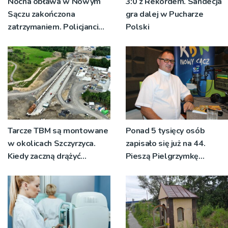
Nocna obława w Nowym
3:0 z Rekordem. Sandecja
Sączu zakończona
gra dalej w Pucharze
zatrzymaniem. Policjanci
Polski
ustalają jak doszło do
dźgnięcia 31-letniego
mężczyzny
Tarcze TBM są montowane
Ponad 5 tysięcy osób
w okolicach Szczyrzyca.
zapisało się już na 44.
Kiedy zaczną drążyć
Pieszą Pielgrzymkę
tunele?
Tarnowską [WIDEO]