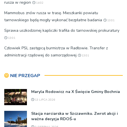
rusza w region
14:02
Mammobus znów rusza w trasę. Mieszkanki powiatu
tarnowskiego będą mogły wykonać bezpłatne badania
13:01
Sprawa uszkodzonej kapliczki trafiła do tarnowskiej prokuratury
13:01
Człowiek PSL zastępcą burmistrza w Radłowie. Transfer z
administracji rządowej do samorządowej
13:01
NIE PRZEGAP
Maryla Rodowicz na X Święcie Gminy Bochnia
13 LIPCA 2026
Stacja narciarska w Szczawniku. Zwrot akcji i
ważna decyzja RDOŚ-u