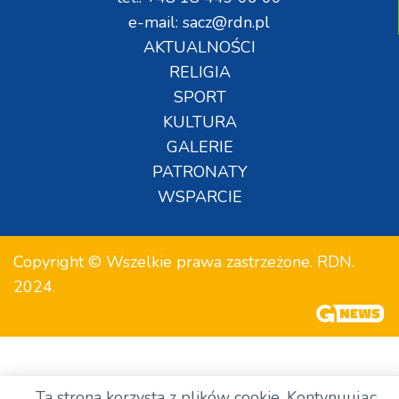
e-mail: sacz@rdn.pl
AKTUALNOŚCI
RELIGIA
SPORT
KULTURA
GALERIE
PATRONATY
WSPARCIE
Copyright © Wszelkie prawa zastrzeżone. RDN.
2024.
Ta strona korzysta z plików cookie. Kontynuując