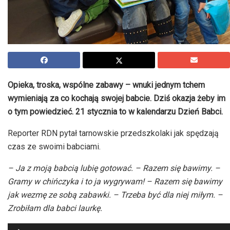
Opieka, troska, wspólne zabawy – wnuki jednym tchem
wymieniają za co kochają swojej babcie. Dziś okazja żeby im
o tym powiedzieć. 21 stycznia to w kalendarzu Dzień Babci.
Reporter RDN pytał tarnowskie przedszkolaki jak spędzają
czas ze swoimi babciami.
– Ja z moją babcią lubię gotować. – Razem się bawimy. –
Gramy w chińczyka i to ja wygrywam! – Razem się bawimy
jak wezmę ze sobą zabawki. – Trzeba być dla niej miłym. –
Zrobiłam dla babci laurkę.
Odtwarzacz