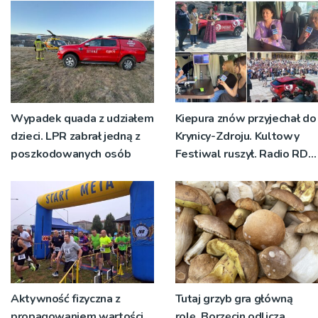
planistycznych
Wypadek quada z udziałem
Kiepura znów przyjechał do
dzieci. LPR zabrał jedną z
Krynicy-Zdroju. Kultowy
poszkodowanych osób
Festiwal ruszył. Radio RDN
nadawało program na
żywo [ZDJĘCIA]
Aktywność fizyczna z
Tutaj grzyb gra główną
propagowaniem wartości
rolę. Borzęcin odlicza