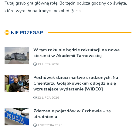
Tutaj grzyb gra główną rolę. Borzęcin odlicza godziny do święta,
które wyrosło na tradycji pokoleń
09:09
NIE PRZEGAP
W tym roku nie będzie rekrutacji na nowe
kierunki w Akademii Tarnowskiej
13 LIPCA 2026
Pochówek dzieci martwo urodzonych. Na
Cmentarzu Gołąbkowickim odbędzie się
wzruszające wydarzenie [WIDEO]
22 LIPCA 2026
Zderzenie pojazdów w Czchowie – są
utrudnienia
1 SIERPNIA 2026