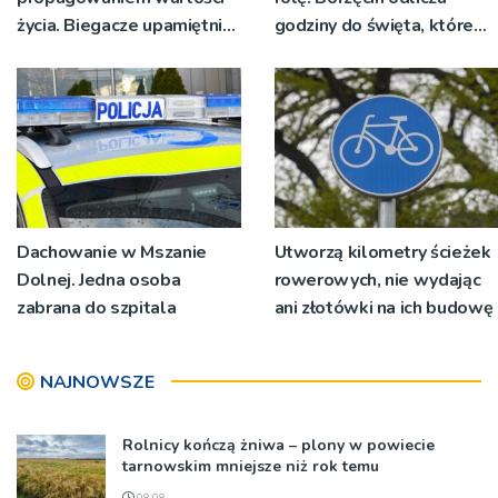
życia. Biegacze upamiętnili
godziny do święta, które
św. Maksymiliana Kolbego
wyrosło na tradycji
pokoleń
Dachowanie w Mszanie
Utworzą kilometry ścieżek
Dolnej. Jedna osoba
rowerowych, nie wydając
zabrana do szpitala
ani złotówki na ich budowę
NAJNOWSZE
Rolnicy kończą żniwa – plony w powiecie
tarnowskim mniejsze niż rok temu
08:08