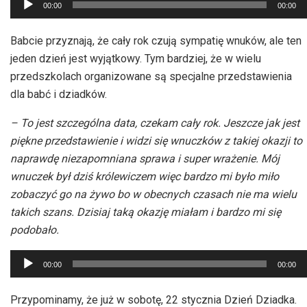
00:00
00:00
plików
dźwiękowych
Babcie przyznają, że cały rok czują sympatię wnuków, ale ten
jeden dzień jest wyjątkowy. Tym bardziej, że w wielu
przedszkolach organizowane są specjalne przedstawienia
dla babć i dziadków.
– To jest szczególna data, czekam cały rok. Jeszcze jak jest
piękne przedstawienie i widzi się wnuczków z takiej okazji to
naprawdę niezapomniana sprawa i super wrażenie. Mój
wnuczek był dziś królewiczem więc bardzo mi było miło
zobaczyć go na żywo bo w obecnych czasach nie ma wielu
takich szans. Dzisiaj taką okazję miałam i bardzo mi się
podobało.
Odtwarzacz
00:00
00:00
plików
dźwiękowych
Przypominamy, że już w sobotę, 22 stycznia Dzień Dziadka.