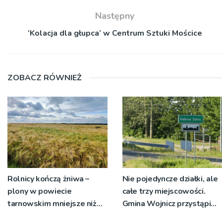
Następny
’Kolacja dla głupca’ w Centrum Sztuki Mościce
ZOBACZ RÓWNIEŻ
Rolnicy kończą żniwa –
Nie pojedyncze działki, ale
plony w powiecie
całe trzy miejscowości.
tarnowskim mniejsze niż
Gmina Wojnicz przystąpi
rok temu
do zmian w dokumentach