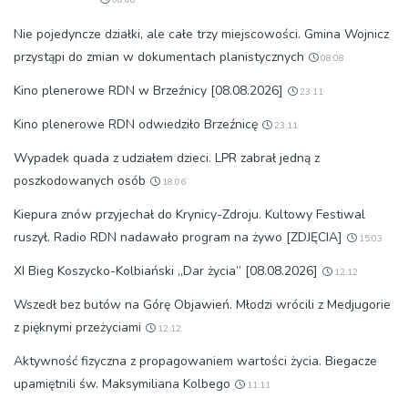
Nie pojedyncze działki, ale całe trzy miejscowości. Gmina Wojnicz
przystąpi do zmian w dokumentach planistycznych
08:08
Kino plenerowe RDN w Brzeźnicy [08.08.2026]
23:11
Kino plenerowe RDN odwiedziło Brzeźnicę
23:11
Wypadek quada z udziałem dzieci. LPR zabrał jedną z
poszkodowanych osób
18:06
Kiepura znów przyjechał do Krynicy-Zdroju. Kultowy Festiwal
ruszył. Radio RDN nadawało program na żywo [ZDJĘCIA]
15:03
XI Bieg Koszycko-Kolbiański „Dar życia” [08.08.2026]
12:12
Wszedł bez butów na Górę Objawień. Młodzi wrócili z Medjugorie
z pięknymi przeżyciami
12:12
Aktywność fizyczna z propagowaniem wartości życia. Biegacze
upamiętnili św. Maksymiliana Kolbego
11:11