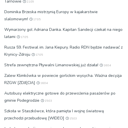
Tarnowie
21:09
Dominika Brzeska mistrzynią Europy w kajakarstwie
slalomowym!
17:05
Wymarzony gol Adriana Danka. Kapitan Sandecji czekał na niego
latami
17:05
Rusza 59. Festiwal im. Jana Kiepury. Radio RDN będzie nadawać z
Krynicy-Zdroju
17:05
Strefa zewnętrzna Pływalni Limanowskiej już działa!
16:04
Zalew Klimkówka w powiecie gorlickim wysycha. Ważna decyzja
RZGW [ZDJĘCIA]
16:04
Autobusy elektryczne gotowe do przewożenia pasażerów po
gminie Podegrodzie
15:03
Szkoła w Staszkówce, która pamięta I wojnę światową
przechodzi przebudowę [WIDEO]
15:03