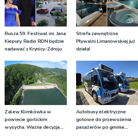
Rusza 59. Festiwal im. Jana
Strefa zewnętrzna
Kiepury. Radio RDN będzie
Pływalni Limanowskiej już
nadawać z Krynicy-Zdroju
działa!
Zalew Klimkówka w
Autobusy elektryczne
powiecie gorlickim
gotowe do przewożenia
wysycha. Ważna decyzja
pasażerów po gminie
RZGW [ZDJĘCIA]
Podegrodzie