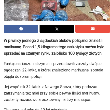
W piwnicy jednego z sądeckich bloków policjanci znaleźli
marihuanę. Ponad 1,5 kilograma tego narkotyku można było
sprzedać na czarnym rynku za blisko 100 tysięcy złotych.
Funkcjonariusze zatrzymali i przedstawili zarzuty dwójce
sądeczan. 22-latka, u której znaleziono marihuanę, została
objęta dozorem policji.
Jej wspólnik 32-latek z Nowego Sącza, który podczas
zatrzymania też miał przy sobie pewne ilości marihuany,
został tymczasowo aresztowany na trzy miesiące.
Obu grozi od roku do 10 lat więzienia.