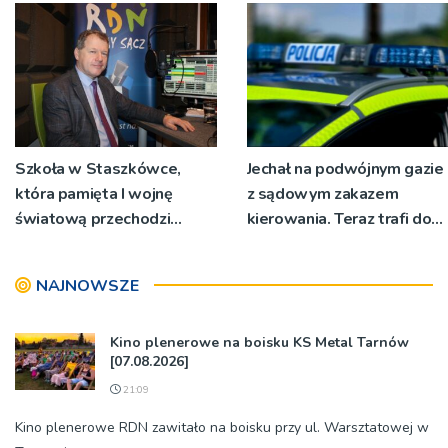
Szkoła w Staszkówce,
Jechał na podwójnym gazie
która pamięta I wojnę
z sądowym zakazem
światową przechodzi
kierowania. Teraz trafi do
przebudowę [WIDEO]
więzienia
NAJNOWSZE
Kino plenerowe na boisku KS Metal Tarnów
[07.08.2026]
21:09
Kino plenerowe RDN zawitało na boisku przy ul. Warsztatowej w