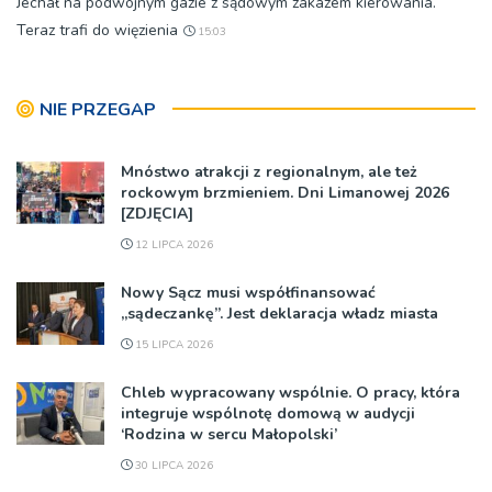
Jechał na podwójnym gazie z sądowym zakazem kierowania.
Teraz trafi do więzienia
15:03
NIE PRZEGAP
Mnóstwo atrakcji z regionalnym, ale też
rockowym brzmieniem. Dni Limanowej 2026
[ZDJĘCIA]
12 LIPCA 2026
Nowy Sącz musi współfinansować
„sądeczankę”. Jest deklaracja władz miasta
15 LIPCA 2026
Chleb wypracowany wspólnie. O pracy, która
integruje wspólnotę domową w audycji
‘Rodzina w sercu Małopolski’
30 LIPCA 2026