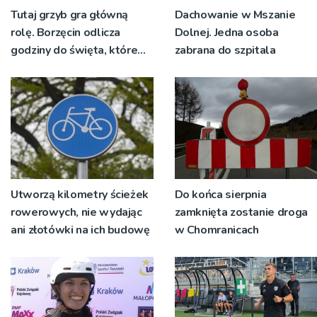
Tutaj grzyb gra główną
Dachowanie w Mszanie
rolę. Borzęcin odlicza
Dolnej. Jedna osoba
godziny do święta, które
zabrana do szpitala
wyrosło na tradycji
pokoleń
Utworzą kilometry ścieżek
Do końca sierpnia
rowerowych, nie wydając
zamknięta zostanie droga
ani złotówki na ich budowę
w Chomranicach