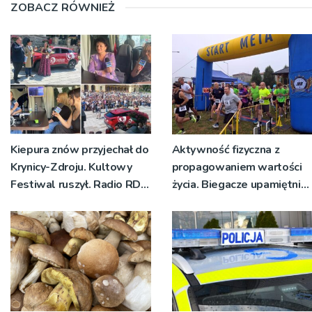
ZOBACZ RÓWNIEŻ
Kiepura znów przyjechał do
Aktywność fizyczna z
Krynicy-Zdroju. Kultowy
propagowaniem wartości
Festiwal ruszył. Radio RDN
życia. Biegacze upamiętnili
nadawało program na
św. Maksymiliana Kolbego
żywo [ZDJĘCIA]