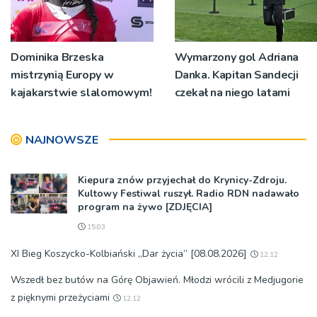
Dominika Brzeska
Wymarzony gol Adriana
mistrzynią Europy w
Danka. Kapitan Sandecji
kajakarstwie slalomowym!
czekał na niego latami
NAJNOWSZE
Kiepura znów przyjechał do Krynicy-Zdroju.
Kultowy Festiwal ruszył. Radio RDN nadawało
program na żywo [ZDJĘCIA]
15:03
XI Bieg Koszycko-Kolbiański „Dar życia” [08.08.2026]
12:12
Wszedł bez butów na Górę Objawień. Młodzi wrócili z Medjugorie
z pięknymi przeżyciami
12:12