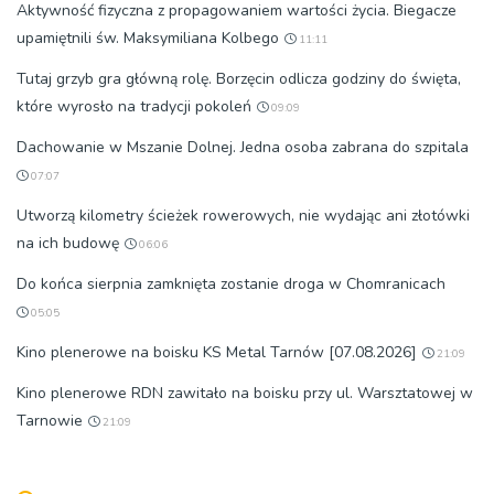
Aktywność fizyczna z propagowaniem wartości życia. Biegacze
upamiętnili św. Maksymiliana Kolbego
11:11
Tutaj grzyb gra główną rolę. Borzęcin odlicza godziny do święta,
które wyrosło na tradycji pokoleń
09:09
Dachowanie w Mszanie Dolnej. Jedna osoba zabrana do szpitala
07:07
Utworzą kilometry ścieżek rowerowych, nie wydając ani złotówki
na ich budowę
06:06
Do końca sierpnia zamknięta zostanie droga w Chomranicach
05:05
Kino plenerowe na boisku KS Metal Tarnów [07.08.2026]
21:09
Kino plenerowe RDN zawitało na boisku przy ul. Warsztatowej w
Tarnowie
21:09