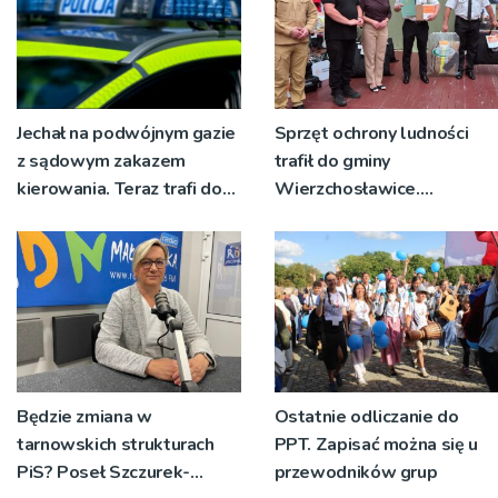
Jechał na podwójnym gazie
Sprzęt ochrony ludności
z sądowym zakazem
trafił do gminy
kierowania. Teraz trafi do
Wierzchosławice.
więzienia
Wyposażenie odebrali
strażacy i przedstawiciele
wodociągów
Będzie zmiana w
Ostatnie odliczanie do
tarnowskich strukturach
PPT. Zapisać można się u
PiS? Poseł Szczurek-
przewodników grup