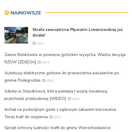
Żelazko: 'Ja skupiam się na
pracy parlamentarzysty’
NAJNOWSZE
Strefa zewnętrzna Pływalni Limanowskiej już
działa!
16:04
Zalew Klimkówka w powiecie gorlickim wysycha. Ważna decyzja
RZGW [ZDJĘCIA]
16:04
Autobusy elektryczne gotowe do przewożenia pasażerów po
gminie Podegrodzie
15:03
Szkoła w Staszkówce, która pamięta I wojnę światową
przechodzi przebudowę [WIDEO]
15:03
Jechał na podwójnym gazie z sądowym zakazem kierowania.
Teraz trafi do więzienia
15:03
Sprzęt ochrony ludności trafił do gminy Wierzchosławice.