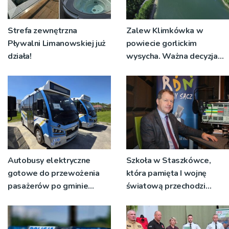
Strefa zewnętrzna
Zalew Klimkówka w
Pływalni Limanowskiej już
powiecie gorlickim
działa!
wysycha. Ważna decyzja
RZGW [ZDJĘCIA]
Autobusy elektryczne
Szkoła w Staszkówce,
gotowe do przewożenia
która pamięta I wojnę
pasażerów po gminie
światową przechodzi
Podegrodzie
przebudowę [WIDEO]