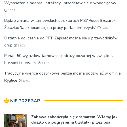
Wyposażenie odebrali strażacy i przedstawiciele wodociągów
15:03
Będzie zmiana w tarnowskich strukturach PiS? Poseł Szczurek-
Żelazko: 'Ja skupiam się na pracy parlamentarzysty’
14:02
Ostatnie odliczanie do PPT. Zapisać można się u przewodników
grup
14:02
Ponad 50 wyjazdów tarnowskiej straży pożarnej w związku z
burzami i ulewami
14:02
Tradycyjne wieńce dożynkowe będzie można podziwiać w gminie
Ryglice
13:01
NIE PRZEGAP
Zabawa zakończyła się dramatem. Wiemy jak
doszło do pogryzienia trzylatki przez psa