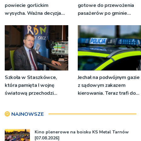
powiecie gorlickim
gotowe do przewożenia
wysycha. Ważna decyzja
pasażerów po gminie
RZGW [ZDJĘCIA]
Podegrodzie
Szkoła w Staszkówce,
Jechał na podwójnym gazie
która pamięta I wojnę
z sądowym zakazem
światową przechodzi
kierowania. Teraz trafi do
przebudowę [WIDEO]
więzienia
NAJNOWSZE
Kino plenerowe na boisku KS Metal Tarnów
[07.08.2026]