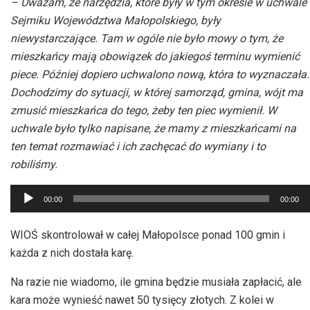
– Uważam, że narzędzia, które były w tym okresie w uchwale
Sejmiku Województwa Małopolskiego, były
niewystarczające. Tam w ogóle nie było mowy o tym, że
mieszkańcy mają obowiązek do jakiegoś terminu wymienić
piece. Później dopiero uchwalono nową, która to wyznaczała.
Dochodzimy do sytuacji, w której samorząd, gmina, wójt ma
zmusić mieszkańca do tego, żeby ten piec wymienił. W
uchwale było tylko napisane, że mamy z mieszkańcami na
ten temat rozmawiać i ich zachęcać do wymiany i to
robiliśmy.
Odtwarzacz
00:00
00:00
plików
dźwiękowych
WIOŚ skontrolował w całej Małopolsce ponad 100 gmin i
każda z nich dostała karę.
Na razie nie wiadomo, ile gmina będzie musiała zapłacić, ale
kara może wynieść nawet 50 tysięcy złotych. Z kolei w