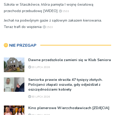
Szkoła w Staszkówce, która pamięta I wojnę światową
przechodzi przebudowę [WIDEO]
15:03
Jechał na podwójnym gazie z sądowym zakazem kierowania.
Teraz trafi do więzienia
15:03
NIE PRZEGAP
Dawne przedszkole zamieni się w Klub Seniora
20 LIPCA 2026
Seniorka prawie straciła 47 tysięcy złotych.
Policjanci złapali oszusta, gdy odjeżdżał z
oszczędnościami kobiety
30 LIPCA 2026
Kino plenerowe Wierzchosławicach [ZDJĘCIA]