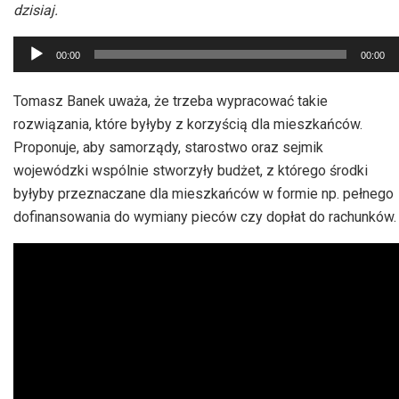
dzisiaj.
Odtwarzacz
00:00
00:00
plików
dźwiękowych
Tomasz Banek uważa, że trzeba wypracować takie
rozwiązania, które byłyby z korzyścią dla mieszkańców.
Proponuje, aby samorządy, starostwo oraz sejmik
wojewódzki wspólnie stworzyły budżet, z którego środki
byłyby przeznaczane dla mieszkańców w formie np. pełnego
dofinansowania do wymiany pieców czy dopłat do rachunków.