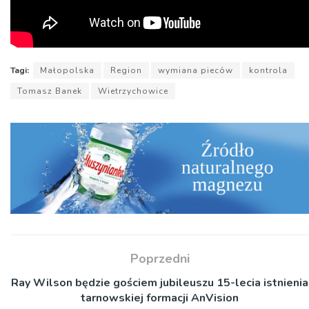
Tagi:
Małopolska
Region
wymiana pieców
kontrola
Tomasz Banek
Wietrzychowice
Poprzedni
Ray Wilson będzie gościem jubileuszu 15-lecia istnienia
tarnowskiej formacji AnVision