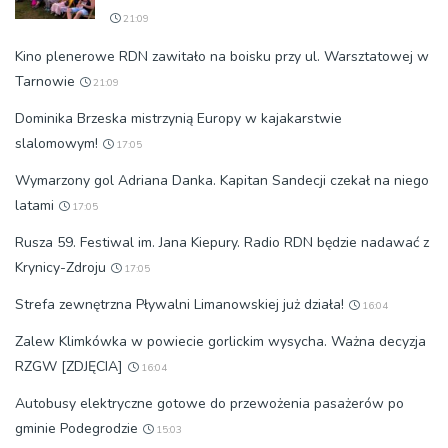
21:09
Kino plenerowe RDN zawitało na boisku przy ul. Warsztatowej w
Tarnowie
21:09
Dominika Brzeska mistrzynią Europy w kajakarstwie
slalomowym!
17:05
Wymarzony gol Adriana Danka. Kapitan Sandecji czekał na niego
latami
17:05
Rusza 59. Festiwal im. Jana Kiepury. Radio RDN będzie nadawać z
Krynicy-Zdroju
17:05
Strefa zewnętrzna Pływalni Limanowskiej już działa!
16:04
Zalew Klimkówka w powiecie gorlickim wysycha. Ważna decyzja
RZGW [ZDJĘCIA]
16:04
Autobusy elektryczne gotowe do przewożenia pasażerów po
gminie Podegrodzie
15:03