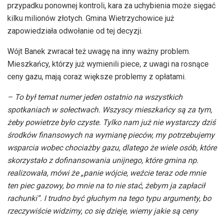
przypadku ponownej kontroli, kara za uchybienia może sięgać
kilku milionów złotych. Gmina Wietrzychowice już
zapowiedziała odwołanie od tej decyzji.
Wójt Banek zwracał też uwagę na inny ważny problem.
Mieszkańcy, którzy już wymienili piece, z uwagi na rosnące
ceny gazu, mają coraz większe problemy z opłatami.
– To był temat numer jeden ostatnio na wszystkich
spotkaniach w sołectwach. Wszyscy mieszkańcy są za tym,
żeby powietrze było czyste. Tylko nam już nie wystarczy dziś
środków finansowych na wymianę pieców, my potrzebujemy
wsparcia wobec chociażby gazu, dlatego że wiele osób, które
skorzystało z dofinansowania unijnego, które gmina np.
realizowała, mówi że „panie wójcie, weźcie teraz ode mnie
ten piec gazowy, bo mnie na to nie stać, żebym ja zapłacił
rachunki”. I trudno być głuchym na tego typu argumenty, bo
rzeczywiście widzimy, co się dzieje, wiemy jakie są ceny