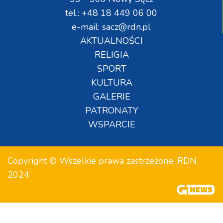
tel.: +48 18 449 06 00
e-mail: sacz@rdn.pl
AKTUALNOŚCI
RELIGIA
SPORT
KULTURA
GALERIE
PATRONATY
WSPARCIE
Copyright © Wszelkie prawa zastrzeżone. RDN.
2024.