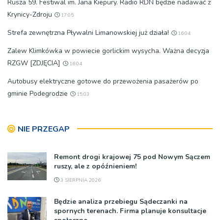
Rusza 59. Festiwal im. Jana Kiepury. Radio RDN będzie nadawać z
Krynicy-Zdroju
17:05
Strefa zewnętrzna Pływalni Limanowskiej już działa!
16:04
Zalew Klimkówka w powiecie gorlickim wysycha. Ważna decyzja
RZGW [ZDJĘCIA]
16:04
Autobusy elektryczne gotowe do przewożenia pasażerów po
gminie Podegrodzie
15:03
NIE PRZEGAP
Remont drogi krajowej 75 pod Nowym Sączem
ruszy, ale z opóźnieniem!
3 SIERPNIA 2026
Będzie analiza przebiegu Sądeczanki na
spornych terenach. Firma planuje konsultacje