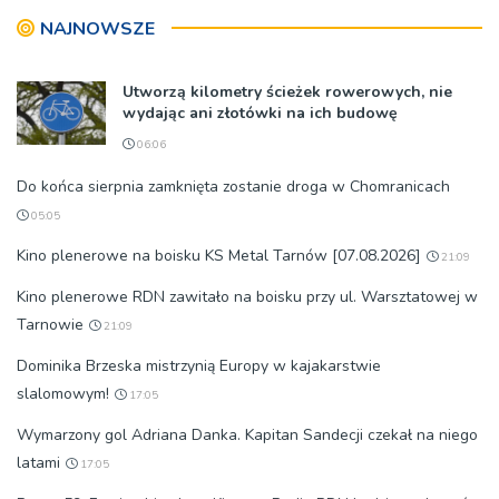
NAJNOWSZE
Utworzą kilometry ścieżek rowerowych, nie
wydając ani złotówki na ich budowę
06:06
Do końca sierpnia zamknięta zostanie droga w Chomranicach
05:05
Kino plenerowe na boisku KS Metal Tarnów [07.08.2026]
21:09
Kino plenerowe RDN zawitało na boisku przy ul. Warsztatowej w
Tarnowie
21:09
Dominika Brzeska mistrzynią Europy w kajakarstwie
slalomowym!
17:05
Wymarzony gol Adriana Danka. Kapitan Sandecji czekał na niego
latami
17:05