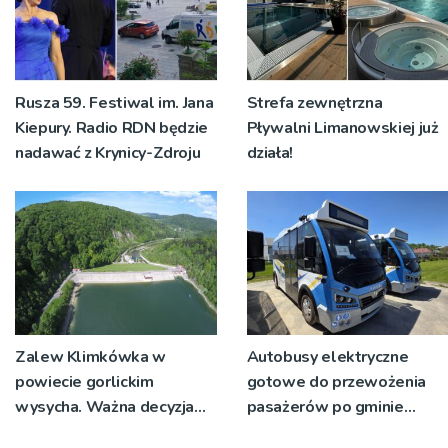
Rusza 59. Festiwal im. Jana
Strefa zewnętrzna
Kiepury. Radio RDN będzie
Pływalni Limanowskiej już
nadawać z Krynicy-Zdroju
działa!
Zalew Klimkówka w
Autobusy elektryczne
powiecie gorlickim
gotowe do przewożenia
wysycha. Ważna decyzja
pasażerów po gminie
RZGW [ZDJĘCIA]
Podegrodzie