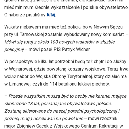
mieć minimum średnie wykształcenie i polskie obywatelstwo.
O naborze pisaliśmy
tutaj
.
Wakaty niebawem ma mieć też
policja,
bo w Nowym Sączu
przy ul. Tarnowskiej zostanie wybudowany nowy komisariat. –
Mówi się tutaj z około 100 nowych wakatów w służbie
policyjnej
– mówi
poseł PiS Patryk Wicher.
W perspektywie kilku lat potrzebni będą też chętni do służby
w
Wojnarowej
, gdzie powstaną koszary wojskowe. Teraz trwa
wciąż nabór do Wojska Obrony Terytorialnej, który działać ma
w Limanowej, czyli do 114 batalionu lekkiej piechoty.
–
Przede wszystkim muszą być to osoby nie karane, mające
skończone 18 lat, posiadające obywatelstwo polskie.
Zostaną skierowane do naszej poradni psychologicznej i
później mogą oczekiwać na powołanie
– mówi rzecznik
major Zbigniew Gacek z Wojskowego Centrum Rekrutacji w