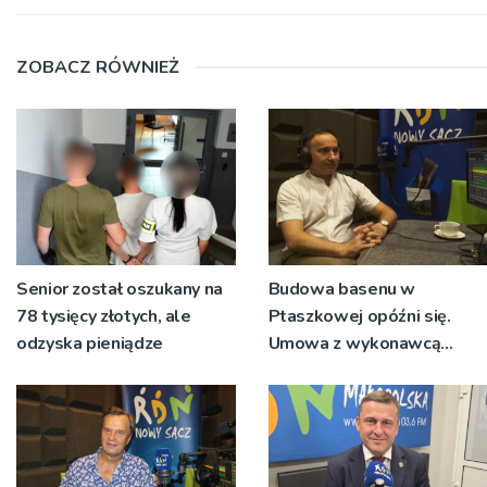
ZOBACZ RÓWNIEŻ
Senior został oszukany na
Budowa basenu w
78 tysięcy złotych, ale
Ptaszkowej opóźni się.
odzyska pieniądze
Umowa z wykonawcą
wyłonionym w przetargu
nie zostanie podpisana