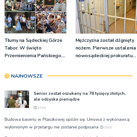
Tłumy na Sądeckiej Górze
Mężczyzna został dźgnięty
Tabor. W święto
nożem. Pierwsze ustalenia
Przemienienia Pańskiego
nowosądeckiej prokuratury
bp Jeż przypominał o
w tej sprawie
znaczeniu Sakramentów
NAJNOWSZE
[ZDJĘCIA]
Senior został oszukany na 78 tysięcy złotych,
ale odzyska pieniądze
17:05
Budowa basenu w Ptaszkowej opóźni się. Umowa z wykonawcą
wyłonionym w przetargu nie zostanie podpisana
15:03