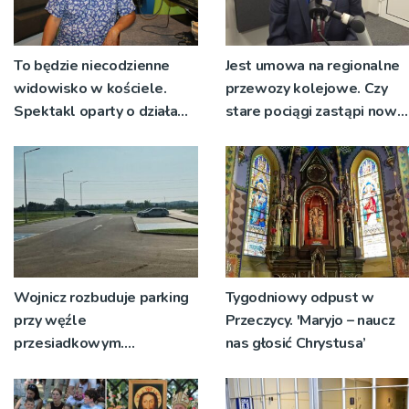
To będzie niecodzienne
Jest umowa na regionalne
widowisko w kościele.
przewozy kolejowe. Czy
Spektakl oparty o działa
stare pociągi zastąpi nowy
św. Teresy Wielkiej
tabor?
Wojnicz rozbuduje parking
Tygodniowy odpust w
przy węźle
Przeczycy. 'Maryjo – naucz
przesiadkowym.
nas głosić Chrystusa’
Powstanie ponad 60
miejsc