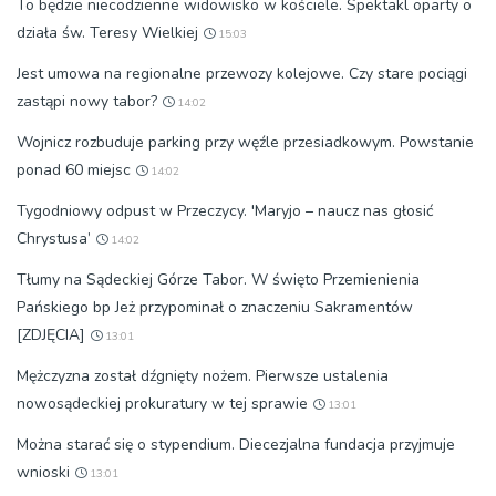
To będzie niecodzienne widowisko w kościele. Spektakl oparty o
działa św. Teresy Wielkiej
15:03
Jest umowa na regionalne przewozy kolejowe. Czy stare pociągi
zastąpi nowy tabor?
14:02
Wojnicz rozbuduje parking przy węźle przesiadkowym. Powstanie
ponad 60 miejsc
14:02
Tygodniowy odpust w Przeczycy. 'Maryjo – naucz nas głosić
Chrystusa’
14:02
Tłumy na Sądeckiej Górze Tabor. W święto Przemienienia
Pańskiego bp Jeż przypominał o znaczeniu Sakramentów
[ZDJĘCIA]
13:01
Mężczyzna został dźgnięty nożem. Pierwsze ustalenia
nowosądeckiej prokuratury w tej sprawie
13:01
Można starać się o stypendium. Diecezjalna fundacja przyjmuje
wnioski
13:01