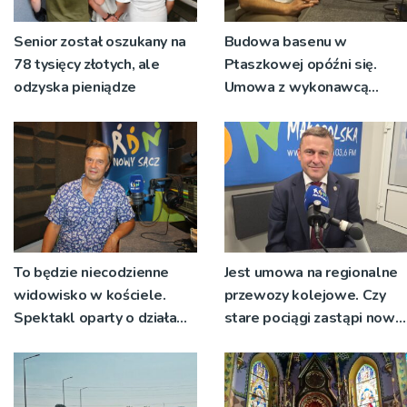
Senior został oszukany na
Budowa basenu w
78 tysięcy złotych, ale
Ptaszkowej opóźni się.
odzyska pieniądze
Umowa z wykonawcą
wyłonionym w przetargu
nie zostanie podpisana
To będzie niecodzienne
Jest umowa na regionalne
widowisko w kościele.
przewozy kolejowe. Czy
Spektakl oparty o działa
stare pociągi zastąpi nowy
św. Teresy Wielkiej
tabor?