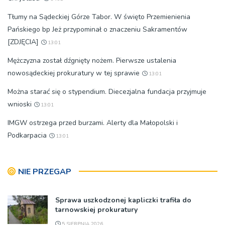
Tłumy na Sądeckiej Górze Tabor. W święto Przemienienia
Pańskiego bp Jeż przypominał o znaczeniu Sakramentów
[ZDJĘCIA]
13:01
Mężczyzna został dźgnięty nożem. Pierwsze ustalenia
nowosądeckiej prokuratury w tej sprawie
13:01
Można starać się o stypendium. Diecezjalna fundacja przyjmuje
wnioski
13:01
IMGW ostrzega przed burzami. Alerty dla Małopolski i
Podkarpacia
13:01
NIE PRZEGAP
Sprawa uszkodzonej kapliczki trafiła do
tarnowskiej prokuratury
5 SIERPNIA 2026