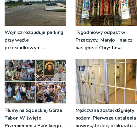
Wojnicz rozbuduje parking
Tygodniowy odpust w
przy węźle
Przeczycy. 'Maryjo – naucz
przesiadkowym.
nas głosić Chrystusa’
Powstanie ponad 60
miejsc
Tłumy na Sądeckiej Górze
Mężczyzna został dźgnięty
Tabor. W święto
nożem. Pierwsze ustalenia
Przemienienia Pańskiego
nowosądeckiej prokuratury
bp Jeż przypominał o
w tej sprawie