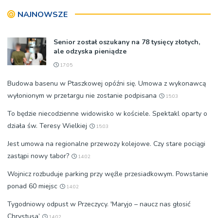
znaczeniu Sakramentów
NAJNOWSZE
[ZDJĘCIA]
Senior został oszukany na 78 tysięcy złotych,
ale odzyska pieniądze
17:05
Budowa basenu w Ptaszkowej opóźni się. Umowa z wykonawcą
wyłonionym w przetargu nie zostanie podpisana
15:03
To będzie niecodzienne widowisko w kościele. Spektakl oparty o
działa św. Teresy Wielkiej
15:03
Jest umowa na regionalne przewozy kolejowe. Czy stare pociągi
zastąpi nowy tabor?
14:02
Wojnicz rozbuduje parking przy węźle przesiadkowym. Powstanie
ponad 60 miejsc
14:02
Tygodniowy odpust w Przeczycy. 'Maryjo – naucz nas głosić
Chrystusa’
14:02