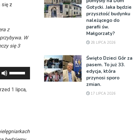
pomysły na Dom
 się z
Gotycki. Jaka będzie
przyszłość budynku
należącego do
parafii św.
era z
Małgorzaty?
y przybywa. W
28 LIPCA 2026
czy się 3
Święto Dzieci Gór za
pasem. To już 33.
Używaj
edycja, która
przynosi sporo
strzałek
zmian.
do
ed 1 lipca,
17 LIPCA 2026
góry
oraz
do
dołu
aby
pielęgniarkach
zwiększyć
pca będziemy