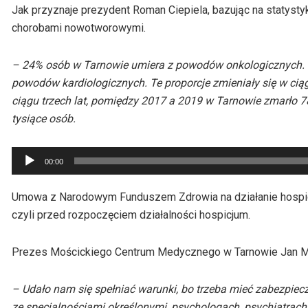
Jak przyznaje prezydent Roman Ciepiela, bazując na statysty
chorobami nowotworowymi.
– 24% osób w Tarnowie umiera z powodów onkologicznych. To
powodów kardiologicznych. Te proporcje zmieniały się w ciąg
ciągu trzech lat, pomiędzy 2017 a 2019 w Tarnowie zmarło 7
tysiące osób.
Odtwarzacz
00:00
plików
dźwiękowych
Umowa z Narodowym Funduszem Zdrowia na działanie hospic
czyli przed rozpoczęciem działalności hospicjum.
Prezes Mościckiego Centrum Medycznego w Tarnowie Jan Mus
– Udało nam się spełniać warunki, bo trzeba mieć zabezpiecz
ze specjalnościami określonymi, psychologach, psychiatrach, 