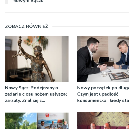
Nowym Sączu
ZOBACZ RÓWNIEŻ
Nowy Sącz: Podejrzany o
Nowy początek po długa
zadanie ciosu nożem usłyszał
Czym jest upadłość
zarzuty. Znał się z
konsumencka i kiedy sta
pokrzywdzonym
jedynym rozsądnym
wyjściem?