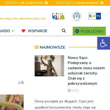
TARNÓW
+48 14 627 50 50
NOWY SĄCZ
+48 18 449 06 00
FM | 101,2 FM | 88,3 FM | 105,1 FM
RADIO
WSPARCIE
POSŁUCHAJ
Ot
NAJNOWSZE
Nowy Sącz:
Podejrzany o
zadanie ciosu nożem
usłyszał zarzuty.
Znał się z
A
pokrzywdzonym
A
12:12
Nowy początek po długach. Czym jest
upadłość konsumencka i kiedy staje się