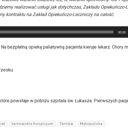
dziemy realizować usługi jak dotychczas, Zakładu Opiekuńczo-
my kontraktu na Zakład Opiekuńczo-Leczniczy na całość.
00:00
a bezpłatną opiekę paliatywną pacjenta kieruje lekarz. Chory 
rzesku.
 które powstaje w pobliżu szpitala św. Łukasza. Pierwszych pac
iał
tarnowskie hospicjum
Tarnów
Małopolska