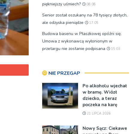
piękniejszy uśmiech?
08:08
Senior został oszukany na 78 tysięcy złotych,
ale odzyska pieniądze
17:05
Budowa basenu w Ptaszkowej opóźni się.
Umowa z wykonawcą wyłonionym w
przetargu nie zostanie podpisana
15:03
NIE PRZEGAP
Po alkoholu wjechał
w bramę. Wiózł
dziecko, a teraz
poczeka na karę
21 LIPCA 2026
Nowy Sącz: Ciekawe