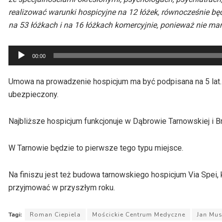
realizować warunki hospicyjne na 12 łóżek, równocześnie bę
na 53 łóżkach i na 16 łóżkach komercyjnie, ponieważ nie ma
Odtwarzacz
00:00
plików
dźwiękowych
Umowa na prowadzenie hospicjum ma być podpisana na 5 lat. N
ubezpieczony.
Najbliższe hospicjum funkcjonuje w Dąbrowie Tarnowskiej i B
W Tarnowie będzie to pierwsze tego typu miejsce.
Na finiszu jest też budowa tarnowskiego hospicjum Via Spei,
przyjmować w przyszłym roku.
Tagi:
Roman Ciepiela
Mościckie Centrum Medyczne
Jan Mus