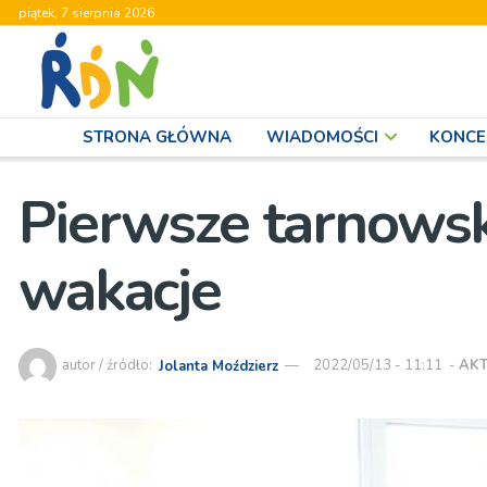
piątek, 7 sierpnia 2026
STRONA GŁÓWNA
WIADOMOŚCI
KONCE
Pierwsze tarnowsk
wakacje
autor / źródło:
Jolanta Moździerz
2022/05/13 - 11:11
-
AK