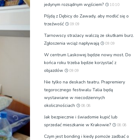
jedynym rozsądnym wyjściem?
10:10
Pójdą z Dębicy do Zawady, aby modlić się o
trzeźwość
09:09
Tarnowscy strażacy walczą ze skutkami burz.
Zgłoszenia wciąż napływają
09:09
W centrum Laskowej będzie nowy most. Do
końca roku trzeba będzie korzystać z
objazdów
09:09
Nie tylko na deskach teatru. Prapremiery
tegorocznego festiwalu Talia będą
wystawiane w niecodziennych
okolicznościach
08:08
Jak bezpiecznie i świadomie kupić lub
sprzedać mieszkanie w Krakowie?
08:08
Czym jest bonding i kiedy pomoże zadbać o