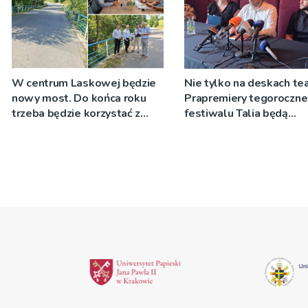
W centrum Laskowej będzie
Nie tylko na deskach tea
nowy most. Do końca roku
Prapremiery tegoroczn
trzeba będzie korzystać z
festiwalu Talia będą
objazdów
wystawiane w
niecodziennych
okolicznościach