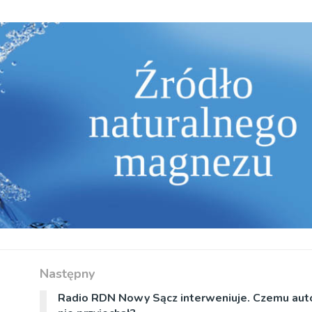
Następny
Radio RDN Nowy Sącz interweniuje. Czemu au