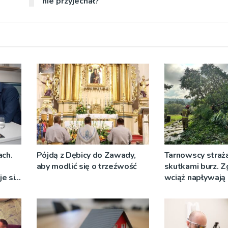
nie przyjechał?
ch.
Pójdą z Dębicy do Zawady,
Tarnowscy straż
aby modlić się o trzeźwość
skutkami burz. Z
je się
wciąż napływają