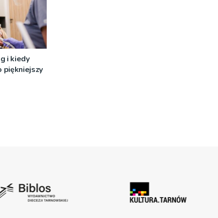
g i kiedy
 piękniejszy