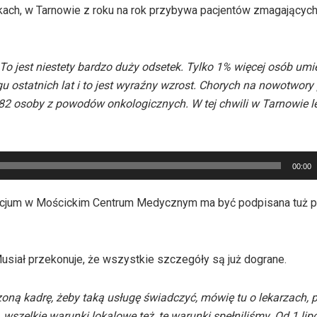
kach, w Tarnowie z roku na rok przybywa pacjentów zmagających
 jest niestety bardzo duży odsetek. Tylko 1% więcej osób umi
u ostatnich lat i to jest wyraźny wzrost. Chorych na nowotwor
82 osoby z powodów onkologicznych. W tej chwili w Tarnowie le
00:00
jum w Mościckim Centrum Medycznym ma być podpisana tuż prz
iał przekonuje, że wszystkie szczegóły są już dograne.
oną kadrę, żeby taką usługę świadczyć, mówię tu o lekarzach, 
wszelkie warunki lokalowe też, te warunki spełniliśmy. Od 1 li