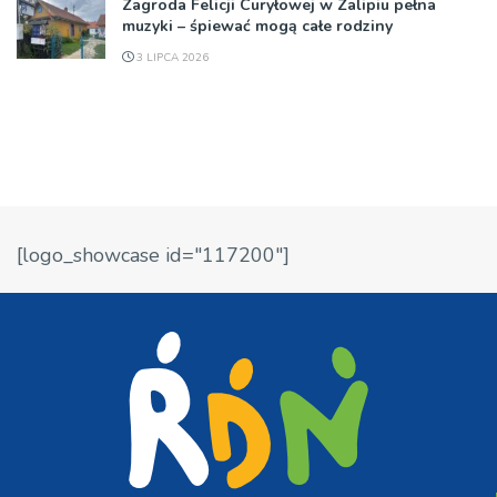
Zagroda Felicji Curyłowej w Zalipiu pełna
muzyki – śpiewać mogą całe rodziny
3 LIPCA 2026
[logo_showcase id="117200"]