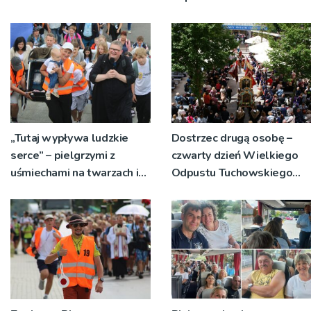
Skarb’ zagra na Lipowym
Wzgórzu
„Tutaj wypływa ludzkie
Dostrzec drugą osobę –
serce” – pielgrzymi z
czwarty dzień Wielkiego
uśmiechami na twarzach i
Odpustu Tuchowskiego
łzami w oczach dotarli do
2026
Tuchowa