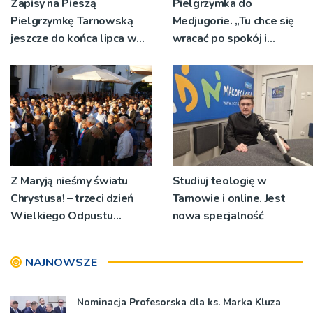
Zapisy na Pieszą
Pielgrzymka do
Pielgrzymkę Tarnowską
Medjugorie. „Tu chce się
jeszcze do końca lipca w
wracać po spokój i
parafiach
delikatną obecność Maryi”
Z Maryją nieśmy światu
Studiuj teologię w
Chrystusa! – trzeci dzień
Tarnowie i online. Jest
Wielkiego Odpustu
nowa specjalność
Tuchowskiego 2026
NAJNOWSZE
Nominacja Profesorska dla ks. Marka Kluza