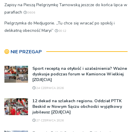
Zapisy na Pieszą Pielgrzymkę Tarnowską jeszcze do końca lipca w
parafiach
06:06
Pielgrzymka do Medjugorie. „Tu chce się wracać po spokój i
delikatną obecność Maryi”
00:12
NIE PRZEGAP
Sport receptą na otyłość i uzależnienia? Ważne
dyskusje podczas forum w Kamionce Wielkiej
[ZDJĘCIA]
24 CZERWCA 2026
12 dekad na szlakach regionu. Oddział PTTK
Beskid w Nowym Sączu obchodzi wyjątkowy
jubileusz [ZDJĘCIA]
27 CZERWCA 2026