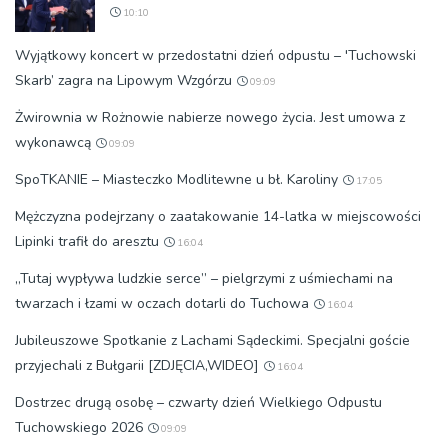
10:10
Wyjątkowy koncert w przedostatni dzień odpustu – 'Tuchowski
Skarb’ zagra na Lipowym Wzgórzu
09:09
Żwirownia w Rożnowie nabierze nowego życia. Jest umowa z
wykonawcą
09:09
SpoTKANIE – Miasteczko Modlitewne u bł. Karoliny
17:05
Mężczyzna podejrzany o zaatakowanie 14-latka w miejscowości
Lipinki trafił do aresztu
16:04
„Tutaj wypływa ludzkie serce” – pielgrzymi z uśmiechami na
twarzach i łzami w oczach dotarli do Tuchowa
16:04
Jubileuszowe Spotkanie z Lachami Sądeckimi. Specjalni goście
przyjechali z Bułgarii [ZDJĘCIA,WIDEO]
16:04
Dostrzec drugą osobę – czwarty dzień Wielkiego Odpustu
Tuchowskiego 2026
09:09