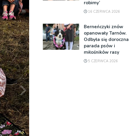
robimy’
16 CZERWCA 2026
Berneńczyki znów
opanowały Tarnów.
Odbyła się doroczna
parada psów i
miłośników rasy
5 CZERWCA 2026