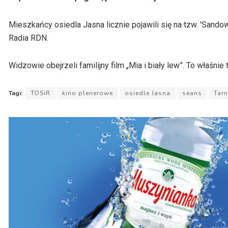
Mieszkańcy osiedla Jasna licznie pojawili się na tzw. 'Sando
Radia RDN.
Widzowie obejrzeli familijny film „Mia i biały lew”. To właśn
Tagi:
TOSiR
kino plenerowe
osiedle Jasna
seans
Tar