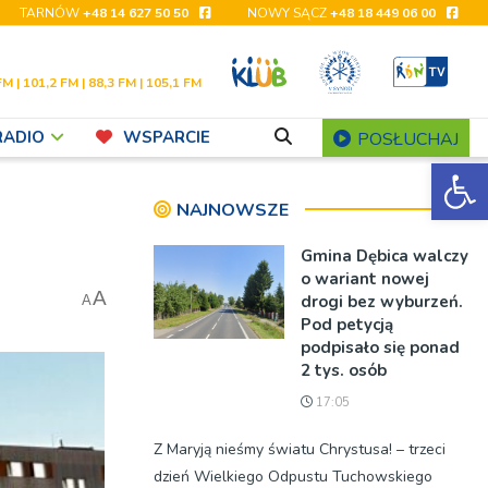
TARNÓW
+48 14 627 50 50
NOWY SĄCZ
+48 18 449 06 00
FM | 101,2 FM | 88,3 FM | 105,1 FM
RADIO
WSPARCIE
POSŁUCHAJ
Ot
NAJNOWSZE
Gmina Dębica walczy
o wariant nowej
A
drogi bez wyburzeń.
A
Pod petycją
podpisało się ponad
2 tys. osób
17:05
Z Maryją nieśmy światu Chrystusa! – trzeci
dzień Wielkiego Odpustu Tuchowskiego