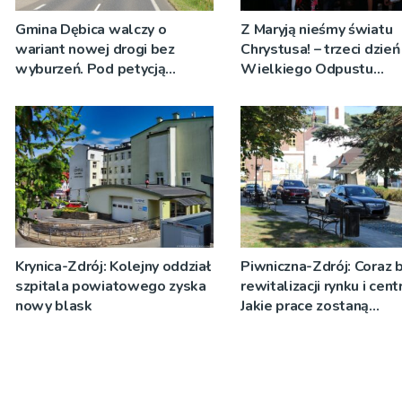
Gmina Dębica walczy o
Z Maryją nieśmy światu
wariant nowej drogi bez
Chrystusa! – trzeci dzień
wyburzeń. Pod petycją
Wielkiego Odpustu
podpisało się ponad 2 tys.
Tuchowskiego 2026
osób
Krynica-Zdrój: Kolejny oddział
Piwniczna-Zdrój: Coraz b
szpitala powiatowego zyska
rewitalizacji rynku i cent
nowy blask
Jakie prace zostaną
wykonane?