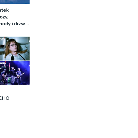
atek
ozy,
ody i drzwi
OCHO