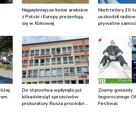
Najpiękniejsze konie arabskie
Nietrzeźwy 20-l
z Polski i Europy prezentują
uszkodził radiow
się w Klikowej
prywatne samoch
komisariatu
liżej
Do starostwa wpłynęło już
Znamy gwiazdy
rum.
kilkadziesiąt sprzeciwów
tegorocznego 
prokuratury. Rusza procedura
Festiwal
cofania praw jazdy