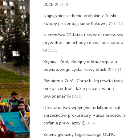
2026
13:01
Najpiękniejsze konie arabskie z Polski i
Europy prezentują się w Klikowej
12:12
Nietrzeźwy 20-latek uszkodził radiowozy,
prywatne samochody i drzwi komisariatu
11:11
Krynica-Zdrój: Kolejny oddział szpitala
powiatowego zyska nowy blask
11:11
Piwniczna-Zdrój: Coraz bliżej rewitalizacji
rynku i centrum. Jakie prace zostaną
wykonane?
10:10
Do starostwa wpłynęło już kilkadziesiąt
sprzeciwów prokuratury. Rusza procedura
cofania praw jazdy
08:08
Znamy gwiazdy tegorocznego OCHO