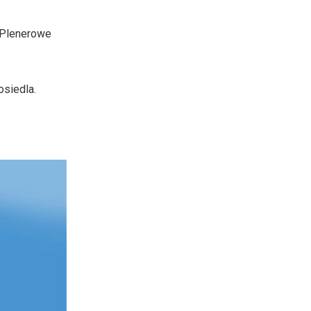
o Plenerowe
osiedla.