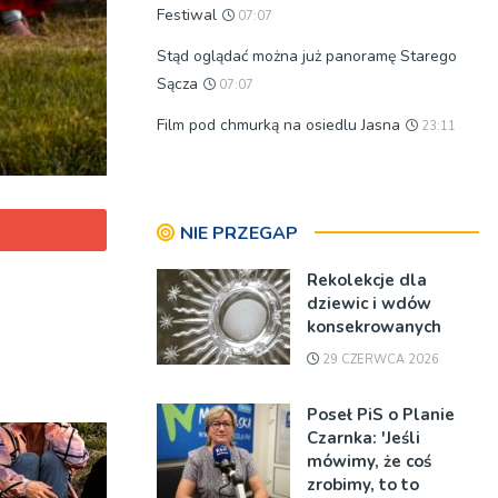
Festiwal
07:07
Stąd oglądać można już panoramę Starego
Sącza
07:07
Film pod chmurką na osiedlu Jasna
23:11
NIE PRZEGAP
Rekolekcje dla
dziewic i wdów
konsekrowanych
29 CZERWCA 2026
Poseł PiS o Planie
Czarnka: 'Jeśli
mówimy, że coś
zrobimy, to to