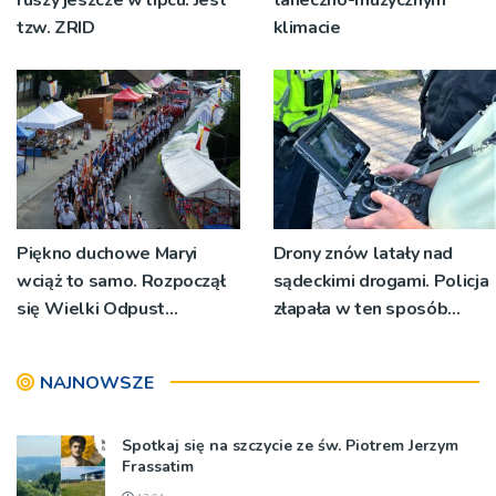
tzw. ZRID
klimacie
Piękno duchowe Maryi
Drony znów latały nad
wciąż to samo. Rozpoczął
sądeckimi drogami. Policja
się Wielki Odpust
złapała w ten sposób
Tuchowski
ponad 40 kierowców,
którzy łamali przepisy
NAJNOWSZE
Spotkaj się na szczycie ze św. Piotrem Jerzym
Frassatim