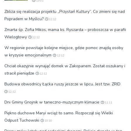
13:01
Zbliża się realizacja projektu „Przystań Kultury”. Co zmieni się nad
Popradem w Myślcu?
12:12
Zmarła śp. Zofia Mikos, mama ks. Ryszarda – proboszcza w parafii
Wielogłowy
12:12
W regionie powstaje kolejne miejsce, gdzie pomoc znajdą osoby
w kryzysie emocjonalnym
12:12
Chciał okazyjnie wynająć domek w Zakopanem. Został oszukany i
stracił pieniądze
12:12
Budowa obwodnicy Łącka ruszy jeszcze w lipcu. Jest tzw. ZRID
12:12
Dni Gminy Gnojnik w taneczno-muzycznym klimacie
11:11
Piękno duchowe Maryi wciąż to samo. Rozpoczął się Wielki
Odpust Tuchowski
10:10