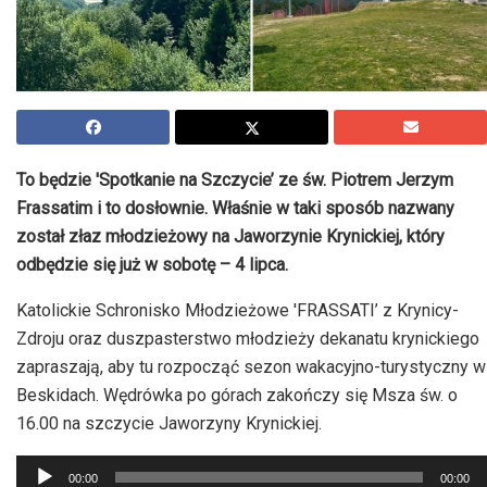
To będzie 'Spotkanie na Szczycie’ ze św. Piotrem Jerzym
Frassatim i to dosłownie. Właśnie w taki sposób nazwany
został złaz młodzieżowy na Jaworzynie Krynickiej, który
odbędzie się już w sobotę – 4 lipca.
Katolickie Schronisko Młodzieżowe 'FRASSATI’ z Krynicy-
Zdroju oraz duszpasterstwo młodzieży dekanatu krynickiego
zapraszają, aby tu rozpocząć sezon wakacyjno-turystyczny w
Beskidach. Wędrówka po górach zakończy się Msza św. o
16.00 na szczycie Jaworzyny Krynickiej.
Odtwarzacz
00:00
00:00