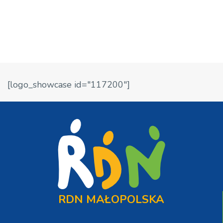
[logo_showcase id="117200"]
RDN MAŁOPOLSKA