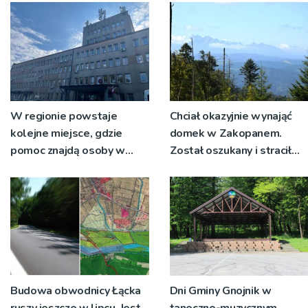
W regionie powstaje
Chciał okazyjnie wynająć
kolejne miejsce, gdzie
domek w Zakopanem.
pomoc znajdą osoby w
Został oszukany i stracił
kryzysie emocjonalnym
pieniądze
Budowa obwodnicy Łącka
Dni Gminy Gnojnik w
ruszy jeszcze w lipcu. Jest
taneczno-muzycznym