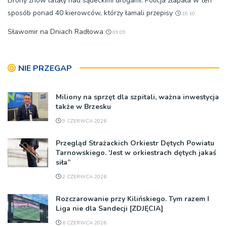
Drony znów latały nad sądeckimi drogami. Policja złapała w ten
sposób ponad 40 kierowców, którzy łamali przepisy
10:10
Sławomir na Dniach Radłowa
09:09
NIE PRZEGAP
Miliony na sprzęt dla szpitali, ważna inwestycja
także w Brzesku
9 CZERWCA 2026
Przegląd Strażackich Orkiestr Dętych Powiatu
Tarnowskiego. 'Jest w orkiestrach dętych jakaś
siła”
2 CZERWCA 2026
Rozczarowanie przy Kilińskiego. Tym razem I
Liga nie dla Sandecji [ZDJĘCIA]
6 CZERWCA 2026