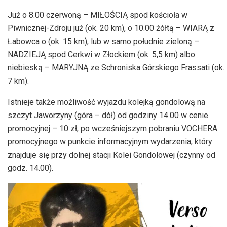
Już o 8.00
czerwoną – MIŁOŚCIĄ
spod kościoła w
Piwnicznej-Zdroju już (ok. 20 km), o 10.00
żółtą – WIARĄ
z
Łabowca
o (ok. 15 km), lub w samo południe
zieloną –
NADZIEJĄ
spod Cerkwi w
Złockiem
(ok. 5,5 km) albo
niebieską – MARYJNĄ
ze Schroniska Górskiego Frassati (ok.
7 km).
Istnieje także możliwość wyjazdu kolejką gondolową na
szczyt Jaworzyny (
góra – dół
) od godziny 14.00 w cenie
promocyjnej – 10 zł, po wcześniejszym pobraniu
VOCHERA
promocyjnego w punkcie informacyjnym wydarzenia, który
znajduje się przy dolnej stacji Kolei Gondolowej (czynny od
godz. 14.00).