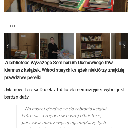
1
/
4
W bibliotece Wyższego Seminarium Duchownego trwa
kiermasz książek. Wśród starych książek niektórzy znajdują
prawdziwe perełki.
Jak mówi Teresa Dudek z biblioteki seminaryjnej, wybór jest
bardzo duży.
– Na naszej giełdzie są do zabrania książki,
które są są zbędne w naszej bibliotece,
ponieważ mamy więcej egzemplarzy tych