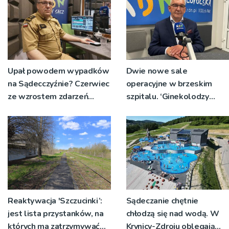
Upał powodem wypadków
Dwie nowe sale
na Sądecczyźnie? Czerwiec
operacyjne w brzeskim
ze wzrostem zdarzeń
szpitalu. ‘Ginekolodzy
drogowych [WIDEO]
będą je mieli na
wyłączność’
Reaktywacja 'Szczucinki’:
Sądeczanie chętnie
jest lista przystanków, na
chłodzą się nad wodą. W
których ma zatrzymywać
Krynicy-Zdroju oblegają