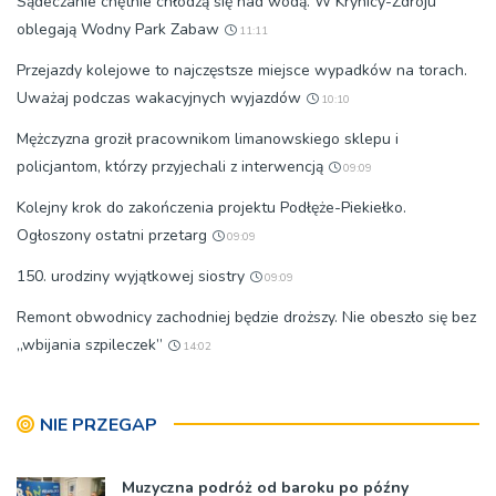
Sądeczanie chętnie chłodzą się nad wodą. W Krynicy-Zdroju
oblegają Wodny Park Zabaw
11:11
Przejazdy kolejowe to najczęstsze miejsce wypadków na torach.
Uważaj podczas wakacyjnych wyjazdów
10:10
Mężczyzna groził pracownikom limanowskiego sklepu i
policjantom, którzy przyjechali z interwencją
09:09
Kolejny krok do zakończenia projektu Podłęże-Piekiełko.
Ogłoszony ostatni przetarg
09:09
150. urodziny wyjątkowej siostry
09:09
Remont obwodnicy zachodniej będzie droższy. Nie obeszło się bez
„wbijania szpileczek”
14:02
NIE PRZEGAP
Muzyczna podróż od baroku po późny