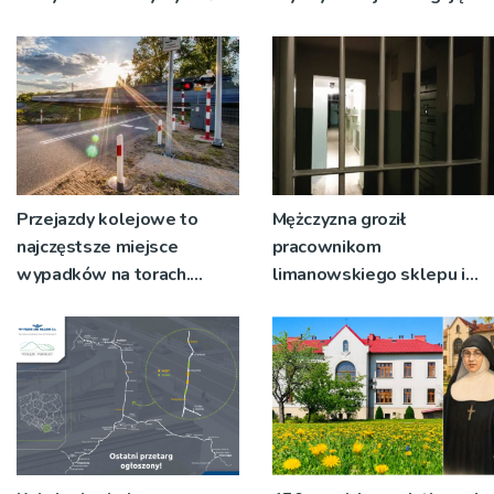
się pociąg
Wodny Park Zabaw
Przejazdy kolejowe to
Mężczyzna groził
najczęstsze miejsce
pracownikom
wypadków na torach.
limanowskiego sklepu i
Uważaj podczas
policjantom, którzy
wakacyjnych wyjazdów
przyjechali z interwencją