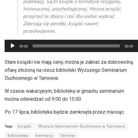
publikacji. Są to książki o tematyce religijnej,
historycznej, psychologicznej. Można przyjść,
przejrzeć te zbiory i coś dla siebie wybrać.
Zdarzają się perełki, książki nawet
przedwojenne.
Odtwarzacz
00:00
00:00
plików
dźwiękowych
Stare książki nie mają ceny, można je zabrać za dobrowolną
ofiarę złożoną na rzecz biblioteki Wyższego Seminarium
Duchownego w Tarnowie.
W czasie wakacyjnym, bibliotekę w gmachu seminarium
można odwiedzać od 9.00 do 15.00.
Po 17 lipca, biblioteka będzie zamknięta przez miesiąc.
Tagi:
książki
Wyższe Seminarium Duchowne w Tarnowie
biblioteka
kiermasz
Tarnów