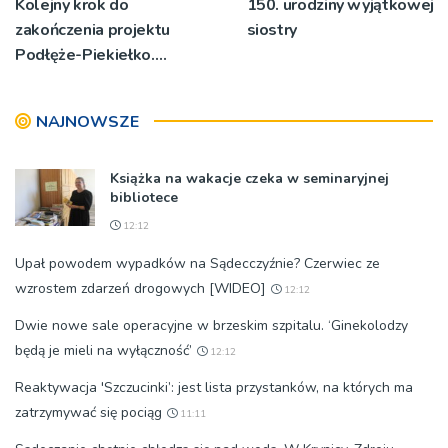
Kolejny krok do
150. urodziny wyjątkowej
zakończenia projektu
siostry
Podłęże-Piekiełko.
Ogłoszony ostatni
przetarg
NAJNOWSZE
Książka na wakacje czeka w seminaryjnej
bibliotece
12:12
Upał powodem wypadków na Sądecczyźnie? Czerwiec ze
wzrostem zdarzeń drogowych [WIDEO]
12:12
Dwie nowe sale operacyjne w brzeskim szpitalu. ‘Ginekolodzy
będą je mieli na wyłączność’
12:12
Reaktywacja 'Szczucinki’: jest lista przystanków, na których ma
zatrzymywać się pociąg
11:11