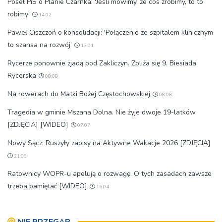
Poseł PiS o Planie Czarnka: 'Jeśli mówimy, że coś zrobimy, to to
robimy’
14:02
Paweł Ciszczoń o konsolidacji: 'Połączenie ze szpitalem klinicznym
to szansa na rozwój’
13:01
Rycerze ponownie zjadą pod Zakliczyn. Zbliża się 9. Biesiada
Rycerska
08:08
Na rowerach do Matki Bożej Częstochowskiej
08:08
Tragedia w gminie Mszana Dolna. Nie żyje dwoje 19-latków
[ZDJĘCIA] [WIDEO]
07:07
Nowy Sącz: Ruszyły zapisy na Aktywne Wakacje 2026 [ZDJĘCIA]
21:09
Ratownicy WOPR-u apelują o rozwagę. O tych zasadach zawsze
trzeba pamiętać [WIDEO]
16:04