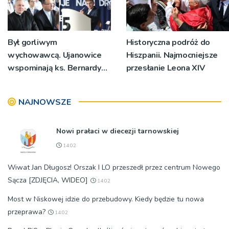
Był gorliwym
Historyczna podróż do
wychowawcą. Ujanowice
Hiszpanii. Najmocniejsze
wspominają ks. Bernardyna
przesłanie Leona XIV
Dziedziaka [ZDJĘCIA]
NAJNOWSZE
Nowi prałaci w diecezji tarnowskiej
14:02
Wiwat Jan Długosz! Orszak I LO przeszedł przez centrum Nowego
Sącza [ZDJĘCIA, WIDEO]
14:02
Most w Niskowej idzie do przebudowy. Kiedy będzie tu nowa
przeprawa?
14:02