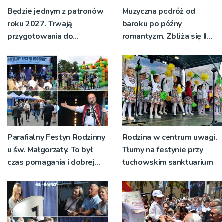
Będzie jednym z patronów
Muzyczna podróż od
roku 2027. Trwają
baroku po późny
przygotowania do
romantyzm. Zbliża się II
wydarzeń związanych z ks.
Międzynarodowy Festiwal
Franciszkiem Blachnickim
Muzyki Organowej w
Tarnowie
Parafialny Festyn Rodzinny
Rodzina w centrum uwagi.
u św. Małgorzaty. To był
Tłumy na festynie przy
czas pomagania i dobrej
tuchowskim sanktuarium
zabawy [ZDJĘCIA, WIDEO]