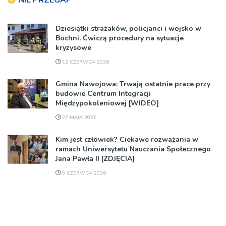
NIE PRZEGAP
Dziesiątki strażaków, policjanci i wojsko w
Bochni. Ćwiczą procedury na sytuacje
kryzysowe
12 CZERWCA 2026
Gmina Nawojowa: Trwają ostatnie prace przy
budowie Centrum Integracji
Międzypokoleniowej [WIDEO]
27 MAJA 2026
Kim jest człowiek? Ciekawe rozważania w
ramach Uniwersytetu Nauczania Społecznego
Jana Pawła II [ZDJĘCIA]
3 CZERWCA 2026