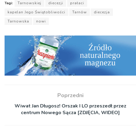
Tagi:
Tarnowskiej
diecezji
prałaci
kapelan Jego Świątobliwości
Tarnów
diecezja
Tarnowska
nowi
Poprzedni
Wiwat Jan Długosz! Orszak I LO przeszedł przez
centrum Nowego Sącza [ZDJĘCIA, WIDEO]