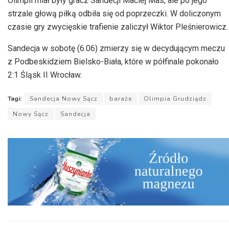
Olimpii miał były gracz Sandecji Maciej Mas, ale po jego
strzale głową piłką odbiła się od poprzeczki. W doliczonym
czasie gry zwycięskie trafienie zaliczył Wiktor Pleśnierowicz.
Sandecja w sobotę (6.06) zmierzy się w decydującym meczu
z Podbeskidziem Bielsko-Biała, które w półfinale pokonało
2:1 Śląsk II Wrocław.
Tagi:
Sandecja Nowy Sącz
baraże
Olimpia Grudziądz
Nowy Sącz
Sandecja