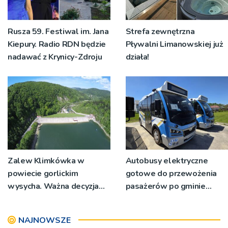
Rusza 59. Festiwal im. Jana
Strefa zewnętrzna
Kiepury. Radio RDN będzie
Pływalni Limanowskiej już
nadawać z Krynicy-Zdroju
działa!
Zalew Klimkówka w
Autobusy elektryczne
powiecie gorlickim
gotowe do przewożenia
wysycha. Ważna decyzja
pasażerów po gminie
RZGW [ZDJĘCIA]
Podegrodzie
NAJNOWSZE