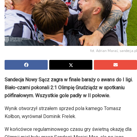
fot. Adrian Maraś, sandecja.pl
Sandecja Nowy Sącz zagra w finale baraży o awans do I ligi.
Biało-czarni pokonali 2:1 Olimpię Grudziądz w spotkaniu
półfinałowym. Wszystkie gole padły w II połowie.
Wynik otworzył strzałem sprzed pola karnego Tomasz
Kołbon, wyrównał Dominik Frelek.
W końcówce regulaminowego czasu gry świetną okazję dla