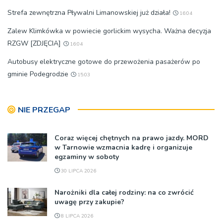
Strefa zewnętrzna Pływalni Limanowskiej już działa!
16:04
Zalew Klimkówka w powiecie gorlickim wysycha. Ważna decyzja
RZGW [ZDJĘCIA]
16:04
Autobusy elektryczne gotowe do przewożenia pasażerów po
gminie Podegrodzie
15:03
NIE PRZEGAP
Coraz więcej chętnych na prawo jazdy. MORD
w Tarnowie wzmacnia kadrę i organizuje
egzaminy w soboty
30 LIPCA 2026
Narożniki dla całej rodziny: na co zwrócić
uwagę przy zakupie?
8 LIPCA 2026