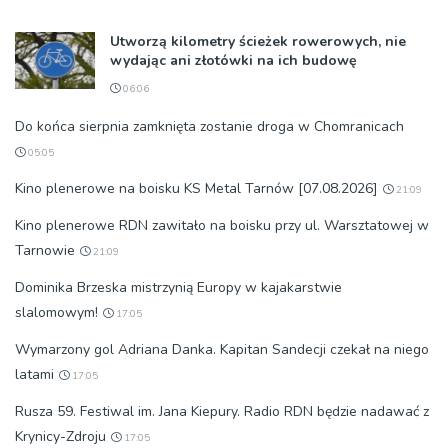
Utworzą kilometry ścieżek rowerowych, nie
wydając ani złotówki na ich budowę
06:06
Do końca sierpnia zamknięta zostanie droga w Chomranicach
05:05
Kino plenerowe na boisku KS Metal Tarnów [07.08.2026]
21:09
Kino plenerowe RDN zawitało na boisku przy ul. Warsztatowej w
Tarnowie
21:09
Dominika Brzeska mistrzynią Europy w kajakarstwie
slalomowym!
17:05
Wymarzony gol Adriana Danka. Kapitan Sandecji czekał na niego
latami
17:05
Rusza 59. Festiwal im. Jana Kiepury. Radio RDN będzie nadawać z
Krynicy-Zdroju
17:05