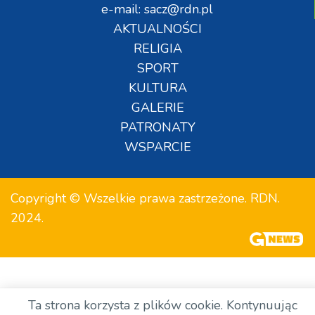
e-mail: sacz@rdn.pl
AKTUALNOŚCI
RELIGIA
SPORT
KULTURA
GALERIE
PATRONATY
WSPARCIE
Copyright © Wszelkie prawa zastrzeżone. RDN.
2024.
Ta strona korzysta z plików cookie. Kontynuując