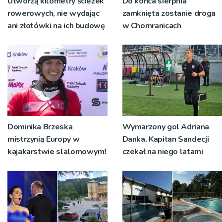
Utworzą kilometry ścieżek
Do końca sierpnia
rowerowych, nie wydając
zamknięta zostanie droga
ani złotówki na ich budowę
w Chomranicach
Dominika Brzeska
Wymarzony gol Adriana
mistrzynią Europy w
Danka. Kapitan Sandecji
kajakarstwie slalomowym!
czekał na niego latami