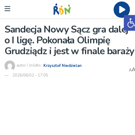
O
Sandecja Nowy Sącz gra dalej
o I ligę. Pokonała Olimpię
Grudziądz i jest w finale baraży
autor / źródło:
Krzysztof Niedzielan
A
2026/06/02 - 17:05