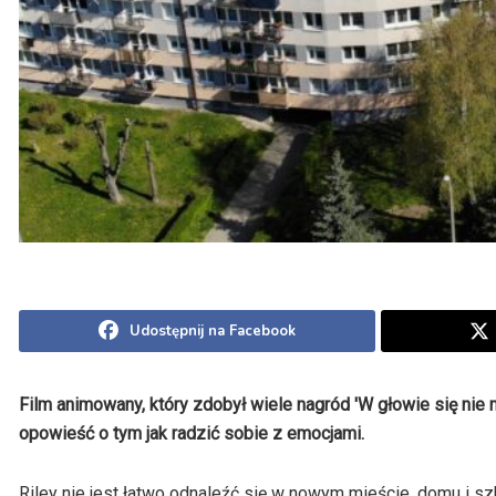
Udostępnij na Facebook
Film animowany, który zdobył wiele nagród 'W głowie się ni
opowieść o tym jak radzić sobie z emocjami.
Riley nie jest łatwo odnaleźć się w nowym mieście, domu i szk