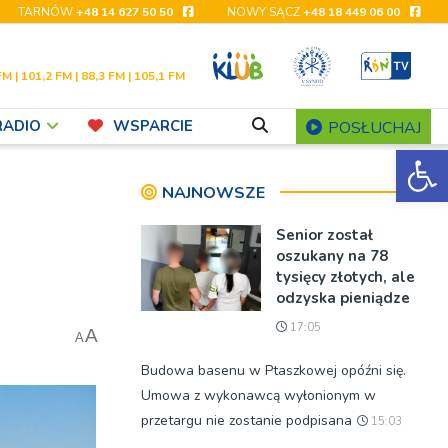
TARNÓW
+48 14 627 50 50
NOWY SĄCZ
+48 18 449 06 00
FM | 101,2 FM | 88,3 FM | 105,1 FM
RADIO
WSPARCIE
POSŁUCHAJ
Ot
NAJNOWSZE
Senior został
oszukany na 78
tysięcy złotych, ale
odzyska pieniądze
17:05
A
A
Budowa basenu w Ptaszkowej opóźni się.
Umowa z wykonawcą wyłonionym w
przetargu nie zostanie podpisana
15:03