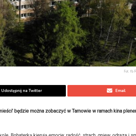
Fot. fb
Udostępnij na Twitter
Email
e mieści’ będzie można zobaczyć w Tarnowie w ramach kina plen
ole. Bohaterką kierują emocje: radość, strach, gniew, odraza i s