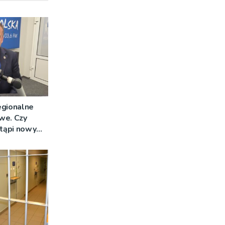
egionalne
we. Czy
stąpi nowy