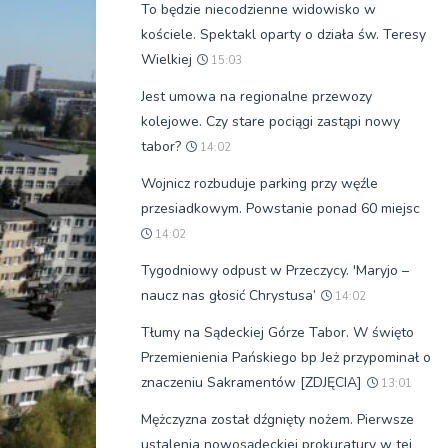
To będzie niecodzienne widowisko w
kościele. Spektakl oparty o działa św. Teresy
Wielkiej
15:03
Jest umowa na regionalne przewozy
kolejowe. Czy stare pociągi zastąpi nowy
tabor?
14:02
Wojnicz rozbuduje parking przy węźle
przesiadkowym. Powstanie ponad 60 miejsc
14:02
Tygodniowy odpust w Przeczycy. 'Maryjo –
naucz nas głosić Chrystusa’
14:02
Tłumy na Sądeckiej Górze Tabor. W święto
Przemienienia Pańskiego bp Jeż przypominał o
znaczeniu Sakramentów [ZDJĘCIA]
13:01
Mężczyzna został dźgnięty nożem. Pierwsze
ustalenia nowosądeckiej prokuratury w tej