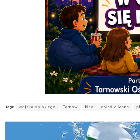
Tagi:
wojska polskiego
Tarnów
kino
osiedle Jasna
p