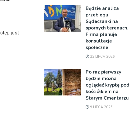
Będzie analiza
przebiegu
Sądeczanki na
spornych terenach.
stęp jest
Firma planuje
konsultacje
społeczne
23 LIPCA 2026
Po raz pierwszy
będzie można
oglądać kryptę pod
kościółkiem na
Starym Cmentarzu
9 LIPCA 2026