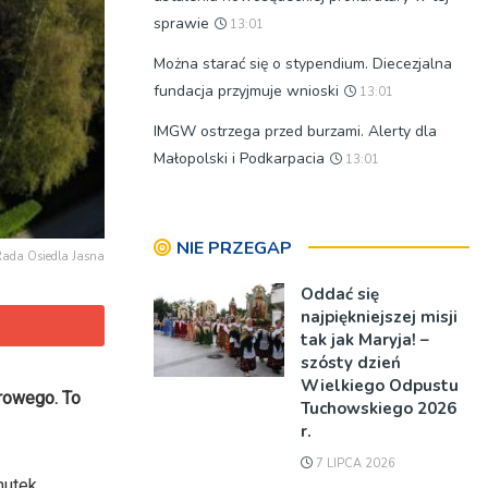
sprawie
13:01
Można starać się o stypendium. Diecezjalna
fundacja przyjmuje wnioski
13:01
IMGW ostrzega przed burzami. Alerty dla
Małopolski i Podkarpacia
13:01
NIE PRZEGAP
 Rada Osiedla Jasna
Oddać się
najpiękniejszej misji
tak jak Maryja! –
szósty dzień
Wielkiego Odpustu
erowego. To
Tuchowskiego 2026
r.
7 LIPCA 2026
mutek.