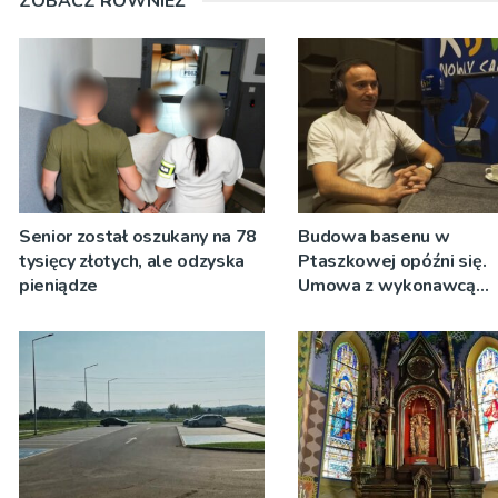
ZOBACZ RÓWNIEŻ
Senior został oszukany na 78
Budowa basenu w
tysięcy złotych, ale odzyska
Ptaszkowej opóźni się.
pieniądze
Umowa z wykonawcą
wyłonionym w przetargu
zostanie podpisana