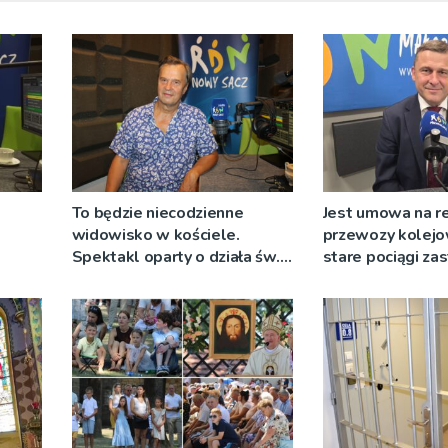
To będzie niecodzienne
Jest umowa na r
widowisko w kościele.
przewozy kolejo
Spektakl oparty o działa św.
stare pociągi za
 nie
Teresy Wielkiej
tabor?