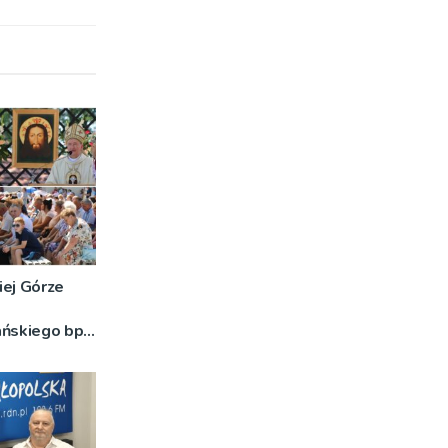
iej Górze
ańskiego bp
o znaczeniu
DJĘCIA]