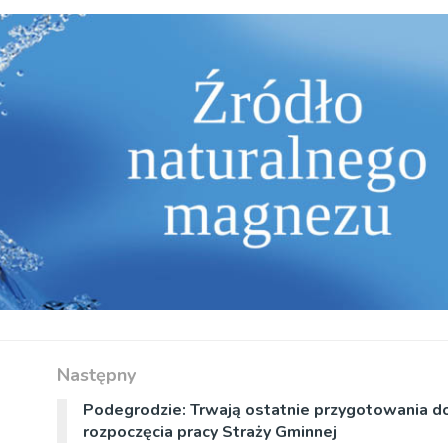
Następny
Podegrodzie: Trwają ostatnie przygotowania d
rozpoczęcia pracy Straży Gminnej