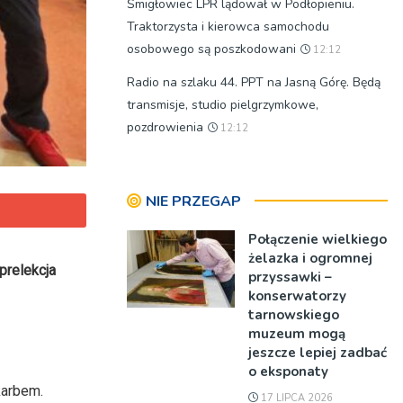
Śmigłowiec LPR lądował w Podłopieniu.
Traktorzysta i kierowca samochodu
osobowego są poszkodowani
12:12
Radio na szlaku 44. PPT na Jasną Górę. Będą
transmisje, studio pielgrzymkowe,
pozdrowienia
12:12
NIE PRZEGAP
Połączenie wielkiego
żelazka i ogromnej
prelekcja
przyssawki –
konserwatorzy
tarnowskiego
muzeum mogą
jeszcze lepiej zadbać
o eksponaty
karbem.
17 LIPCA 2026