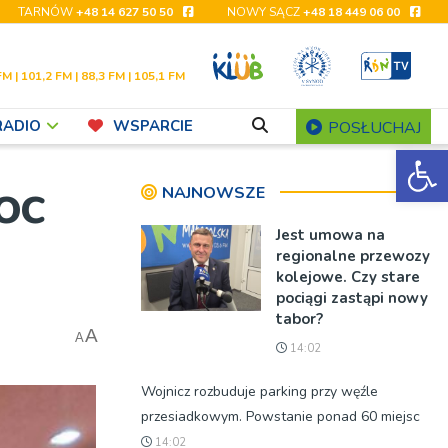
TARNÓW
+48 14 627 50 50
NOWY SĄCZ
+48 18 449 06 00
FM | 101,2 FM | 88,3 FM | 105,1 FM
RADIO
WSPARCIE
POSŁUCHAJ
Ot
oc
NAJNOWSZE
Jest umowa na
regionalne przewozy
kolejowe. Czy stare
pociągi zastąpi nowy
tabor?
A
A
14:02
Wojnicz rozbuduje parking przy węźle
przesiadkowym. Powstanie ponad 60 miejsc
14:02