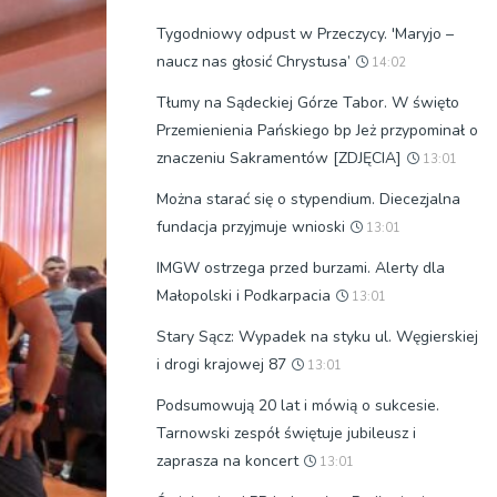
Tygodniowy odpust w Przeczycy. 'Maryjo –
naucz nas głosić Chrystusa’
14:02
Tłumy na Sądeckiej Górze Tabor. W święto
Przemienienia Pańskiego bp Jeż przypominał o
znaczeniu Sakramentów [ZDJĘCIA]
13:01
Można starać się o stypendium. Diecezjalna
fundacja przyjmuje wnioski
13:01
IMGW ostrzega przed burzami. Alerty dla
Małopolski i Podkarpacia
13:01
Stary Sącz: Wypadek na styku ul. Węgierskiej
i drogi krajowej 87
13:01
Podsumowują 20 lat i mówią o sukcesie.
Tarnowski zespół świętuje jubileusz i
zaprasza na koncert
13:01