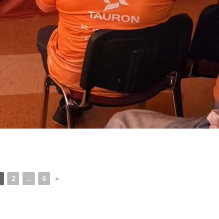
2
...
6
►