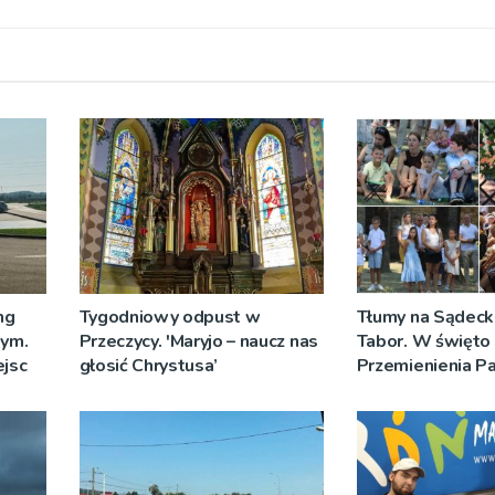
ng
Tygodniowy odpust w
Tłumy na Sądeck
wym.
Przeczycy. 'Maryjo – naucz nas
Tabor. W święto
jsc
głosić Chrystusa’
Przemienienia P
Jeż przypominał 
Sakramentów [Z