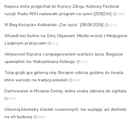
Kiepura znów przyjechał do Krynicy-Zdroju. Kultowy Festiwal
ruszył. Radio RDN nadawało program na żywo [ZDJĘCIA]
15:03
XI Bieg Koszycko-Kolbiański „Dar życia” [08.08.2026]
12:12
Wszedł bez butów na Górę Objawień. Młodzi wrócili z Medjugorie
z pięknymi przeżyciami
12:12
Aktywność fizyczna z propagowaniem wartości życia. Biegacze
upamiętnili św. Maksymiliana Kolbego
11:11
Tutaj grzyb gra główną rolę. Borzęcin odlicza godziny do święta,
które wyrosło na tradycji pokoleń
09:09
Dachowanie w Mszanie Dolnej. Jedna osoba zabrana do szpitala
07:07
Utworzą kilometry ścieżek rowerowych, nie wydając ani złotówki
na ich budowę
06:06