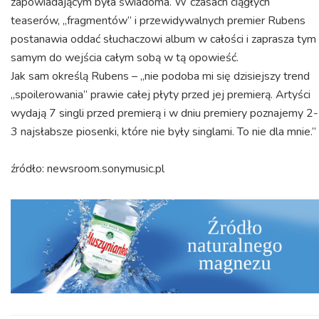
zapowiadającym była świadoma. W czasach ciągłych
teaserów, „fragmentów” i przewidywalnych premier Rubens
postanawia oddać słuchaczowi album w całości i zaprasza tym
samym do wejścia całym sobą w tą opowieść.
Jak sam określą Rubens – „nie podoba mi się dzisiejszy trend
„spoilerowania” prawie całej płyty przed jej premierą. Artyści
wydają 7 singli przed premierą i w dniu premiery poznajemy 2-
3 najsłabsze piosenki, które nie były singlami. To nie dla mnie.”
źródło: newsroom.sonymusic.pl