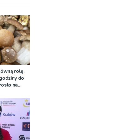
łówną rolę.
 godziny do
rosło na