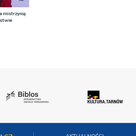
 mistrzynią
rstwie