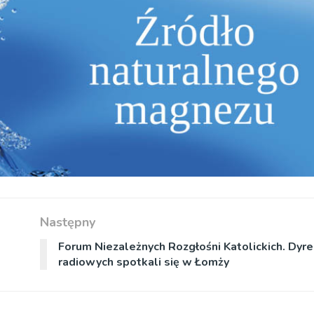
Następny
Forum Niezależnych Rozgłośni Katolickich. Dyrek
radiowych spotkali się w Łomży