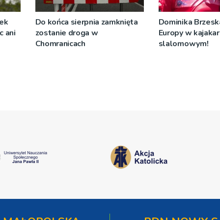
żek
Do końca sierpnia zamknięta
Dominika Brzeska
c ani
zostanie droga w
Europy w kajaka
Chomranicach
slalomowym!