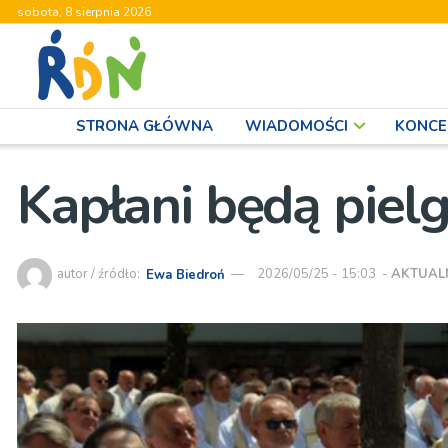
sobota, 8 sierpnia 2026
STRONA GŁÓWNA
WIADOMOŚCI
KONCE
Kapłani będą pie
autor / źródło:
Ewa Biedroń
2026/05/25 - 15:03
-
AKTUAL