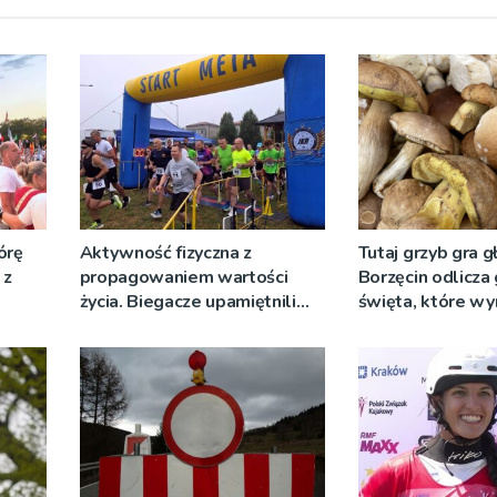
órę
Aktywność fizyczna z
Tutaj grzyb gra g
 z
propagowaniem wartości
Borzęcin odlicza
życia. Biegacze upamiętnili
święta, które wy
św. Maksymiliana Kolbego
tradycji pokoleń