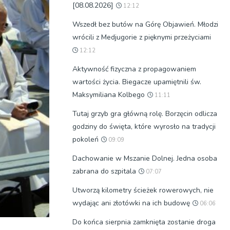
[08.08.2026]
12:12
Wszedł bez butów na Górę Objawień. Młodzi
wrócili z Medjugorie z pięknymi przeżyciami
12:12
Aktywność fizyczna z propagowaniem
wartości życia. Biegacze upamiętnili św.
Maksymiliana Kolbego
11:11
Tutaj grzyb gra główną rolę. Borzęcin odlicza
godziny do święta, które wyrosło na tradycji
pokoleń
09:09
Dachowanie w Mszanie Dolnej. Jedna osoba
zabrana do szpitala
07:07
Utworzą kilometry ścieżek rowerowych, nie
wydając ani złotówki na ich budowę
06:06
Do końca sierpnia zamknięta zostanie droga