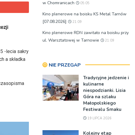
w Chomranicach
05:05
Kino plenerowe na boisku KS Metal Tarnów
[07.08.2026]
21:09
ezji
Kino plenerowe RDN zawitało na boisku przy
ul. Warsztatowej w Tarnowie
21:09
5 -lecia sakry
ch a składka
NIE PRZEGAP
Tradycyjne jedzenie i
 czasopisma
kulinarne
niespodzianki. Lisia
Góra na szlaku
Małopolskiego
Festiwalu Smaku
19 LIPCA 2026
Kolejny etap