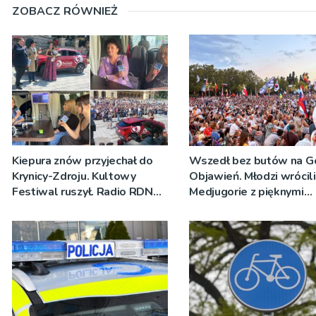
ZOBACZ RÓWNIEŻ
Kiepura znów przyjechał do
Wszedł bez butów na G
Krynicy-Zdroju. Kultowy
Objawień. Młodzi wrócili
Festiwal ruszył. Radio RDN
Medjugorie z pięknymi
nadawało program na żywo
przeżyciami
[ZDJĘCIA]