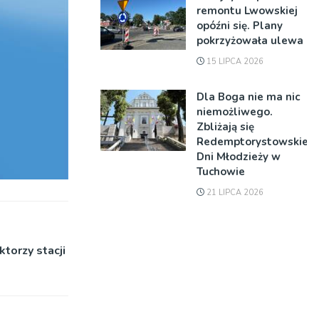
remontu Lwowskiej
opóźni się. Plany
pokrzyżowała ulewa
15 LIPCA 2026
Dla Boga nie ma nic
niemożliwego.
Zbliżają się
Redemptorystowskie
Dni Młodzieży w
Tuchowie
21 LIPCA 2026
torzy stacji