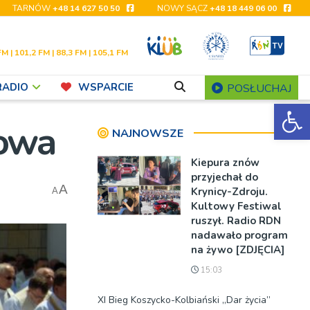
TARNÓW
+48 14 627 50 50
NOWY SĄCZ
+48 18 449 06 00
FM | 101,2 FM | 88,3 FM | 105,1 FM
RADIO
WSPARCIE
POSŁUCHAJ
Ot
howa
NAJNOWSZE
Kiepura znów
przyjechał do
A
Krynicy-Zdroju.
A
Kultowy Festiwal
ruszył. Radio RDN
nadawało program
na żywo [ZDJĘCIA]
15:03
XI Bieg Koszycko-Kolbiański „Dar życia”