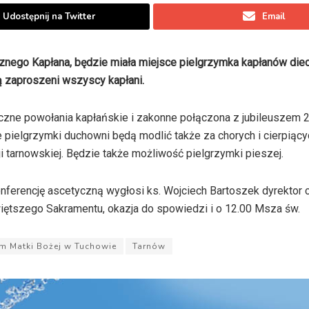
Udostępnij na Twitter
Email
nego Kapłana, będzie miała miejsce pielgrzymka kapłanów diec
ą zaproszeni wszyscy kapłani.
iczne powołania kapłańskie i zakonne połączona z jubileuszem 2
 pielgrzymki duchowni będą modlić także za chorych i cierpiący
 tarnowskiej. Będzie także możliwość pielgrzymki pieszej.
onferencję ascetyczną wygłosi ks. Wojciech Bartoszek dyrektor
więtszego Sakramentu, okazja do spowiedzi i o 12.00 Msza św.
m Matki Bożej w Tuchowie
Tarnów