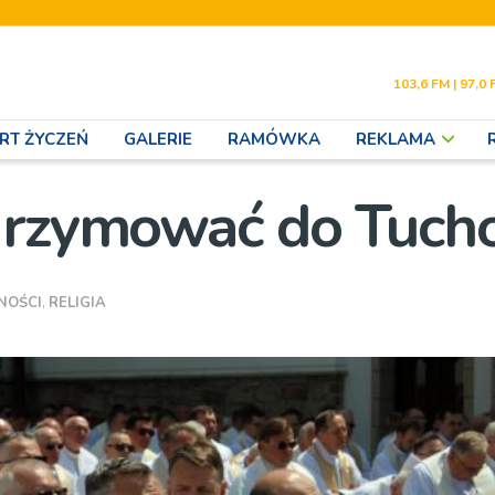
103,6 FM | 97,0 
RT ŻYCZEŃ
GALERIE
RAMÓWKA
REKLAMA
lgrzymować do Tuc
NOŚCI
,
RELIGIA