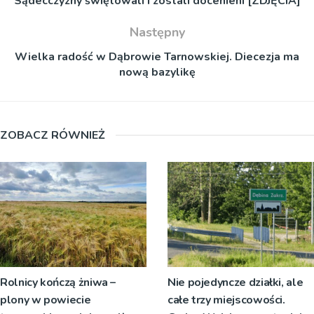
Sądecczyzny świętowali i zostali docenieni [ZDJĘCIA]
Następny
Wielka radość w Dąbrowie Tarnowskiej. Diecezja ma
nową bazylikę
ZOBACZ RÓWNIEŻ
Rolnicy kończą żniwa –
Nie pojedyncze działki, ale
plony w powiecie
całe trzy miejscowości.