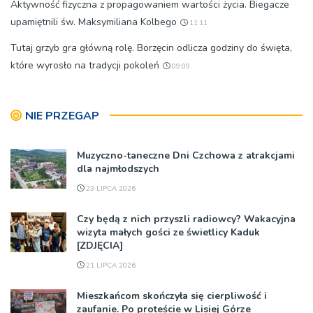
Aktywność fizyczna z propagowaniem wartości życia. Biegacze
upamiętnili św. Maksymiliana Kolbego
11:11
Tutaj grzyb gra główną rolę. Borzęcin odlicza godziny do święta,
które wyrosło na tradycji pokoleń
09:09
NIE PRZEGAP
Muzyczno-taneczne Dni Czchowa z atrakcjami
dla najmłodszych
23 LIPCA 2026
Czy będą z nich przyszli radiowcy? Wakacyjna
wizyta małych gości ze świetlicy Kaduk
[ZDJĘCIA]
21 LIPCA 2026
Mieszkańcom skończyła się cierpliwość i
zaufanie. Po proteście w Lisiej Górze