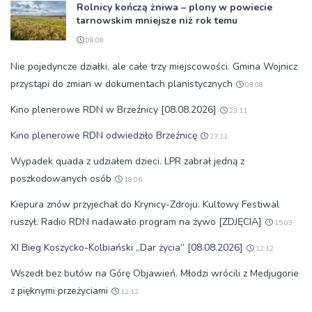
Rolnicy kończą żniwa – plony w powiecie
tarnowskim mniejsze niż rok temu
08:08
Nie pojedyncze działki, ale całe trzy miejscowości. Gmina Wojnicz
przystąpi do zmian w dokumentach planistycznych
08:08
Kino plenerowe RDN w Brzeźnicy [08.08.2026]
23:11
Kino plenerowe RDN odwiedziło Brzeźnicę
23:11
Wypadek quada z udziałem dzieci. LPR zabrał jedną z
poszkodowanych osób
18:06
Kiepura znów przyjechał do Krynicy-Zdroju. Kultowy Festiwal
ruszył. Radio RDN nadawało program na żywo [ZDJĘCIA]
15:03
XI Bieg Koszycko-Kolbiański „Dar życia” [08.08.2026]
12:12
Wszedł bez butów na Górę Objawień. Młodzi wrócili z Medjugorie
z pięknymi przeżyciami
12:12