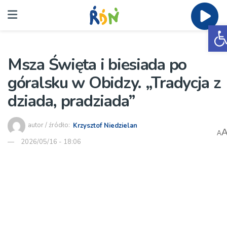
O
Msza Święta i biesiada po
góralsku w Obidzy. „Tradycja z
dziada, pradziada”
autor / źródło:
Krzysztof Niedzielan
A
2026/05/16 - 18:06