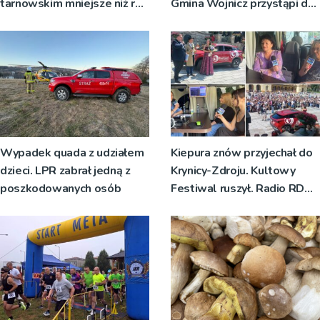
tarnowskim mniejsze niż rok
Gmina Wojnicz przystąpi do
temu
zmian w dokumentach
planistycznych
Wypadek quada z udziałem
Kiepura znów przyjechał do
dzieci. LPR zabrał jedną z
Krynicy-Zdroju. Kultowy
poszkodowanych osób
Festiwal ruszył. Radio RDN
nadawało program na żywo
[ZDJĘCIA]