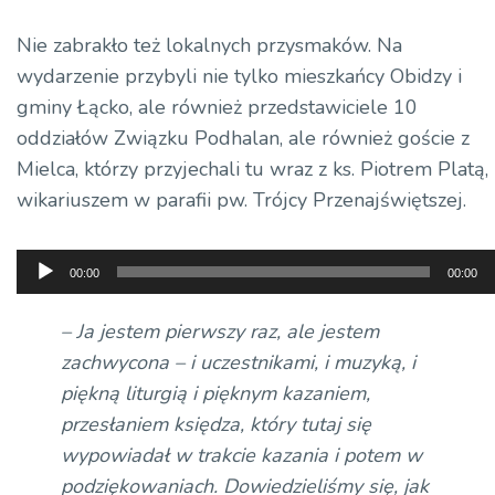
Nie zabrakło też lokalnych przysmaków. Na
wydarzenie przybyli nie tylko mieszkańcy Obidzy i
gminy Łącko, ale również przedstawiciele 10
oddziałów Związku Podhalan, ale również goście z
Mielca, którzy przyjechali tu wraz z ks. Piotrem Platą,
wikariuszem w parafii pw. Trójcy Przenajświętszej.
Odtwarzacz
00:00
00:00
plików
dźwiękowych
– Ja jestem pierwszy raz, ale jestem
zachwycona – i uczestnikami, i muzyką, i
piękną liturgią i pięknym kazaniem,
przesłaniem księdza, który tutaj się
wypowiadał w trakcie kazania i potem w
podziękowaniach. Dowiedzieliśmy się, jak