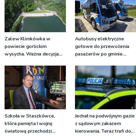
Zalew Klimkówka w
Autobusy elektryczne
powiecie gorlickim
gotowe do przewożenia
wysycha. Ważna decyzja
pasażerów po gminie
RZGW [ZDJĘCIA]
Podegrodzie
Szkoła w Staszkówce,
Jechał na podwójnym gazie
która pamięta I wojnę
z sądowym zakazem
światową przechodzi
kierowania. Teraz trafi do