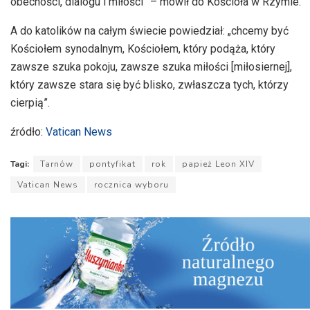
obecności, dialogu i miłości” – mówił do Kościoła w Rzymie.
A do katolików na całym świecie powiedział: „chcemy być
Kościołem synodalnym, Kościołem, który podąża, który
zawsze szuka pokoju, zawsze szuka miłości [miłosiernej],
który zawsze stara się być blisko, zwłaszcza tych, którzy
cierpią”.
źródło:
Vatican News
Tagi:
Tarnów
pontyfikat
rok
papież Leon XIV
Vatican News
rocznica wyboru