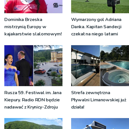
Dominika Brzeska
Wymarzony gol Adriana
mistrzynią Europy w
Danka. Kapitan Sandecji
kajakarstwie slalomowym!
czekał na niego latami
Rusza 59. Festiwal im. Jana
Strefa zewnętrzna
Kiepury. Radio RDN będzie
Pływalni Limanowskiej już
nadawać z Krynicy-Zdroju
działa!