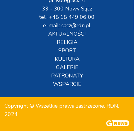
pl. Kolegiacki 4
33 - 300 Nowy Sącz
tel.: +48 18 449 06 00
e-mail: sacz@rdn.pl
AKTUALNOŚCI
RELIGIA
SPORT
KULTURA
GALERIE
PATRONATY
WSPARCIE
Copyright © Wszelkie prawa zastrzeżone. RDN.
2024.