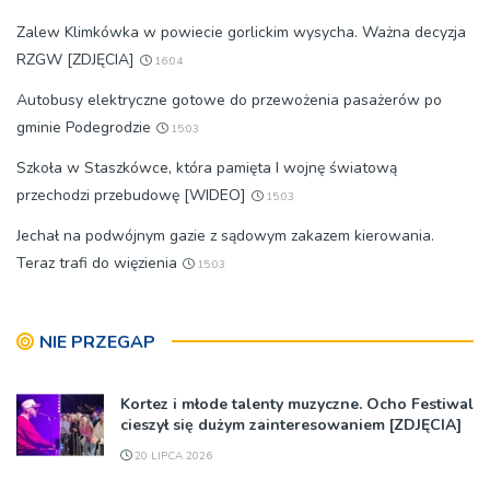
Zalew Klimkówka w powiecie gorlickim wysycha. Ważna decyzja
RZGW [ZDJĘCIA]
16:04
Autobusy elektryczne gotowe do przewożenia pasażerów po
gminie Podegrodzie
15:03
Szkoła w Staszkówce, która pamięta I wojnę światową
przechodzi przebudowę [WIDEO]
15:03
Jechał na podwójnym gazie z sądowym zakazem kierowania.
Teraz trafi do więzienia
15:03
NIE PRZEGAP
Kortez i młode talenty muzyczne. Ocho Festiwal
cieszył się dużym zainteresowaniem [ZDJĘCIA]
20 LIPCA 2026