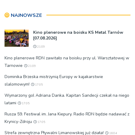
przebudowę [WIDEO]
więzienia
NAJNOWSZE
Kino plenerowe na boisku KS Metal Tarnów
[07.08.2026]
21:09
Kino plenerowe RDN zawitało na boisku przy ul. Warsztatowej w
Tarnowie
21:09
Dominika Brzeska mistrzynią Europy w kajakarstwie
slalomowym!
17:05
Wymarzony gol Adriana Danka. Kapitan Sandecji czekał na niego
latami
17:05
Rusza 59. Festiwal im. Jana Kiepury. Radio RDN będzie nadawać z
Krynicy-Zdroju
17:05
Strefa zewnętrzna Pływalni Limanowskiej już działa!
16:04