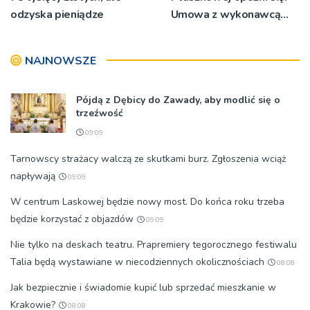
odzyska pieniądze
Umowa z wykonawcą
wyłonionym w przetargu
nie zostanie podpisana
NAJNOWSZE
Pójdą z Dębicy do Zawady, aby modlić się o
trzeźwość
09:09
Tarnowscy strażacy walczą ze skutkami burz. Zgłoszenia wciąż
napływają
09:09
W centrum Laskowej będzie nowy most. Do końca roku trzeba
będzie korzystać z objazdów
09:09
Nie tylko na deskach teatru. Prapremiery tegorocznego festiwalu
Talia będą wystawiane w niecodziennych okolicznościach
08:08
Jak bezpiecznie i świadomie kupić lub sprzedać mieszkanie w
Krakowie?
08:08