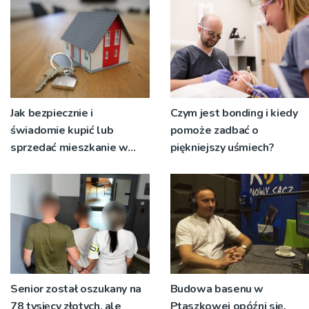
niecodziennych
okolicznościach
Jak bezpiecznie i
Czym jest bonding i kiedy
świadomie kupić lub
pomoże zadbać o
sprzedać mieszkanie w
piękniejszy uśmiech?
Krakowie?
Senior został oszukany na
Budowa basenu w
78 tysięcy złotych, ale
Ptaszkowej opóźni się.