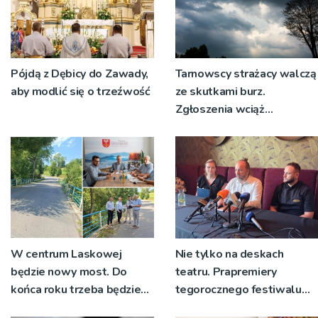
Pójdą z Dębicy do Zawady,
Tarnowscy strażacy walczą
aby modlić się o trzeźwość
ze skutkami burz.
Zgłoszenia wciąż
napływają
W centrum Laskowej
Nie tylko na deskach
będzie nowy most. Do
teatru. Prapremiery
końca roku trzeba będzie
tegorocznego festiwalu
korzystać z objazdów
Talia będą wystawiane w