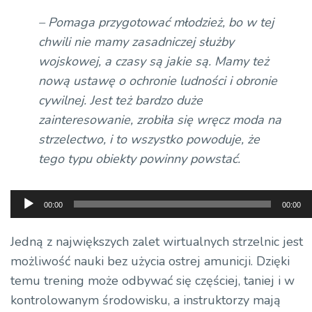
– Pomaga przygotować młodzież, bo w tej
chwili nie mamy zasadniczej służby
wojskowej, a czasy są jakie są. Mamy też
nową ustawę o ochronie ludności i obronie
cywilnej. Jest też bardzo duże
zainteresowanie, zrobiła się wręcz moda na
strzelectwo, i to wszystko powoduje, że
tego typu obiekty powinny powstać.
Odtwarzacz
00:00
00:00
plików
dźwiękowych
Jedną z największych zalet wirtualnych strzelnic jest
możliwość nauki bez użycia ostrej amunicji. Dzięki
temu trening może odbywać się częściej, taniej i w
kontrolowanym środowisku, a instruktorzy mają