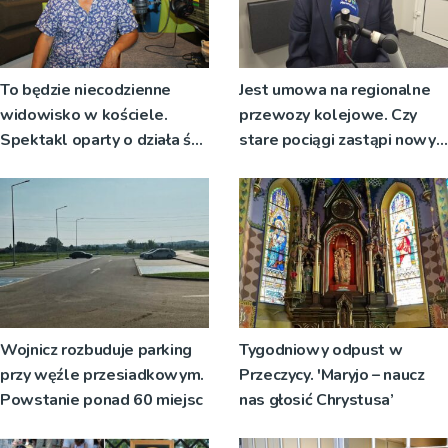
To będzie niecodzienne
Jest umowa na regionalne
widowisko w kościele.
przewozy kolejowe. Czy
Spektakl oparty o działa św.
stare pociągi zastąpi nowy
Teresy Wielkiej
tabor?
Wojnicz rozbuduje parking
Tygodniowy odpust w
przy węźle przesiadkowym.
Przeczycy. 'Maryjo – naucz
Powstanie ponad 60 miejsc
nas głosić Chrystusa’