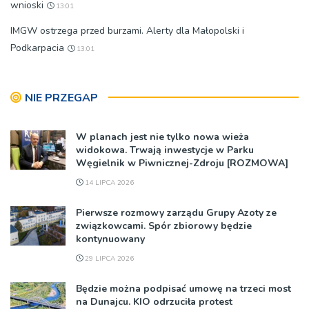
wnioski
13:01
IMGW ostrzega przed burzami. Alerty dla Małopolski i
Podkarpacia
13:01
NIE PRZEGAP
W planach jest nie tylko nowa wieża
widokowa. Trwają inwestycje w Parku
Węgielnik w Piwnicznej-Zdroju [ROZMOWA]
14 LIPCA 2026
Pierwsze rozmowy zarządu Grupy Azoty ze
związkowcami. Spór zbiorowy będzie
kontynuowany
29 LIPCA 2026
Będzie można podpisać umowę na trzeci most
na Dunajcu. KIO odrzuciła protest