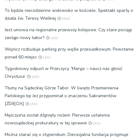
To będzie niecodzienne widowisko w kościele. Spektakl oparty o
działa św. Teresy Wielkiej
15:03
Jest umowa na regionalne przewozy kolejowe. Czy stare pociągi
zastąpi nowy tabor?
14:02
Wojnicz rozbuduje parking przy węźle przesiadkowym. Powstanie
ponad 60 miejsc
14:02
Tygodniowy odpust w Przeczycy. 'Maryjo – naucz nas głosić
Chrystusa’
14:02
Tłumy na Sądeckiej Górze Tabor. W święto Przemienienia
Pańskiego bp Jeż przypominał o znaczeniu Sakramentów
[ZDJĘCIA]
13:01
Mężczyzna został dźgnięty nożem. Pierwsze ustalenia
nowosądeckiej prokuratury w tej sprawie
13:01
Można starać się o stypendium. Diecezjalna fundacja przyjmuje