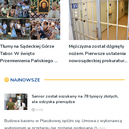
Tłumy na Sądeckiej Górze
Mężczyzna został dźgnięty
Tabor. W święto
nożem. Pierwsze ustalenia
Przemienienia Pańskiego bp
nowosądeckiej prokuratury
Jeż przypominał o znaczeniu
w tej sprawie
Sakramentów [ZDJĘCIA]
NAJNOWSZE
Senior został oszukany na 78 tysięcy złotych,
ale odzyska pieniądze
17:05
Budowa basenu w Ptaszkowej opóźni się. Umowa z wykonawcą
wyłonionym w przetargu nie zostanie podpisana
15:03