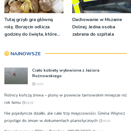
Tutaj grzyb gra główną
Dachowanie w Mszanie
rolę. Borzęcin odlicza
Dolnej. Jedna osoba
godziny do święta, które
zabrana do szpitala
wyrosło na tradycji
pokoleń
NAJNOWSZE
Ciało kobiety wyłowione z Jeziora
Rożnowskiego
15:03
Rolnicy kończą żniwa – plony w powiecie tarnowskim mniejsze niż
rok temu
08:08
Nie pojedyncze działki, ale całe trzy miejscowości. Gmina Wojnicz
przystąpi do zmian w dokumentach planistycznych
08:08