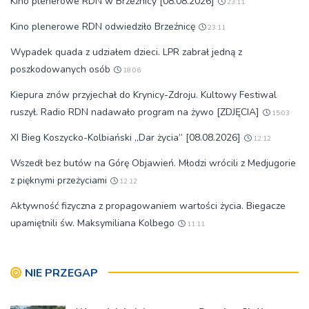
Kino plenerowe RDN w Brzeźnicy [08.08.2026]
23:11
Kino plenerowe RDN odwiedziło Brzeźnicę
23:11
Wypadek quada z udziałem dzieci. LPR zabrał jedną z
poszkodowanych osób
18:06
Kiepura znów przyjechał do Krynicy-Zdroju. Kultowy Festiwal
ruszył. Radio RDN nadawało program na żywo [ZDJĘCIA]
15:03
XI Bieg Koszycko-Kolbiański „Dar życia” [08.08.2026]
12:12
Wszedł bez butów na Górę Objawień. Młodzi wrócili z Medjugorie
z pięknymi przeżyciami
12:12
Aktywność fizyczna z propagowaniem wartości życia. Biegacze
upamiętnili św. Maksymiliana Kolbego
11:11
NIE PRZEGAP