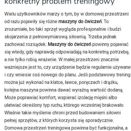
konkretny problem treningowy
Wielu użytkowników marzy o tym, by w domowej przestrzeni
od razu pojawiły się różne
maszyny do ćwiczeń
. To
zrozumiałe, bo taki sprzęt wygląda profesjonalnie i budzi
skojarzenia z pełnowymiarową siłownią. Trzeba jednak
zachować rozsądek.
Maszyny do ćwiczeń
powinny pojawiać
się wtedy, gdy naprawdę odpowiadają na konkretną potrzebę,
a nie tylko robią wrażenie. W małej przestrzeni znacznie
ważniejsze jest to, czy urządzenie będzie regularnie używane
i czy wniesie coś nowego do planu. Jeśli podstawowy trening
można już wykonać na klatce, ławce, poręczach i drążku,
kolejna maszyna powinna dawać wyraźną wartość dodaną.
Może poprawiać komfort, wspierać izolację mięśni albo
ułatwiać określony typ ruchu, którego wcześniej brakowało.
Właśnie takie myślenie chroni przed budowaniem siłowni
pełnej sprzętów, z których korzysta się sporadycznie.
Domowa przestrzeń treningowa powinna być funkcjonalna, a