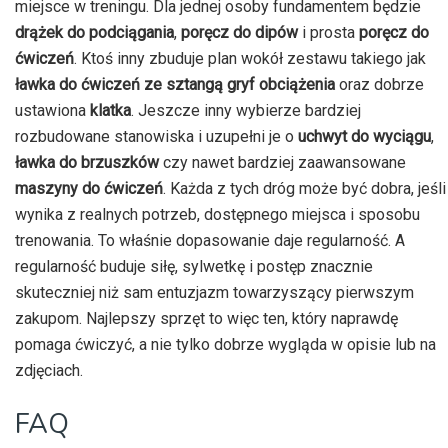
miejsce w treningu. Dla jednej osoby fundamentem będzie
drążek do podciągania
,
poręcz do dipów
i prosta
poręcz do
ćwiczeń
. Ktoś inny zbuduje plan wokół zestawu takiego jak
ławka do ćwiczeń ze sztangą gryf obciążenia
oraz dobrze
ustawiona
klatka
. Jeszcze inny wybierze bardziej
rozbudowane stanowiska i uzupełni je o
uchwyt do wyciągu
,
ławka do brzuszków
czy nawet bardziej zaawansowane
maszyny do ćwiczeń
. Każda z tych dróg może być dobra, jeśli
wynika z realnych potrzeb, dostępnego miejsca i sposobu
trenowania. To właśnie dopasowanie daje regularność. A
regularność buduje siłę, sylwetkę i postęp znacznie
skuteczniej niż sam entuzjazm towarzyszący pierwszym
zakupom. Najlepszy sprzęt to więc ten, który naprawdę
pomaga ćwiczyć, a nie tylko dobrze wygląda w opisie lub na
zdjęciach.
FAQ