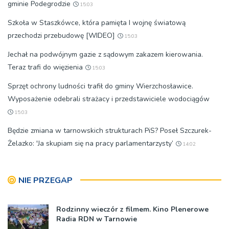
gminie Podegrodzie
15:03
Szkoła w Staszkówce, która pamięta I wojnę światową
przechodzi przebudowę [WIDEO]
15:03
Jechał na podwójnym gazie z sądowym zakazem kierowania.
Teraz trafi do więzienia
15:03
Sprzęt ochrony ludności trafił do gminy Wierzchosławice.
Wyposażenie odebrali strażacy i przedstawiciele wodociągów
15:03
Będzie zmiana w tarnowskich strukturach PiS? Poseł Szczurek-
Żelazko: 'Ja skupiam się na pracy parlamentarzysty’
14:02
NIE PRZEGAP
Rodzinny wieczór z filmem. Kino Plenerowe
Radia RDN w Tarnowie