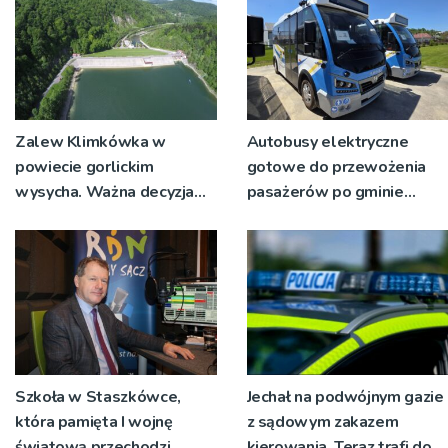
Zalew Klimkówka w
Autobusy elektryczne
powiecie gorlickim
gotowe do przewożenia
wysycha. Ważna decyzja
pasażerów po gminie
RZGW [ZDJĘCIA]
Podegrodzie
Szkoła w Staszkówce,
Jechał na podwójnym gazie
która pamięta I wojnę
z sądowym zakazem
światową przechodzi
kierowania. Teraz trafi do