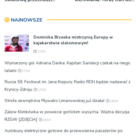
przebudowę [WIDEO]
więzienia
NAJNOWSZE
Dominika Brzeska mistrzynią Europy w
kajakarstwie slalomowym!
17:05
Wymarzony gol Adriana Danka. Kapitan Sandecji czekał na niego
latami
17:05
Rusza 59. Festiwal im. Jana Kiepury. Radio RDN będzie nadawać z
Krynicy-Zdroju
17:05
Strefa zewnętrzna Pływalni Limanowskiej już działa!
16:04
Zalew Klimkówka w powiecie gorlickim wysycha. Ważna decyzja
RZGW [ZDJĘCIA]
16:04
Autobusy elektryczne gotowe do przewożenia pasażerów po